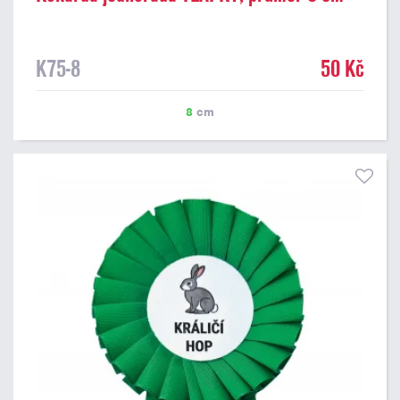
K75-8
50 Kč
8
cm