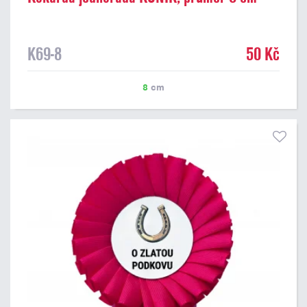
K69-8
50 Kč
8
cm