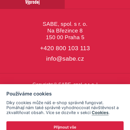
Výprodej
SABE, spol. s r. o.
Na Březince 8
150 00 Praha 5
+420 800 103 113
info@sabe.cz
Copyright © SABE, spol. s r. o. |
o cookies
|
nastavení cookies
Používáme cookies
Díky cookies může náš e-shop správně fungovat.
Pomáhají nám také správně vyhodnocovat návštěvnost a
zkvalitňovat obsah. Více se dozvíte v sekci
Cookies
.
Přijmout vše