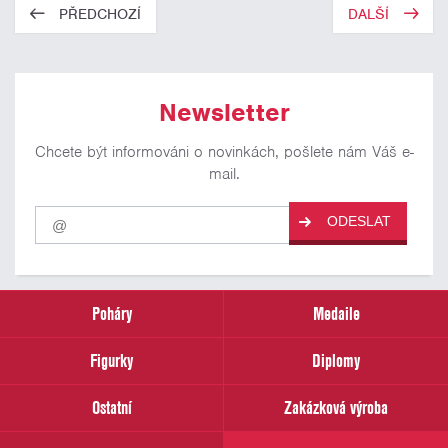
PŘEDCHOZÍ
DALŠÍ
Newsletter
Chcete být informováni o novinkách, pošlete nám Váš e-
mail.
Pro
ODESLAT
odběr
našich
novinek
zadejte
prosím
Poháry
Medaile
Váš
email
Figurky
Diplomy
Ostatní
Zakázková výroba