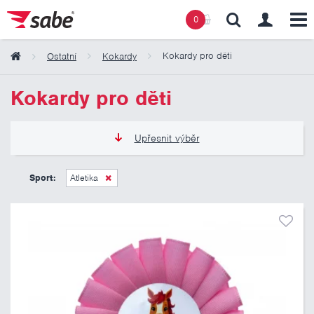
0
Kokardy pro děti
Ostatní
Kokardy
Obsah košíku
Kokardy pro děti
Košík zeje prázdnotou
Upřesnit výběr
50 Kč
125 Kč
Sport:
Atletika
Pouze skladem