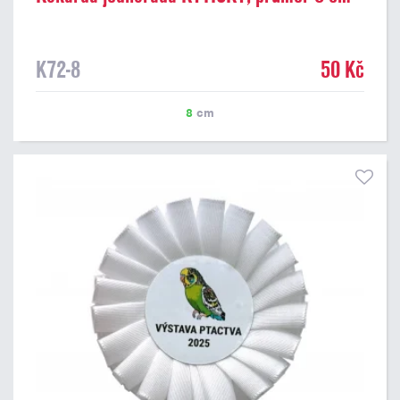
K72-8
50 Kč
8
cm