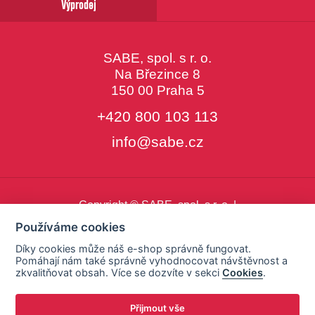
Výprodej
SABE, spol. s r. o.
Na Březince 8
150 00 Praha 5
+420 800 103 113
info@sabe.cz
Copyright © SABE, spol. s r. o. |
o cookies
|
nastavení cookies
Používáme cookies
Díky cookies může náš e-shop správně fungovat.
Pomáhají nám také správně vyhodnocovat návštěvnost a
zkvalitňovat obsah. Více se dozvíte v sekci
Cookies
.
Přijmout vše