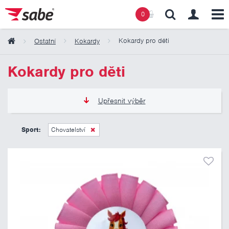
0
Kokardy pro děti
Ostatní
Kokardy
Obsah košíku
Kokardy pro děti
Košík zeje prázdnotou
Upřesnit výběr
50 Kč
125 Kč
Sport:
Chovatelství
Pouze skladem