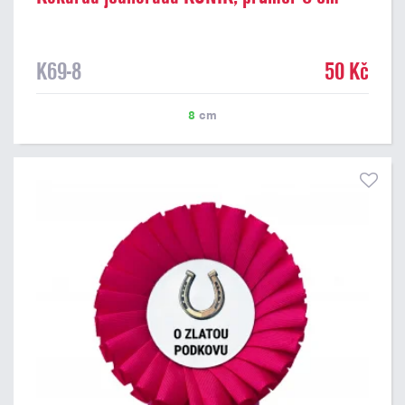
K69-8
50 Kč
8
cm