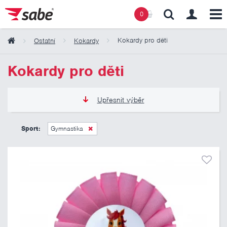
0
Kokardy pro děti
Ostatní
Kokardy
Obsah košíku
Kokardy pro děti
Košík zeje prázdnotou
Upřesnit výběr
50 Kč
125 Kč
Sport:
Gymnastika
Pouze skladem