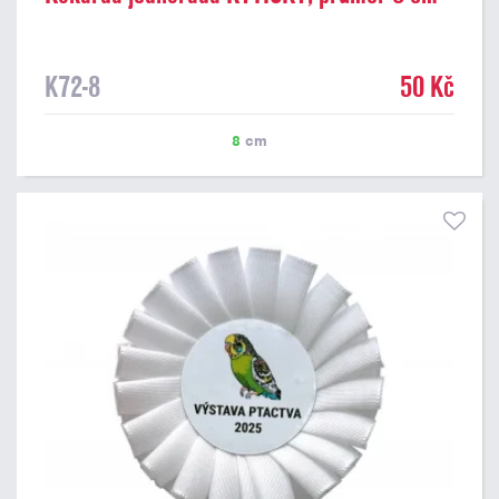
K72-8
50 Kč
8
cm