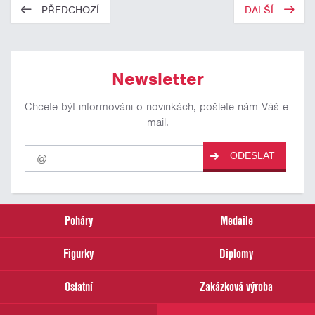
PŘEDCHOZÍ
DALŠÍ
Newsletter
Chcete být informováni o novinkách, pošlete nám Váš e-
mail.
Pro
ODESLAT
odběr
našich
novinek
zadejte
prosím
Poháry
Medaile
Váš
email
Figurky
Diplomy
Ostatní
Zakázková výroba