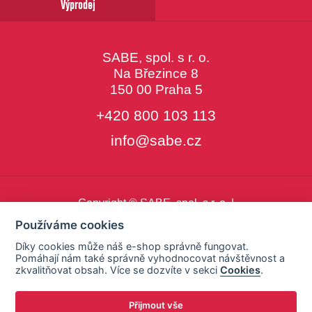
Výprodej
SABE, spol. s r. o.
Na Březince 8
150 00 Praha 5
+420 800 103 113
info@sabe.cz
Copyright © SABE, spol. s r. o. |
o cookies
|
nastavení cookies
Používáme cookies
Díky cookies může náš e-shop správně fungovat.
Pomáhají nám také správně vyhodnocovat návštěvnost a
zkvalitňovat obsah. Více se dozvíte v sekci
Cookies
.
Přijmout vše