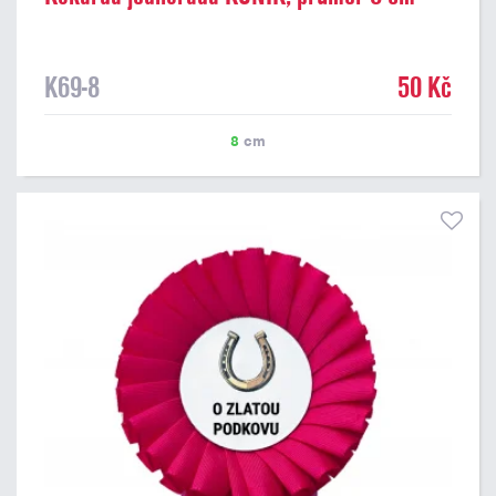
K69-8
50 Kč
8
cm