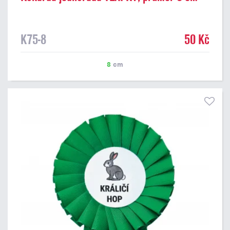
K75-8
50 Kč
8
cm