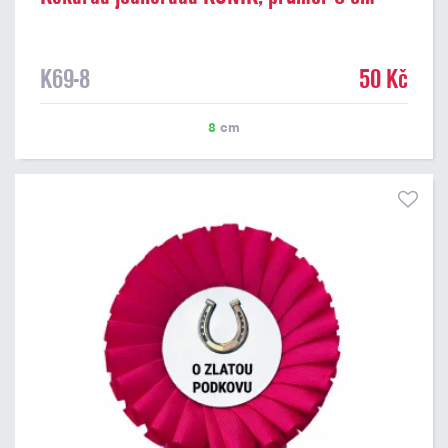
K69-8
50 Kč
8
cm