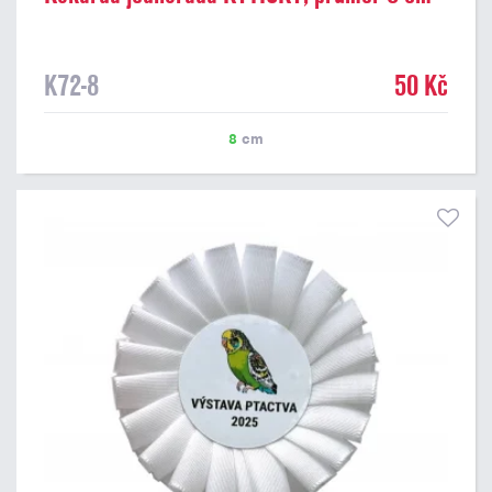
K72-8
50 Kč
8
cm