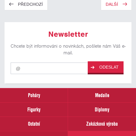
PŘEDCHOZÍ
DALŠÍ
Newsletter
Chcete být informováni o novinkách, pošlete nám Váš e-
mail.
Pro
ODESLAT
odběr
našich
novinek
zadejte
prosím
Poháry
Medaile
Váš
email
Figurky
Diplomy
Ostatní
Zakázková výroba