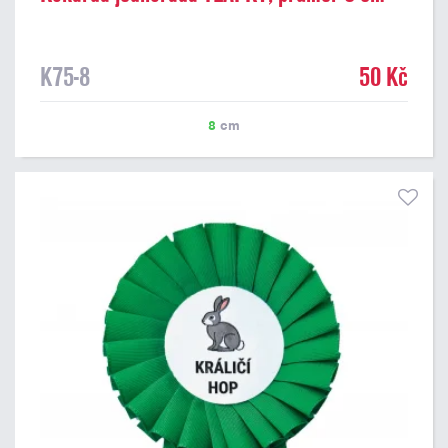
K75-8
50 Kč
8
cm