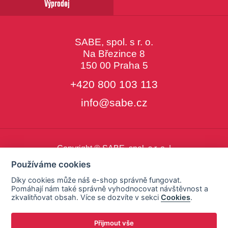
Výprodej
SABE, spol. s r. o.
Na Březince 8
150 00 Praha 5
+420 800 103 113
info@sabe.cz
Copyright © SABE, spol. s r. o. |
o cookies
|
nastavení cookies
Používáme cookies
Díky cookies může náš e-shop správně fungovat.
Pomáhají nám také správně vyhodnocovat návštěvnost a
zkvalitňovat obsah. Více se dozvíte v sekci
Cookies
.
Přijmout vše