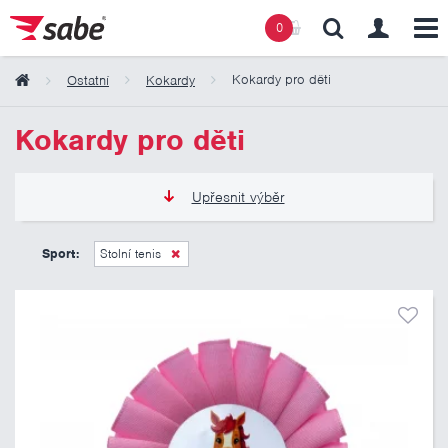
0
Kokardy pro děti
Ostatní
Kokardy
Obsah košíku
Kokardy pro děti
Košík zeje prázdnotou
Upřesnit výběr
50 Kč
125 Kč
Sport:
Stolní tenis
Pouze skladem