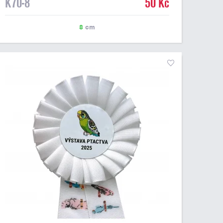
K70-8
50 Kč
8
cm