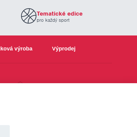
Tematické edice
pro každý sport
ková výroba
Výprodej
info@sabe.cz