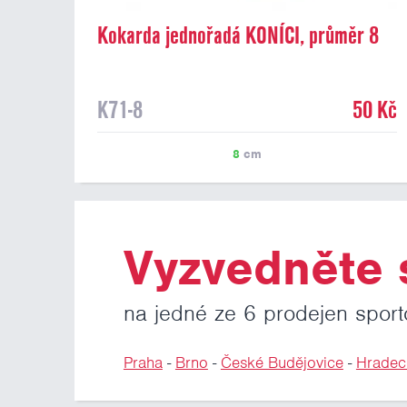
Kokarda jednořadá KONÍCI, průměr 8
cm
K71-8
50 Kč
8
cm
Vyzvedněte s
na jedné ze 6 prodejen sport
Praha
-
Brno
-
České Budějovice
-
Hradec