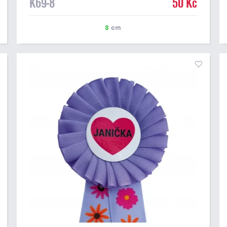
K69-8
50 Kč
8
cm