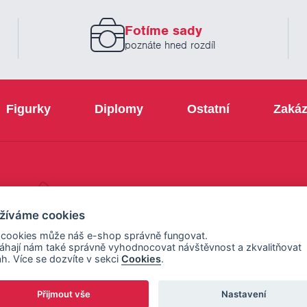
zadejte
prosím
Fotíme sady
Váš
email
poznáte hned rozdíl
Figurky
Diplomy
Ostatní
Zakáz
+420 800 103 113
žíváme cookies
 cookies může náš e-shop správně fungovat.
hají nám také správně vyhodnocovat návštěvnost a zkvalitňovat
h. Více se dozvíte v sekci
Cookies
.
Přijmout vše
Nastavení
ení cookies