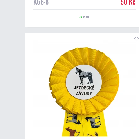
K68-8
50 Kč
8
cm