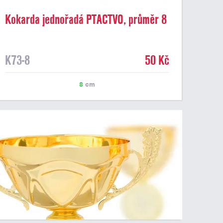
Kokarda jednořadá PTACTVO, průměr 8
cm
K73-8
50 Kč
8
cm