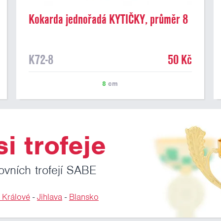
Kokarda jednořadá KYTIČKY, průměr 8
cm
K72-8
50 Kč
8
cm
i trofeje
ovních trofejí SABE
 Králové
-
Jihlava
-
Blansko