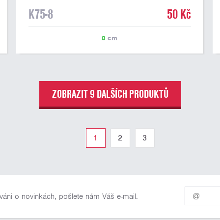
K75-8
50 Kč
8
cm
ZOBRAZIT 9 DALŠÍCH PRODUKTŮ
1
2
3
Pro
váni o novinkách, pošlete nám Váš e-mail.
odběr
našich
novinek