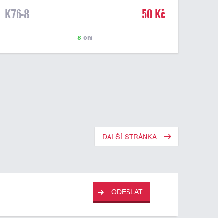
K76-8
50 Kč
8
cm
DALŠÍ STRÁNKA
ODESLAT