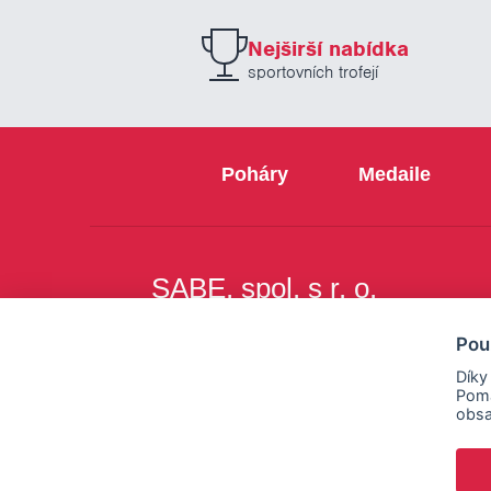
Nejširší nabídka
sportovních trofejí
Poháry
Medaile
SABE, spol. s r. o.
Na Březince 8
Pou
150 00 Praha 5
Díky
Pomá
obsa
Copyright © SABE, spol. s r. o. |
o cookies
|
nastav