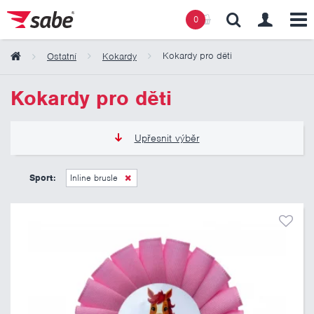
0
Kokardy pro děti
Ostatní
Kokardy
Obsah košíku
Kokardy pro děti
Košík zeje prázdnotou
Upřesnit výběr
50 Kč
125 Kč
Sport:
Inline brusle
Pouze skladem