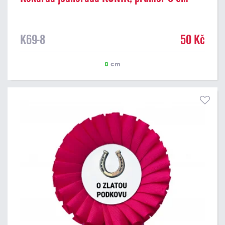
K69-8
50 Kč
8
cm