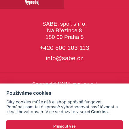
Výprodej
SABE, spol. s r. o.
Na Březince 8
150 00 Praha 5
+420 800 103 113
info@sabe.cz
Copyright © SABE, spol. s r. o. |
o cookies
|
nastavení cookies
Používáme cookies
Díky cookies může náš e-shop správně fungovat.
Pomáhají nám také správně vyhodnocovat návštěvnost a
zkvalitňovat obsah. Více se dozvíte v sekci
Cookies
.
Přijmout vše