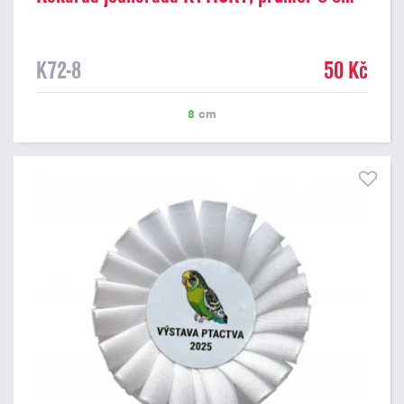
K72-8
50 Kč
8
cm