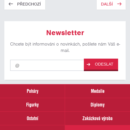
PŘEDCHOZÍ
DALŠÍ
Newsletter
Chcete být informováni o novinkách, pošlete nám Váš e-
mail.
Pro
ODESLAT
odběr
našich
novinek
zadejte
prosím
Poháry
Medaile
Váš
email
Figurky
Diplomy
Ostatní
Zakázková výroba