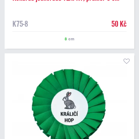
K75-8
50 Kč
8
cm