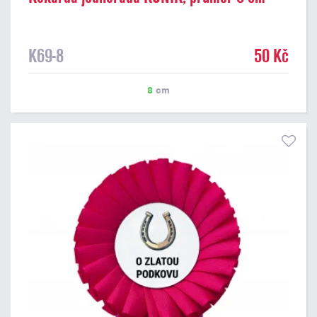
K69-8
50 Kč
8
cm