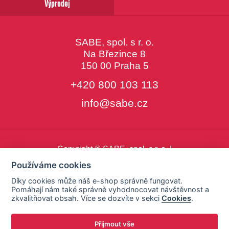
Výprodej
SABE, spol. s r. o.
Na Březince 8
150 00 Praha 5
+420 800 103 113
info@sabe.cz
Copyright © SABE, spol. s r. o. |
o cookies
|
nastavení cookies
Používáme cookies
Díky cookies může náš e-shop správně fungovat.
Pomáhají nám také správně vyhodnocovat návštěvnost a
zkvalitňovat obsah. Více se dozvíte v sekci
Cookies
.
Přijmout vše