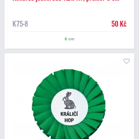
K75-8
50 Kč
8
cm