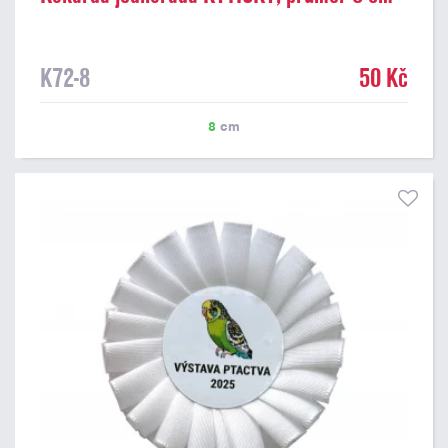
K72-8
50 Kč
8
cm