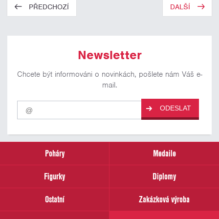
PŘEDCHOZÍ
DALŠÍ
Newsletter
Chcete být informováni o novinkách, pošlete nám Váš e-
mail.
Pro
ODESLAT
odběr
našich
novinek
zadejte
prosím
Poháry
Medaile
Váš
email
Figurky
Diplomy
Ostatní
Zakázková výroba