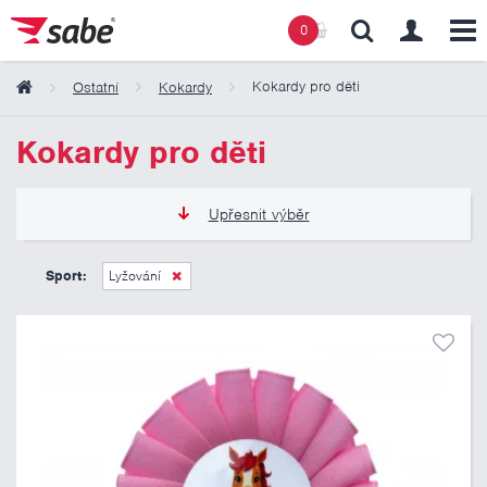
0
Kokardy pro děti
Ostatní
Kokardy
Obsah košíku
Kokardy pro děti
Košík zeje prázdnotou
Upřesnit výběr
50 Kč
125 Kč
Sport:
Lyžování
Pouze skladem