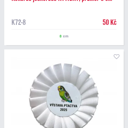
K72-8
50 Kč
8
cm