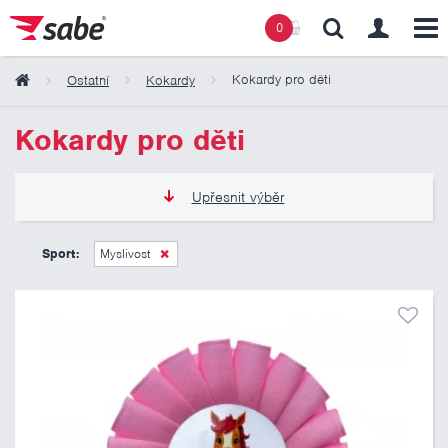
0
Kokardy pro děti
Ostatní
Kokardy
Obsah košíku
Kokardy pro děti
Košík zeje prázdnotou
Upřesnit výběr
50 Kč
125 Kč
Sport:
Myslivost
Pouze skladem