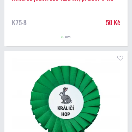
K75-8
50 Kč
8
cm