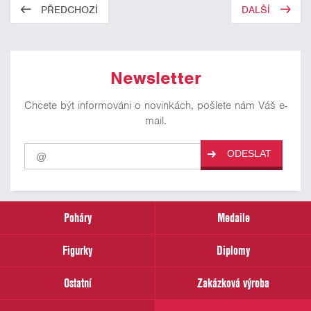
PŘEDCHOZÍ
DALŠÍ
Newsletter
Chcete být informováni o novinkách, pošlete nám Váš e-
mail.
Pro
ODESLAT
odběr
našich
novinek
zadejte
prosím
Poháry
Medaile
Váš
email
Figurky
Diplomy
Ostatní
Zakázková výroba