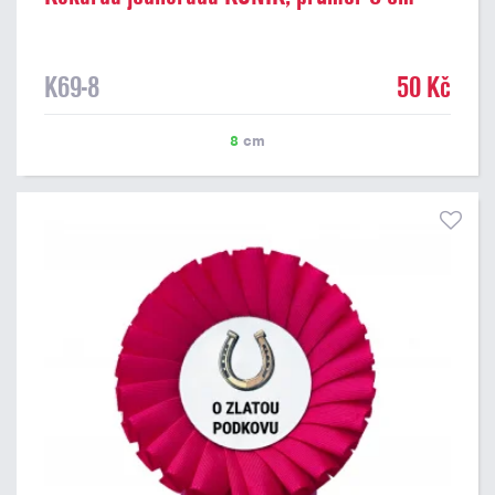
K69-8
50 Kč
8
cm