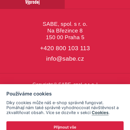
Výprodej
SABE, spol. s r. o.
Na Březince 8
150 00 Praha 5
+420 800 103 113
info@sabe.cz
Copyright © SABE, spol. s r. o. |
o cookies
|
nastavení cookies
Používáme cookies
Díky cookies může náš e-shop správně fungovat.
Pomáhají nám také správně vyhodnocovat návštěvnost a
zkvalitňovat obsah. Více se dozvíte v sekci
Cookies
.
Přijmout vše