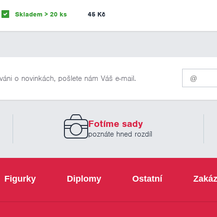
Skladem > 20 ks
45 Kč
Pro
váni o novinkách, pošlete nám Váš e-mail.
odběr
našich
novinek
zadejte
prosím
Fotíme sady
Váš
email
poznáte hned rozdíl
Figurky
Diplomy
Ostatní
Zakáz