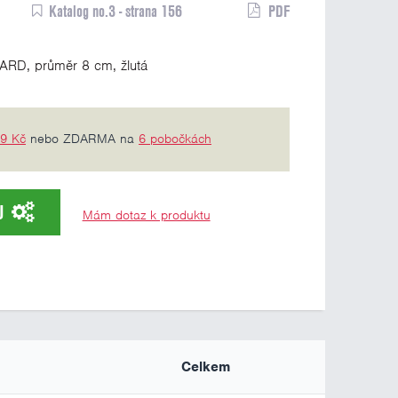
Katalog no.3 - strana 156
PDF
RD, průměr 8 cm, žlutá
69 Kč
nebo ZDARMA na
6 pobočkách
U
Mám dotaz k produktu
Celkem