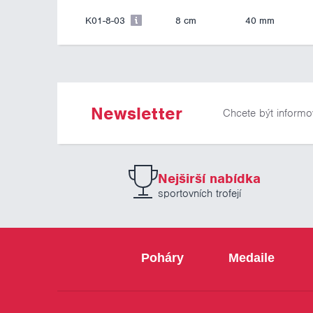
K01-8-03
8 cm
40 mm
Newsletter
Chcete být informo
Nejširší nabídka
sportovních trofejí
Poháry
Medaile