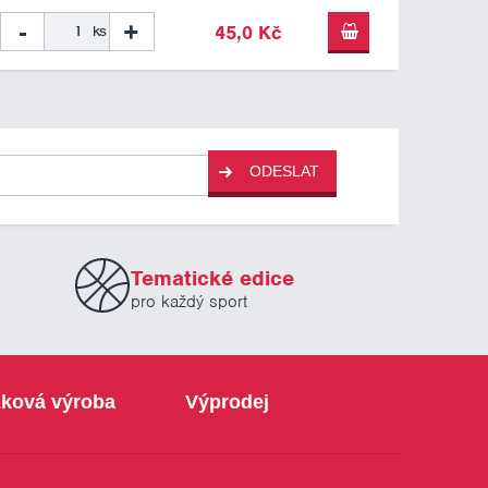
-
+
45,0 Kč
ks
ODESLAT
Tematické edice
pro každý sport
ková výroba
Výprodej