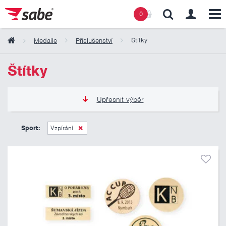
0
Štítky
Medaile
Příslušenství
Obsah košíku
Štítky
Košík zeje prázdnotou
Upřesnit výběr
15 Kč
70 Kč
Sport:
Vzpírání
Pouze skladem