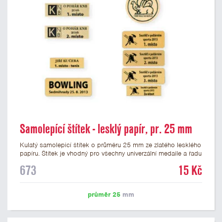
Samolepící štítek - lesklý papír, pr. 25 mm
Kulatý samolepicí štítek o průměru 25 mm ze zlatého lesklého
papíru. Štítek je vhodný pro všechny univerzální medaile a řadu
dalších trofejí, které mají prostor pro emblém o průměru 25
673
15 Kč
mm. Na štítek je možné vytisknout logo nebo text dle vašeho
přání. Potisk štítku je zahrnut v ceně. Podklady pro výrobu
štítku je možné přiložit v prvním kroku objednávky.
průměr 25
mm