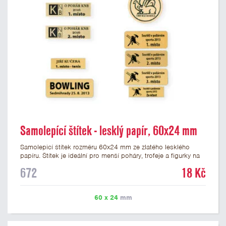
Samolepící štítek - lesklý papír, 60x24 mm
Samolepicí štítek rozměru 60x24 mm ze zlatého lesklého
papíru. Štítek je ideální pro menší poháry, trofeje a figurky na
mramorovém podstavci. Na štítek je možné vytisknout
672
18 Kč
libovolné logo nebo text. Potisk štítku je zahrnut v ceně. U
textu doporučujeme maximálně 3 řádky, aby byla zachována
dobrá čitelnost. Vlastní logo a případné další podklady pro
60 x 24
mm
výrobu štítku je možné přiložit v prvním kroku objednávky.