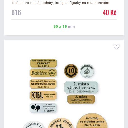
ideální pro menší poháry, trofeje a figurky na mramorovém
podstavci. Na štítek je možné laserem vypálit libovolné logo
616
40 Kč
nebo text. U textu doporučujeme maximálně 3 řádky, aby byla
zachována dobrá čitelnost. Vypálení laserem je v ceně štítku.
Vlastní logo a případné další podklady pro výrobu štítku je
50 x 16
mm
možné přiložit v prvním kroku objednávky.