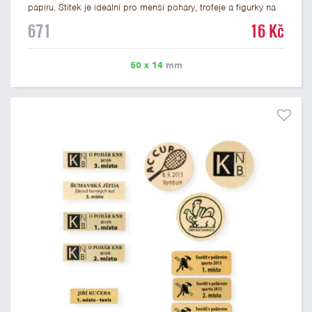
papíru. Štítek je ideální pro menší poháry, trofeje a figurky na
mramorovém podstavci. Na štítek je možné vytisknout
671
16 Kč
libovolné logo nebo text. U textu doporučujeme maximálně 3
řádky, aby byla zachována dobrá čitelnost. Vlastní logo a
případné další podklady pro výrobu štítku je možné přiložit v
50 x 14
mm
prvním kroku objednávky.