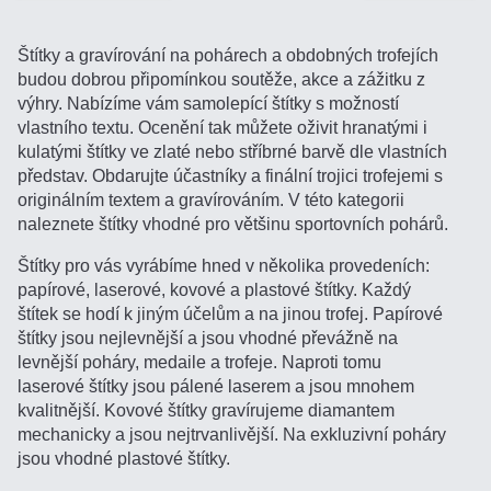
Štítky a gravírování na pohárech a obdobných trofejích
budou dobrou připomínkou soutěže, akce a zážitku z
výhry. Nabízíme vám samolepící štítky s možností
vlastního textu. Ocenění tak můžete oživit hranatými i
kulatými štítky ve zlaté nebo stříbrné barvě dle vlastních
představ. Obdarujte účastníky a finální trojici trofejemi s
originálním textem a gravírováním. V této kategorii
naleznete štítky vhodné pro většinu sportovních pohárů.
Štítky pro vás vyrábíme hned v několika provedeních:
papírové, laserové, kovové a plastové štítky. Každý
štítek se hodí k jiným účelům a na jinou trofej. Papírové
štítky jsou nejlevnější a jsou vhodné převážně na
levnější poháry, medaile a trofeje. Naproti tomu
laserové štítky jsou pálené laserem a jsou mnohem
kvalitnější. Kovové štítky gravírujeme diamantem
mechanicky a jsou nejtrvanlivější. Na exkluzivní poháry
jsou vhodné plastové štítky.