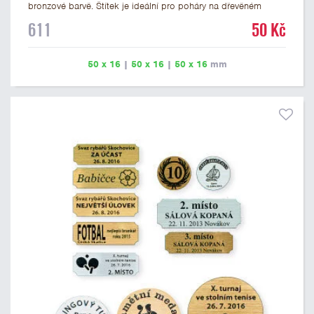
bronzové barvě. Štítek je ideální pro poháry na dřevěném
podstavci a dřevěné plakety. Na štítek je možné vyrýt logo
611
50 Kč
nebo text. U textu doporučujeme maximálně 3 řádky, aby byla
zachována dobrá čitelnost. Rytí je zahrnuto v ceně štítku.
Vlastní logo a případné další podklady pro výrobu štítku je
50 x 16
|
50 x 16
|
50 x 16
mm
možné přiložit v prvním kroku objednávky.