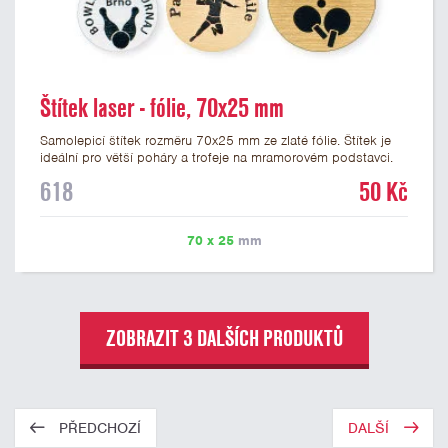
Štítek laser - fólie, 70x25 mm
Samolepicí štítek rozměru 70x25 mm ze zlaté fólie. Štítek je
ideální pro větší poháry a trofeje na mramorovém podstavci.
Na štítek je možné laserem vypálit libovolné logo nebo text. U
618
50 Kč
textu doporučujeme maximálně 3 řádky, aby byla zachována
dobrá čitelnost. Vypálení laserem je v ceně štítku. Vlastní logo
a případné další podklady pro výrobu štítku je možné přiložit v
70 x 25
mm
prvním kroku objednávky.
ZOBRAZIT 3 DALŠÍCH PRODUKTŮ
PŘEDCHOZÍ
DALŠÍ