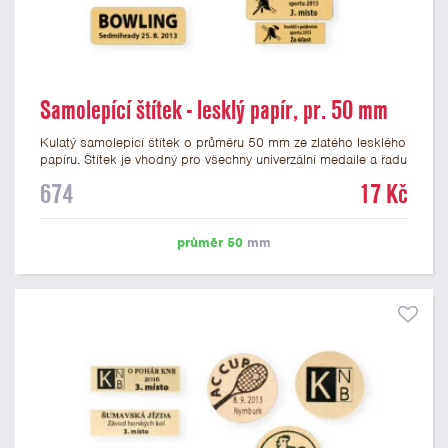
Samolepící štítek - lesklý papír, pr. 50 mm
Kulatý samolepicí štítek o průměru 50 mm ze zlatého lesklého
papíru. Štítek je vhodný pro všechny univerzální medaile a řadu
dalších trofejí, které mají prostor pro emblém o průměru 50
674
17 Kč
mm. Na štítek je možné vytisknout logo nebo text dle vašeho
přání. Cena štítku je včetně potisku. Podklady pro výrobu
štítku je možné přiložit v prvním kroku objednávky.
průměr 50
mm