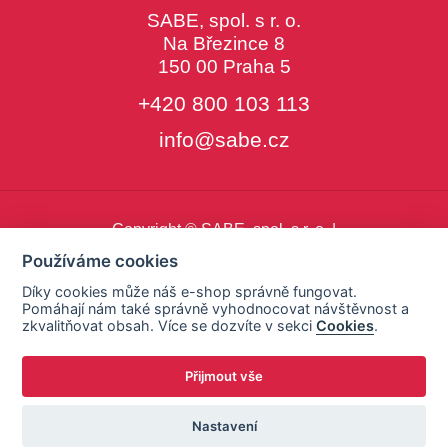
SABE, spol. s r. o.
Na Březince 8
150 00 Praha 5
+420 800 103 113
info@sabe.cz
Copyright © SABE, spol. s r. o. |
o cookies
|
nastavení cookies
Používáme cookies
Díky cookies může náš e-shop správně fungovat.
Pomáhají nám také správně vyhodnocovat návštěvnost a
zkvalitňovat obsah. Více se dozvíte v sekci
Cookies
.
Přijmout vše
Nastavení