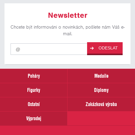
Newsletter
Chcete být informováni o novinkách, pošlete nám Váš e-
mail.
Pro
ODESLAT
odběr
našich
novinek
zadejte
prosím
Poháry
Medaile
Váš
email
Figurky
Diplomy
Ostatní
Zakázková výroba
Výprodej