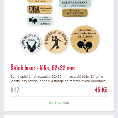
Štítek laser - fólie, 62x22 mm
Samolepicí štítek rozměru 62x22 mm ze zlaté fólie. Štítek je
ideální pro střední poháry a trofeje na mramorovém podstavci.
Na štítek je možné laserem vypálit libovolné logo nebo text. U
617
45 Kč
textu doporučujeme maximálně 3 řádky, aby byla zachována
dobrá čitelnost. Vypálení laserem je v ceně štítku. Vlastní logo
a případné další podklady pro výrobu štítku je možné přiložit v
62 x 22
mm
prvním kroku objednávky.