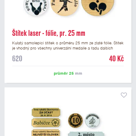
Štítek laser - fólie, pr. 25 mm
Kulatý samolepicí štítek o průměru 25 mm ze zlaté fólie. Štítek
je vhodný pro všechny univerzální medaile a řadu dalších
trofejí, které mají prostor pro emblém o průměru 25 mm. Na
620
40 Kč
štítek je možné laserem vypálit logo nebo text dle vašeho
přání. Vypálení laserem je v ceně štítku. Podklady pro výrobu
štítku je možné přiložit v prvním kroku objednávky.
průměr 25
mm