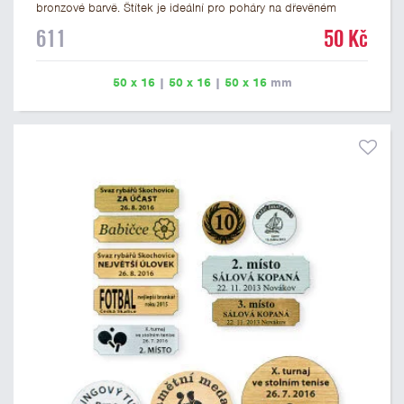
bronzové barvě. Štítek je ideální pro poháry na dřevěném
podstavci a dřevěné plakety. Na štítek je možné vyrýt logo
611
50 Kč
nebo text. U textu doporučujeme maximálně 3 řádky, aby byla
zachována dobrá čitelnost. Rytí je zahrnuto v ceně štítku.
Vlastní logo a případné další podklady pro výrobu štítku je
50 x 16
|
50 x 16
|
50 x 16
mm
možné přiložit v prvním kroku objednávky.