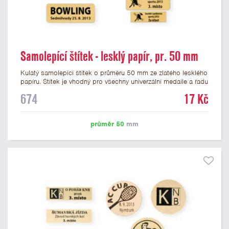
Samolepící štítek - lesklý papír, pr. 50 mm
Kulatý samolepicí štítek o průměru 50 mm ze zlatého lesklého
papíru. Štítek je vhodný pro všechny univerzální medaile a řadu
dalších trofejí, které mají prostor pro emblém o průměru 50
674
17 Kč
mm. Na štítek je možné vytisknout logo nebo text dle vašeho
přání. Cena štítku je včetně potisku. Podklady pro výrobu
štítku je možné přiložit v prvním kroku objednávky.
průměr 50
mm