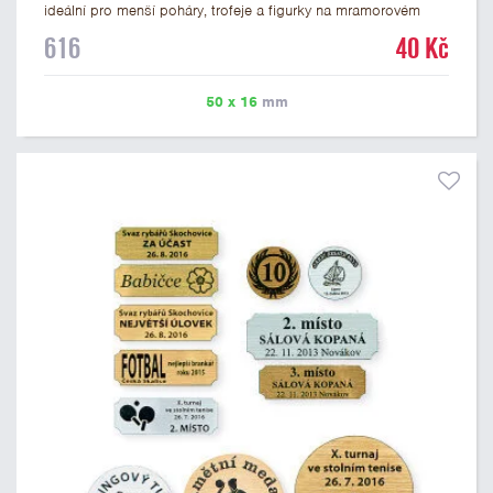
ideální pro menší poháry, trofeje a figurky na mramorovém
podstavci. Na štítek je možné laserem vypálit libovolné logo
616
40 Kč
nebo text. U textu doporučujeme maximálně 3 řádky, aby byla
zachována dobrá čitelnost. Vypálení laserem je v ceně štítku.
Vlastní logo a případné další podklady pro výrobu štítku je
50 x 16
mm
možné přiložit v prvním kroku objednávky.