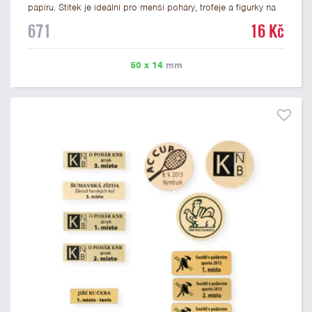
papíru. Štítek je ideální pro menší poháry, trofeje a figurky na
mramorovém podstavci. Na štítek je možné vytisknout
671
16 Kč
libovolné logo nebo text. U textu doporučujeme maximálně 3
řádky, aby byla zachována dobrá čitelnost. Vlastní logo a
případné další podklady pro výrobu štítku je možné přiložit v
50 x 14
mm
prvním kroku objednávky.