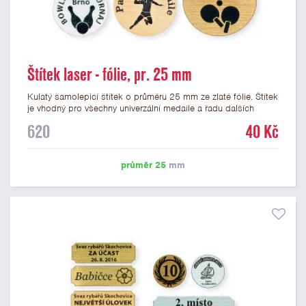
Štítek laser - fólie, pr. 25 mm
Kulatý samolepicí štítek o průměru 25 mm ze zlaté fólie. Štítek
je vhodný pro všechny univerzální medaile a řadu dalších
trofejí, které mají prostor pro emblém o průměru 25 mm. Na
620
40 Kč
štítek je možné laserem vypálit logo nebo text dle vašeho
přání. Vypálení laserem je v ceně štítku. Podklady pro výrobu
štítku je možné přiložit v prvním kroku objednávky.
průměr 25
mm