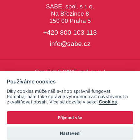
SABE, spol. s r. o.
Na Březince 8
150 00 Praha 5
+420 800 103 113
info@sabe.cz
Copyright © SABE, spol. s r. o. |
o cookies
|
nastavení cookies
Používáme cookies
Díky cookies může náš e-shop správně fungovat.
Pomáhají nám také správně vyhodnocovat návštěvnost a
zkvalitňovat obsah. Více se dozvíte v sekci
Cookies
.
Přijmout vše
Nastavení