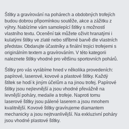
Štítky a gravírování na pohárech a obdobných trofejích
budou dobrou připomínkou soutěže, akce a zážitku z
výhry. Nabízíme vám samolepící štítky s možností
vlastního textu. Ocenění tak můžete oživit hranatými i
kulatými štítky ve zlaté nebo stříbrné barvě dle vlastních
představ. Obdarujte účastníky a finální trojici trofejemi s
originálním textem a gravírováním. V této kategorii
naleznete štítky vhodné pro většinu sportovních pohárů.
Štítky pro vás vyrábíme hned v několika provedeních:
papírové, laserové, kovové a plastové štítky. Každý
štítek se hodí k jiným účelům a na jinou trofej. Papírové
štítky jsou nejlevnější a jsou vhodné převážně na
levnější poháry, medaile a trofeje. Naproti tomu
laserové štítky jsou pálené laserem a jsou mnohem
kvalitnější. Kovové štítky gravírujeme diamantem
mechanicky a jsou nejtrvanlivější. Na exkluzivní poháry
jsou vhodné plastové štítky.