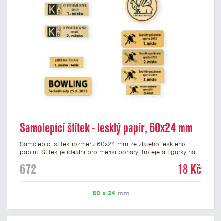
Samolepící štítek - lesklý papír, 60x24 mm
Samolepicí štítek rozměru 60x24 mm ze zlatého lesklého
papíru. Štítek je ideální pro menší poháry, trofeje a figurky na
mramorovém podstavci. Na štítek je možné vytisknout
672
18 Kč
libovolné logo nebo text. Potisk štítku je zahrnut v ceně. U
textu doporučujeme maximálně 3 řádky, aby byla zachována
dobrá čitelnost. Vlastní logo a případné další podklady pro
60 x 24
mm
výrobu štítku je možné přiložit v prvním kroku objednávky.