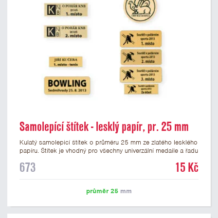
Samolepící štítek - lesklý papír, pr. 25 mm
Kulatý samolepicí štítek o průměru 25 mm ze zlatého lesklého
papíru. Štítek je vhodný pro všechny univerzální medaile a řadu
dalších trofejí, které mají prostor pro emblém o průměru 25
673
15 Kč
mm. Na štítek je možné vytisknout logo nebo text dle vašeho
přání. Potisk štítku je zahrnut v ceně. Podklady pro výrobu
štítku je možné přiložit v prvním kroku objednávky.
průměr 25
mm