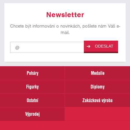
Newsletter
Chcete být informováni o novinkách, pošlete nám Váš e-
mail.
Pro
ODESLAT
odběr
našich
novinek
zadejte
prosím
Poháry
Medaile
Váš
email
Figurky
Diplomy
Ostatní
Zakázková výroba
Výprodej