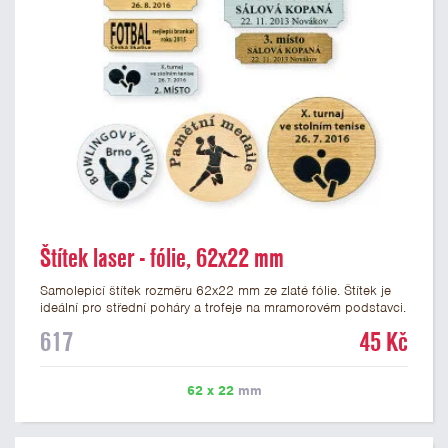
Štítek laser - fólie, 62x22 mm
Samolepicí štítek rozměru 62x22 mm ze zlaté fólie. Štítek je
ideální pro střední poháry a trofeje na mramorovém podstavci.
Na štítek je možné laserem vypálit libovolné logo nebo text. U
617
45 Kč
textu doporučujeme maximálně 3 řádky, aby byla zachována
dobrá čitelnost. Vypálení laserem je v ceně štítku. Vlastní logo
a případné další podklady pro výrobu štítku je možné přiložit v
62 x 22
mm
prvním kroku objednávky.