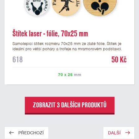
Štítek laser - fólie, 70x25 mm
Samolepicí štítek rozměru 70x25 mm ze zlaté fólie. Štítek je
ideální pro větší poháry a trofeje na mramorovém podstavci.
Na štítek je možné laserem vypálit libovolné logo nebo text. U
618
50 Kč
textu doporučujeme maximálně 3 řádky, aby byla zachována
dobrá čitelnost. Vypálení laserem je v ceně štítku. Vlastní logo
a případné další podklady pro výrobu štítku je možné přiložit v
70 x 25
mm
prvním kroku objednávky.
ZOBRAZIT 3 DALŠÍCH PRODUKTŮ
PŘEDCHOZÍ
DALŠÍ