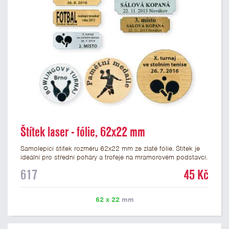
Štítek laser - fólie, 62x22 mm
Samolepicí štítek rozměru 62x22 mm ze zlaté fólie. Štítek je
ideální pro střední poháry a trofeje na mramorovém podstavci.
Na štítek je možné laserem vypálit libovolné logo nebo text. U
617
45 Kč
textu doporučujeme maximálně 3 řádky, aby byla zachována
dobrá čitelnost. Vypálení laserem je v ceně štítku. Vlastní logo
a případné další podklady pro výrobu štítku je možné přiložit v
62 x 22
mm
prvním kroku objednávky.