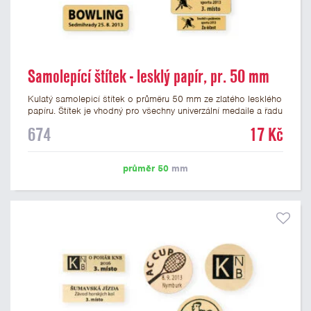
Samolepící štítek - lesklý papír, pr. 50 mm
Kulatý samolepicí štítek o průměru 50 mm ze zlatého lesklého
papíru. Štítek je vhodný pro všechny univerzální medaile a řadu
dalších trofejí, které mají prostor pro emblém o průměru 50
674
17 Kč
mm. Na štítek je možné vytisknout logo nebo text dle vašeho
přání. Cena štítku je včetně potisku. Podklady pro výrobu
štítku je možné přiložit v prvním kroku objednávky.
průměr 50
mm