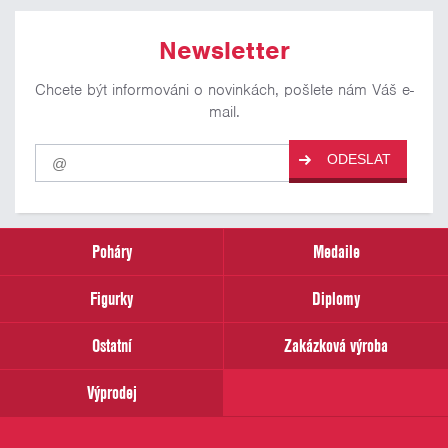
Newsletter
Chcete být informováni o novinkách, pošlete nám Váš e-
mail.
Pro
ODESLAT
odběr
našich
novinek
zadejte
prosím
Poháry
Medaile
Váš
email
Figurky
Diplomy
Ostatní
Zakázková výroba
Výprodej