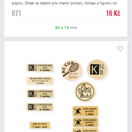
papíru. Štítek je ideální pro menší poháry, trofeje a figurky na
mramorovém podstavci. Na štítek je možné vytisknout
671
16 Kč
libovolné logo nebo text. U textu doporučujeme maximálně 3
řádky, aby byla zachována dobrá čitelnost. Vlastní logo a
případné další podklady pro výrobu štítku je možné přiložit v
50 x 14
mm
prvním kroku objednávky.