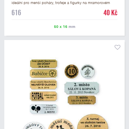
ideální pro menší poháry, trofeje a figurky na mramorovém
podstavci. Na štítek je možné laserem vypálit libovolné logo
616
40 Kč
nebo text. U textu doporučujeme maximálně 3 řádky, aby byla
zachována dobrá čitelnost. Vypálení laserem je v ceně štítku.
Vlastní logo a případné další podklady pro výrobu štítku je
50 x 16
mm
možné přiložit v prvním kroku objednávky.