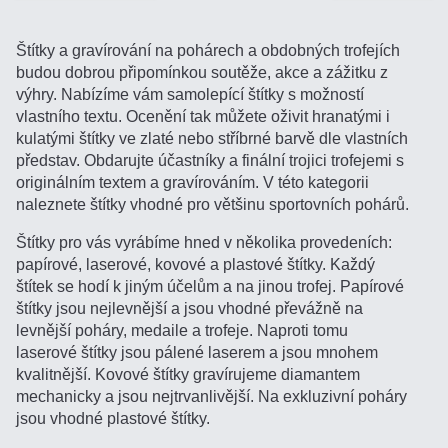
Štítky a gravírování na pohárech a obdobných trofejích
budou dobrou připomínkou soutěže, akce a zážitku z
výhry. Nabízíme vám samolepící štítky s možností
vlastního textu. Ocenění tak můžete oživit hranatými i
kulatými štítky ve zlaté nebo stříbrné barvě dle vlastních
představ. Obdarujte účastníky a finální trojici trofejemi s
originálním textem a gravírováním. V této kategorii
naleznete štítky vhodné pro většinu sportovních pohárů.
Štítky pro vás vyrábíme hned v několika provedeních:
papírové, laserové, kovové a plastové štítky. Každý
štítek se hodí k jiným účelům a na jinou trofej. Papírové
štítky jsou nejlevnější a jsou vhodné převážně na
levnější poháry, medaile a trofeje. Naproti tomu
laserové štítky jsou pálené laserem a jsou mnohem
kvalitnější. Kovové štítky gravírujeme diamantem
mechanicky a jsou nejtrvanlivější. Na exkluzivní poháry
jsou vhodné plastové štítky.