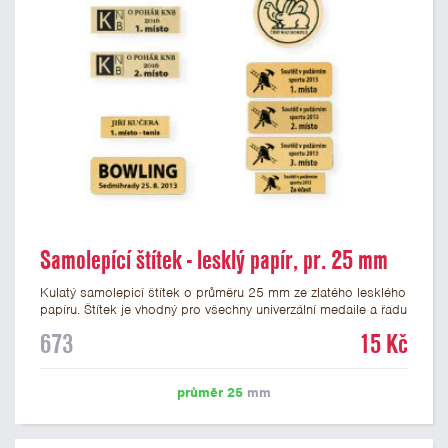
Samolepící štítek - lesklý papír, pr. 25 mm
Kulatý samolepicí štítek o průměru 25 mm ze zlatého lesklého
papíru. Štítek je vhodný pro všechny univerzální medaile a řadu
dalších trofejí, které mají prostor pro emblém o průměru 25
673
15 Kč
mm. Na štítek je možné vytisknout logo nebo text dle vašeho
přání. Potisk štítku je zahrnut v ceně. Podklady pro výrobu
štítku je možné přiložit v prvním kroku objednávky.
průměr 25
mm