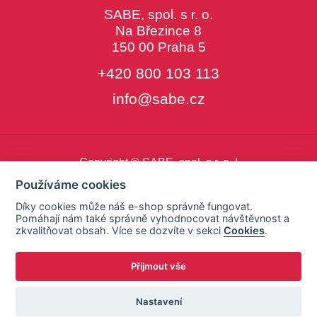
SABE, spol. s r. o.
Na Březince 8
150 00 Praha 5
+420 800 103 113
info@sabe.cz
Copyright © SABE, spol. s r. o. |
o cookies
|
nastavení cookies
Používáme cookies
Díky cookies může náš e-shop správně fungovat.
Pomáhají nám také správně vyhodnocovat návštěvnost a
zkvalitňovat obsah. Více se dozvíte v sekci
Cookies
.
Přijmout vše
Nastavení