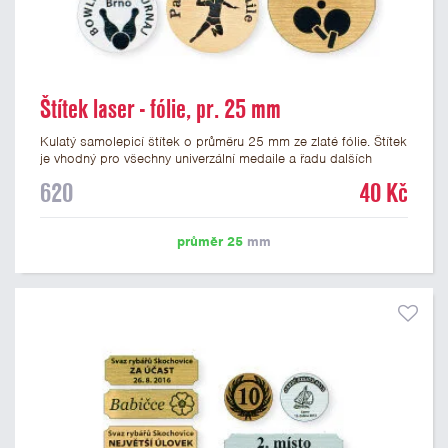
Štítek laser - fólie, pr. 25 mm
Kulatý samolepicí štítek o průměru 25 mm ze zlaté fólie. Štítek
je vhodný pro všechny univerzální medaile a řadu dalších
trofejí, které mají prostor pro emblém o průměru 25 mm. Na
620
40 Kč
štítek je možné laserem vypálit logo nebo text dle vašeho
přání. Vypálení laserem je v ceně štítku. Podklady pro výrobu
štítku je možné přiložit v prvním kroku objednávky.
průměr 25
mm