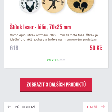
Štítek laser - fólie, 70x25 mm
Samolepicí štítek rozměru 70x25 mm ze zlaté fólie. Štítek je
ideální pro větší poháry a trofeje na mramorovém podstavci.
Na štítek je možné laserem vypálit libovolné logo nebo text. U
618
50 Kč
textu doporučujeme maximálně 3 řádky, aby byla zachována
dobrá čitelnost. Vypálení laserem je v ceně štítku. Vlastní logo
a případné další podklady pro výrobu štítku je možné přiložit v
70 x 25
mm
prvním kroku objednávky.
ZOBRAZIT 3 DALŠÍCH PRODUKTŮ
PŘEDCHOZÍ
DALŠÍ