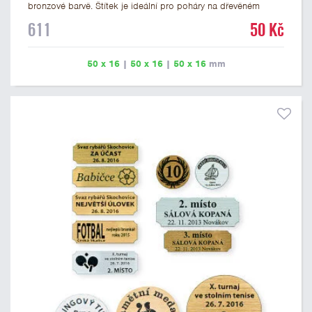
bronzové barvě. Štítek je ideální pro poháry na dřevěném
podstavci a dřevěné plakety. Na štítek je možné vyrýt logo
611
50 Kč
nebo text. U textu doporučujeme maximálně 3 řádky, aby byla
zachována dobrá čitelnost. Rytí je zahrnuto v ceně štítku.
Vlastní logo a případné další podklady pro výrobu štítku je
50 x 16
|
50 x 16
|
50 x 16
mm
možné přiložit v prvním kroku objednávky.