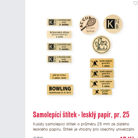
Samolepící štítek - lesklý papír, pr. 25
mm
Kulatý samolepicí štítek o průměru 25 mm ze zlatého
lesklého papíru. Štítek je vhodný pro všechny univerzální
medaile a řadu dalších trofejí, které mají prostor pro