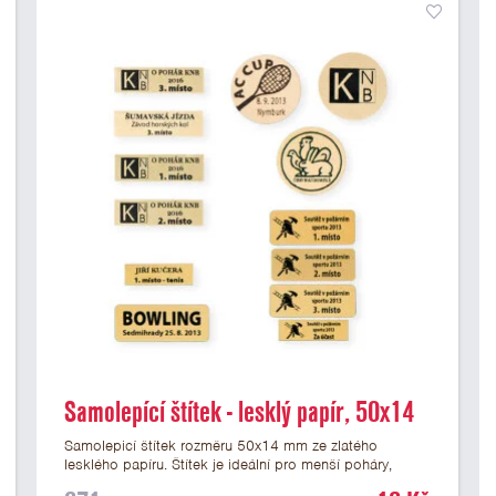
Samolepící štítek - lesklý papír, 50x14
mm
Samolepicí štítek rozměru 50x14 mm ze zlatého
lesklého papíru. Štítek je ideální pro menší poháry,
trofeje a figurky na mramorovém podstavci. Na štítek je