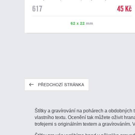
mramorovém podstavci. Na štítek je možné laserem
617
45 Kč
vypálit libovolné logo nebo text. U textu doporučujeme
maximálně 3 řádky, aby byla zachována dobrá čitelnost.
Vypálení laserem je v ceně štítku. Vlastní logo a
62 x 22
mm
případné další podklady pro výrobu štítku je možné
přiložit v prvním kroku objednávky.
PŘEDCHOZÍ STRÁNKA
Štítky a gravírování na pohárech a obdobných t
vlastního textu. Ocenění tak můžete oživit hranat
trofejemi s originálním textem a gravírováním. 