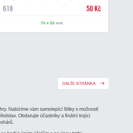
mramorovém podstavci. Na štítek je možné laserem
618
50 Kč
vypálit libovolné logo nebo text. U textu doporučujeme
maximálně 3 řádky, aby byla zachována dobrá čitelnost.
Vypálení laserem je v ceně štítku. Vlastní logo a
70 x 25
mm
případné další podklady pro výrobu štítku je možné
přiložit v prvním kroku objednávky.
DALŠÍ STRÁNKA
hry. Nabízíme vám samolepící štítky s možností
ředstav. Obdarujte účastníky a finální trojici
pohárů.