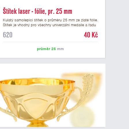
Štítek laser - fólie, pr. 25 mm
Kulatý samolepicí štítek o průměru 25 mm ze zlaté fólie.
Štítek je vhodný pro všechny univerzální medaile a řadu
dalších trofejí, které mají prostor pro emblém o průměru
620
40 Kč
25 mm. Na štítek je možné laserem vypálit logo nebo
text dle vašeho přání. Vypálení laserem je v ceně štítku.
Podklady pro výrobu štítku je možné přiložit v prvním
průměr 25
mm
kroku objednávky.