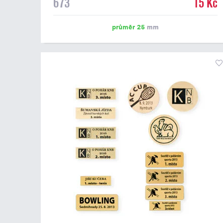
673
15 Kč
emblém o průměru 25 mm. Na štítek je možné
vytisknout logo nebo text dle vašeho přání. Potisk štítku
je zahrnut v ceně. Podklady pro výrobu štítku je možné
průměr 25
mm
přiložit v prvním kroku objednávky.