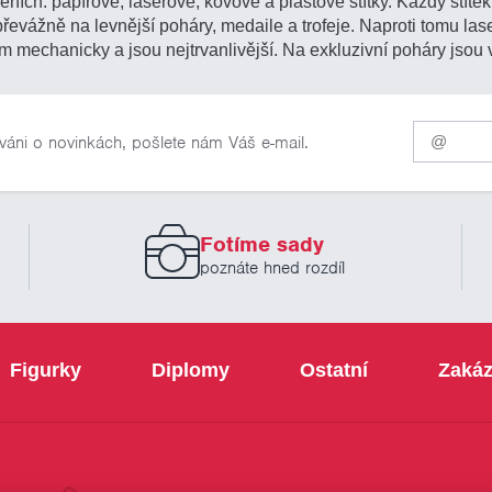
ních: papírové, laserové, kovové a plastové štítky. Každý štítek 
 převážně na levnější poháry, medaile a trofeje. Naproti tomu l
m mechanicky a jsou nejtrvanlivější. Na exkluzivní poháry jsou 
Pro
váni o novinkách, pošlete nám Váš e-mail.
odběr
našich
novinek
zadejte
prosím
Fotíme sady
Váš
email
poznáte hned rozdíl
Figurky
Diplomy
Ostatní
Zakáz