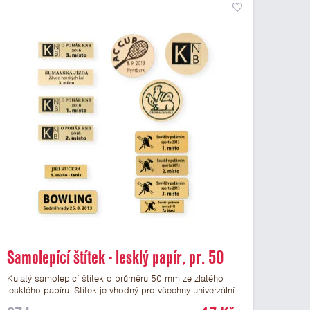
Samolepící štítek - lesklý papír, pr. 50
mm
Kulatý samolepicí štítek o průměru 50 mm ze zlatého
lesklého papíru. Štítek je vhodný pro všechny univerzální
medaile a řadu dalších trofejí, které mají prostor pro