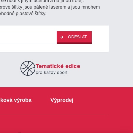
se hodí k jiným účelům a na jinou trofej.
aserové štítky jsou pálené laserem a jsou mnohem
vhodné plastové štítky.
ODESLAT
Tematické edice
pro každý sport
ková výroba
Výprodej