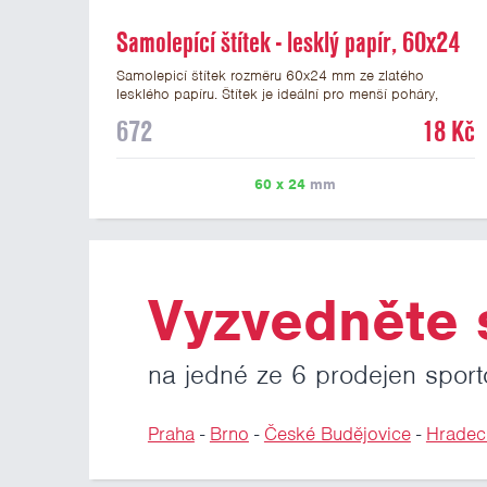
Samolepící štítek - lesklý papír, 60x24
mm
Samolepicí štítek rozměru 60x24 mm ze zlatého
lesklého papíru. Štítek je ideální pro menší poháry,
trofeje a figurky na mramorovém podstavci. Na štítek je
672
18 Kč
možné vytisknout libovolné logo nebo text. Potisk štítku
je zahrnut v ceně. U textu doporučujeme maximálně 3
řádky, aby byla zachována dobrá čitelnost. Vlastní logo
60 x 24
mm
a případné další podklady pro výrobu štítku je možné
přiložit v prvním kroku objednávky.
Vyzvedněte s
na jedné ze 6 prodejen sport
Praha
-
Brno
-
České Budějovice
-
Hradec