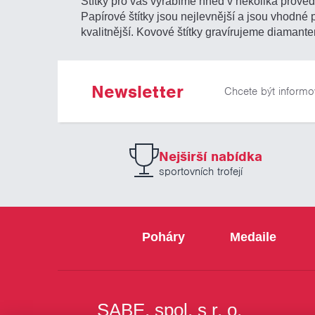
Štítky pro vás vyrábíme hned v několika provede
Papírové štítky jsou nejlevnější a jsou vhodné
kvalitnější. Kovové štítky gravírujeme diamante
Newsletter
Chcete být informo
Nejširší nabídka
sportovních trofejí
Poháry
Medaile
SABE, spol. s r. o.