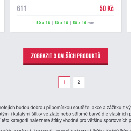
na dřevěném podstavci a dřevěné plakety. Na štítek je
611
50 Kč
možné vyrýt logo nebo text. U textu doporučujeme
maximálně 3 řádky, aby byla zachována dobrá čitelnost.
Rytí je zahrnuto v ceně štítku. Vlastní logo a případné
50 x 16
|
50 x 16
|
50 x 16
mm
další podklady pro výrobu štítku je možné přiložit v
prvním kroku objednávky.
ZOBRAZIT 3 DALŠÍCH PRODUKTŮ
1
2
rofejích budou dobrou připomínkou soutěže, akce a zážitku z vý
ými i kulatými štítky ve zlaté nebo stříbrné barvě dle vlastních p
V této kategorii naleznete štítky vhodné pro většinu sportovních 