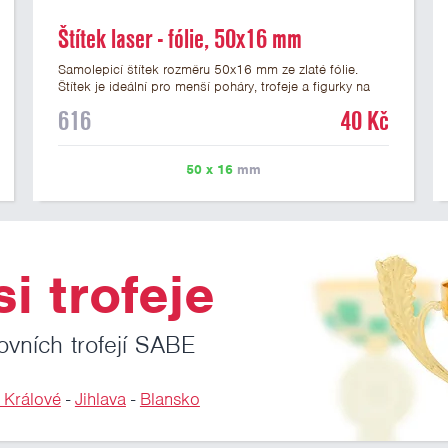
Štítek laser - fólie, 50x16 mm
Samolepicí štítek rozměru 50x16 mm ze zlaté fólie.
Štítek je ideální pro menší poháry, trofeje a figurky na
mramorovém podstavci. Na štítek je možné laserem
616
40 Kč
vypálit libovolné logo nebo text. U textu doporučujeme
maximálně 3 řádky, aby byla zachována dobrá čitelnost.
Vypálení laserem je v ceně štítku. Vlastní logo a
50 x 16
mm
případné další podklady pro výrobu štítku je možné
přiložit v prvním kroku objednávky.
i trofeje
ovních trofejí SABE
 Králové
-
Jihlava
-
Blansko