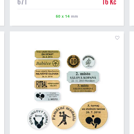
671
16 Kč
možné vytisknout libovolné logo nebo text. U textu
doporučujeme maximálně 3 řádky, aby byla zachována
dobrá čitelnost. Vlastní logo a případné další podklady
50 x 14
mm
pro výrobu štítku je možné přiložit v prvním kroku
objednávky.