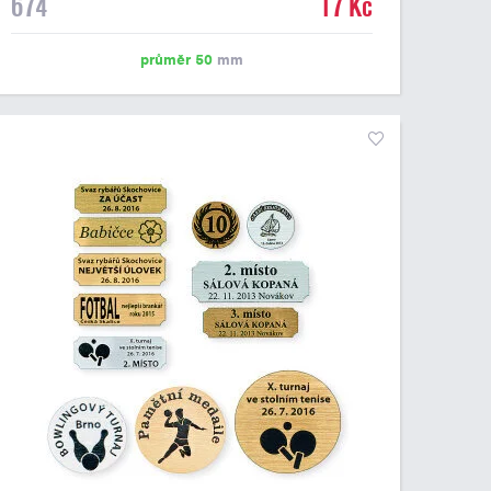
674
17 Kč
emblém o průměru 50 mm. Na štítek je možné
vytisknout logo nebo text dle vašeho přání. Cena štítku
je včetně potisku. Podklady pro výrobu štítku je možné
průměr 50
mm
přiložit v prvním kroku objednávky.