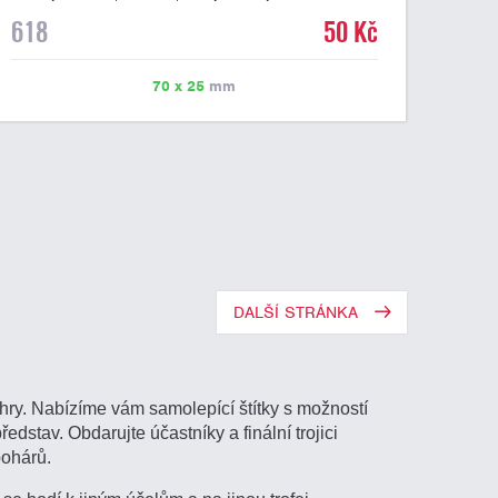
mramorovém podstavci. Na štítek je možné laserem
618
50 Kč
vypálit libovolné logo nebo text. U textu doporučujeme
maximálně 3 řádky, aby byla zachována dobrá čitelnost.
Vypálení laserem je v ceně štítku. Vlastní logo a
70 x 25
mm
případné další podklady pro výrobu štítku je možné
přiložit v prvním kroku objednávky.
DALŠÍ STRÁNKA
hry. Nabízíme vám samolepící štítky s možností
ředstav. Obdarujte účastníky a finální trojici
pohárů.