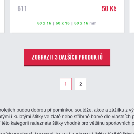
na dřevěném podstavci a dřevěné plakety. Na štítek je
611
50 Kč
možné vyrýt logo nebo text. U textu doporučujeme
maximálně 3 řádky, aby byla zachována dobrá čitelnost.
Rytí je zahrnuto v ceně štítku. Vlastní logo a případné
50 x 16
|
50 x 16
|
50 x 16
mm
další podklady pro výrobu štítku je možné přiložit v
prvním kroku objednávky.
ZOBRAZIT 3 DALŠÍCH PRODUKTŮ
1
2
rofejích budou dobrou připomínkou soutěže, akce a zážitku z vý
ými i kulatými štítky ve zlaté nebo stříbrné barvě dle vlastních p
V této kategorii naleznete štítky vhodné pro většinu sportovních 