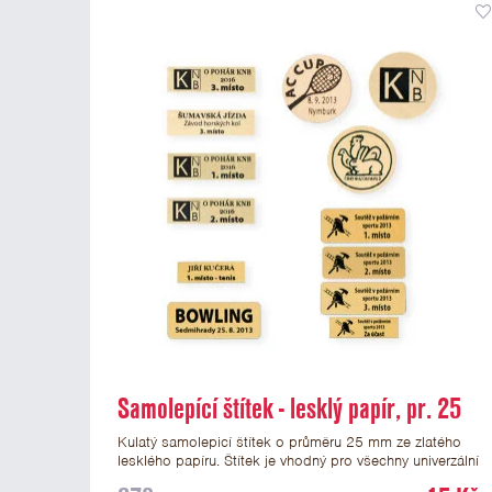
Samolepící štítek - lesklý papír, pr. 25
mm
Kulatý samolepicí štítek o průměru 25 mm ze zlatého
lesklého papíru. Štítek je vhodný pro všechny univerzální
medaile a řadu dalších trofejí, které mají prostor pro