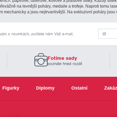
ních: papírové, laserové, kovové a plastové štítky. Každý štítek 
 převážně na levnější poháry, medaile a trofeje. Naproti tomu l
m mechanicky a jsou nejtrvanlivější. Na exkluzivní poháry jsou 
Pro
váni o novinkách, pošlete nám Váš e-mail.
odběr
našich
novinek
zadejte
prosím
Fotíme sady
Váš
email
poznáte hned rozdíl
Figurky
Diplomy
Ostatní
Zakáz