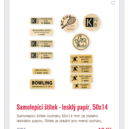
Samolepící štítek - lesklý papír, 50x14
mm
Samolepicí štítek rozměru 50x14 mm ze zlatého
lesklého papíru. Štítek je ideální pro menší poháry,
trofeje a figurky na mramorovém podstavci. Na štítek je