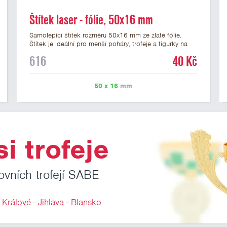
Štítek laser - fólie, 50x16 mm
Samolepicí štítek rozměru 50x16 mm ze zlaté fólie.
Štítek je ideální pro menší poháry, trofeje a figurky na
mramorovém podstavci. Na štítek je možné laserem
616
40 Kč
vypálit libovolné logo nebo text. U textu doporučujeme
maximálně 3 řádky, aby byla zachována dobrá čitelnost.
Vypálení laserem je v ceně štítku. Vlastní logo a
50 x 16
mm
případné další podklady pro výrobu štítku je možné
přiložit v prvním kroku objednávky.
i trofeje
ovních trofejí SABE
 Králové
-
Jihlava
-
Blansko