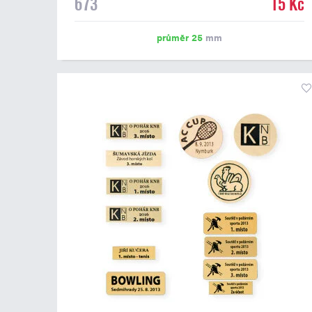
673
15 Kč
emblém o průměru 25 mm. Na štítek je možné
vytisknout logo nebo text dle vašeho přání. Potisk štítku
je zahrnut v ceně. Podklady pro výrobu štítku je možné
průměr 25
mm
přiložit v prvním kroku objednávky.