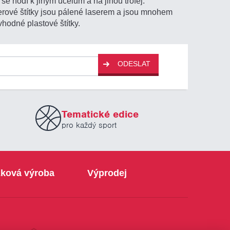
se hodí k jiným účelům a na jinou trofej.
aserové štítky jsou pálené laserem a jsou mnohem
vhodné plastové štítky.
ODESLAT
Tematické edice
pro každý sport
ková výroba
Výprodej