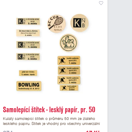
Samolepící štítek - lesklý papír, pr. 50
mm
Kulatý samolepicí štítek o průměru 50 mm ze zlatého
lesklého papíru. Štítek je vhodný pro všechny univerzální
medaile a řadu dalších trofejí, které mají prostor pro