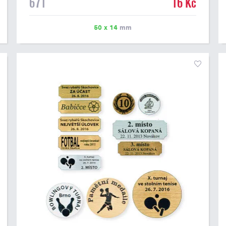
671
16 Kč
možné vytisknout libovolné logo nebo text. U textu
doporučujeme maximálně 3 řádky, aby byla zachována
dobrá čitelnost. Vlastní logo a případné další podklady
50 x 14
mm
pro výrobu štítku je možné přiložit v prvním kroku
objednávky.