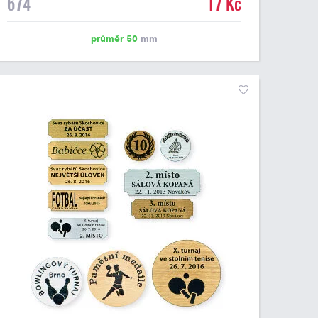
674
17 Kč
emblém o průměru 50 mm. Na štítek je možné
vytisknout logo nebo text dle vašeho přání. Cena štítku
je včetně potisku. Podklady pro výrobu štítku je možné
průměr 50
mm
přiložit v prvním kroku objednávky.