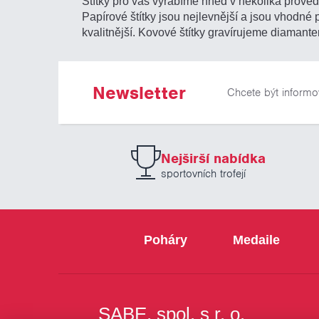
Štítky pro vás vyrábíme hned v několika provede
Papírové štítky jsou nejlevnější a jsou vhodné
kvalitnější. Kovové štítky gravírujeme diamante
Newsletter
Chcete být informo
Nejširší nabídka
sportovních trofejí
Poháry
Medaile
SABE, spol. s r. o.