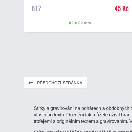
mramorovém podstavci. Na štítek je možné laserem
617
45 Kč
vypálit libovolné logo nebo text. U textu doporučujeme
maximálně 3 řádky, aby byla zachována dobrá čitelnost.
Vypálení laserem je v ceně štítku. Vlastní logo a
62 x 22
mm
případné další podklady pro výrobu štítku je možné
přiložit v prvním kroku objednávky.
PŘEDCHOZÍ STRÁNKA
Štítky a gravírování na pohárech a obdobných t
vlastního textu. Ocenění tak můžete oživit hranat
trofejemi s originálním textem a gravírováním. 