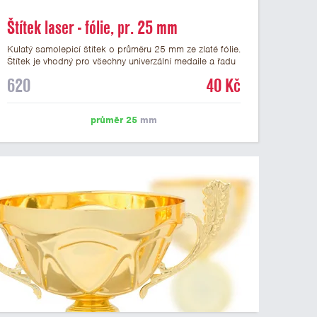
Štítek laser - fólie, pr. 25 mm
Kulatý samolepicí štítek o průměru 25 mm ze zlaté fólie.
Štítek je vhodný pro všechny univerzální medaile a řadu
dalších trofejí, které mají prostor pro emblém o průměru
620
40 Kč
25 mm. Na štítek je možné laserem vypálit logo nebo
text dle vašeho přání. Vypálení laserem je v ceně štítku.
Podklady pro výrobu štítku je možné přiložit v prvním
průměr 25
mm
kroku objednávky.