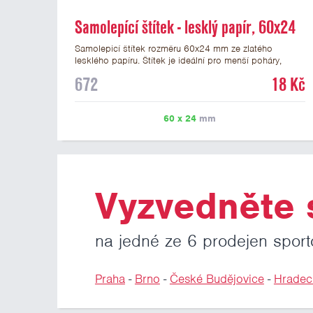
Samolepící štítek - lesklý papír, 60x24
mm
Samolepicí štítek rozměru 60x24 mm ze zlatého
lesklého papíru. Štítek je ideální pro menší poháry,
trofeje a figurky na mramorovém podstavci. Na štítek je
672
18 Kč
možné vytisknout libovolné logo nebo text. Potisk štítku
je zahrnut v ceně. U textu doporučujeme maximálně 3
řádky, aby byla zachována dobrá čitelnost. Vlastní logo
60 x 24
mm
a případné další podklady pro výrobu štítku je možné
přiložit v prvním kroku objednávky.
Vyzvedněte s
na jedné ze 6 prodejen sport
Praha
-
Brno
-
České Budějovice
-
Hradec