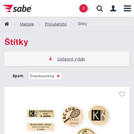
0
Štítky
Medaile
Příslušenství
Obsah košíku
Štítky
Košík zeje prázdnotou
Upřesnit výběr
15 Kč
70 Kč
Sport:
Snowboarding
Pouze skladem