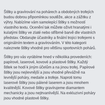
Štítky a gravírování na pohárech a obdobných trofejích
budou dobrou připomínkou soutěže, akce a zážitku z
výhry. Nabízíme vám samolepící štítky s možností
vlastního textu. Ocenění tak můžete oživit hranatými i
kulatými štítky ve zlaté nebo stříbrné barvě dle vlastních
představ. Obdarujte účastníky a finální trojici trofejemi s
originálním textem a gravírováním. V této kategorii
naleznete štítky vhodné pro většinu sportovních pohárů.
Štítky pro vás vyrábíme hned v několika provedeních:
papírové, laserové, kovové a plastové štítky. Každý
štítek se hodí k jiným účelům a na jinou trofej. Papírové
štítky jsou nejlevnější a jsou vhodné převážně na
levnější poháry, medaile a trofeje. Naproti tomu
laserové štítky jsou pálené laserem a jsou mnohem
kvalitnější. Kovové štítky gravírujeme diamantem
mechanicky a jsou nejtrvanlivější. Na exkluzivní poháry
jsou vhodné plastové štítky.