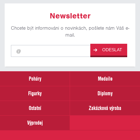
Newsletter
Chcete být informováni o novinkách, pošlete nám Váš e-
mail.
Pro
ODESLAT
odběr
našich
novinek
zadejte
prosím
Poháry
Medaile
Váš
email
Figurky
Diplomy
Ostatní
Zakázková výroba
Výprodej