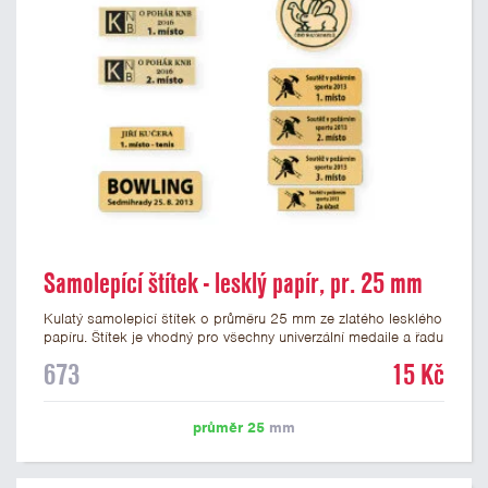
Samolepící štítek - lesklý papír, pr. 25 mm
Kulatý samolepicí štítek o průměru 25 mm ze zlatého lesklého
papíru. Štítek je vhodný pro všechny univerzální medaile a řadu
dalších trofejí, které mají prostor pro emblém o průměru 25
673
15 Kč
mm. Na štítek je možné vytisknout logo nebo text dle vašeho
přání. Potisk štítku je zahrnut v ceně. Podklady pro výrobu
štítku je možné přiložit v prvním kroku objednávky.
průměr 25
mm