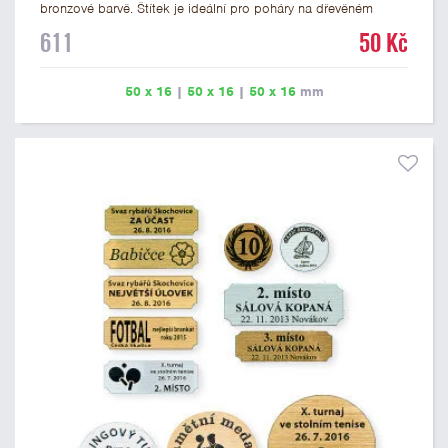
bronzové barvě. Štítek je ideální pro poháry na dřevěném
podstavci a dřevěné plakety. Na štítek je možné vyrýt logo
611
50 Kč
nebo text. U textu doporučujeme maximálně 3 řádky, aby byla
zachována dobrá čitelnost. Rytí je zahrnuto v ceně štítku.
Vlastní logo a případné další podklady pro výrobu štítku je
50 x 16
|
50 x 16
|
50 x 16
mm
možné přiložit v prvním kroku objednávky.