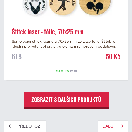
Štítek laser - fólie, 70x25 mm
Samolepicí štítek rozměru 70x25 mm ze zlaté fólie. Štítek je
ideální pro větší poháry a trofeje na mramorovém podstavci.
Na štítek je možné laserem vypálit libovolné logo nebo text. U
618
50 Kč
textu doporučujeme maximálně 3 řádky, aby byla zachována
dobrá čitelnost. Vypálení laserem je v ceně štítku. Vlastní logo
a případné další podklady pro výrobu štítku je možné přiložit v
70 x 25
mm
prvním kroku objednávky.
ZOBRAZIT 3 DALŠÍCH PRODUKTŮ
PŘEDCHOZÍ
DALŠÍ