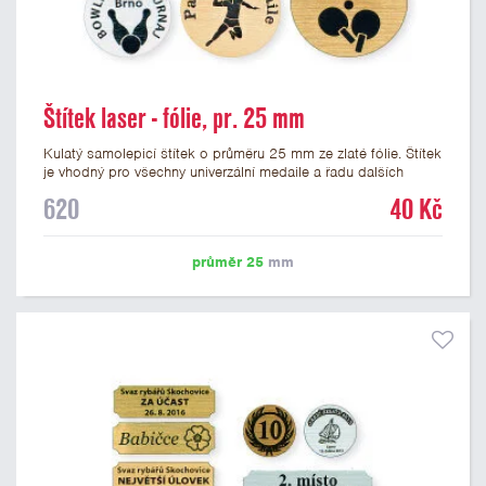
Štítek laser - fólie, pr. 25 mm
Kulatý samolepicí štítek o průměru 25 mm ze zlaté fólie. Štítek
je vhodný pro všechny univerzální medaile a řadu dalších
trofejí, které mají prostor pro emblém o průměru 25 mm. Na
620
40 Kč
štítek je možné laserem vypálit logo nebo text dle vašeho
přání. Vypálení laserem je v ceně štítku. Podklady pro výrobu
štítku je možné přiložit v prvním kroku objednávky.
průměr 25
mm