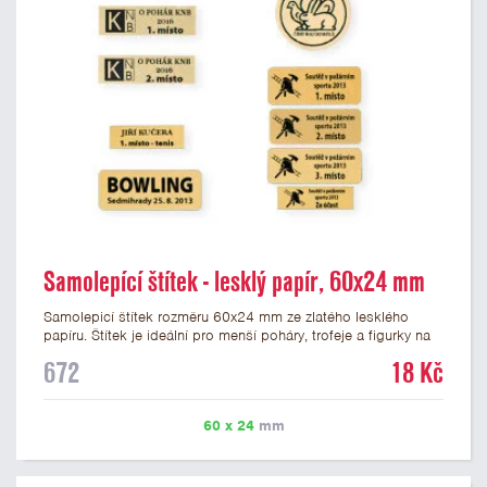
Samolepící štítek - lesklý papír, 60x24 mm
Samolepicí štítek rozměru 60x24 mm ze zlatého lesklého
papíru. Štítek je ideální pro menší poháry, trofeje a figurky na
mramorovém podstavci. Na štítek je možné vytisknout
672
18 Kč
libovolné logo nebo text. Potisk štítku je zahrnut v ceně. U
textu doporučujeme maximálně 3 řádky, aby byla zachována
dobrá čitelnost. Vlastní logo a případné další podklady pro
60 x 24
mm
výrobu štítku je možné přiložit v prvním kroku objednávky.