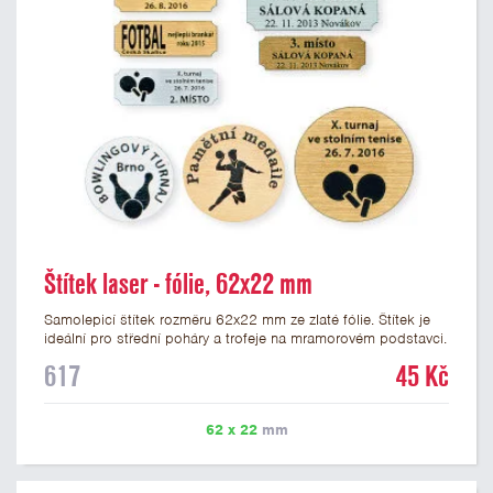
Štítek laser - fólie, 62x22 mm
Samolepicí štítek rozměru 62x22 mm ze zlaté fólie. Štítek je
ideální pro střední poháry a trofeje na mramorovém podstavci.
Na štítek je možné laserem vypálit libovolné logo nebo text. U
617
45 Kč
textu doporučujeme maximálně 3 řádky, aby byla zachována
dobrá čitelnost. Vypálení laserem je v ceně štítku. Vlastní logo
a případné další podklady pro výrobu štítku je možné přiložit v
62 x 22
mm
prvním kroku objednávky.