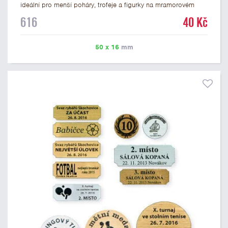
ideální pro menší poháry, trofeje a figurky na mramorovém
podstavci. Na štítek je možné laserem vypálit libovolné logo
616
40 Kč
nebo text. U textu doporučujeme maximálně 3 řádky, aby byla
zachována dobrá čitelnost. Vypálení laserem je v ceně štítku.
Vlastní logo a případné další podklady pro výrobu štítku je
50 x 16
mm
možné přiložit v prvním kroku objednávky.