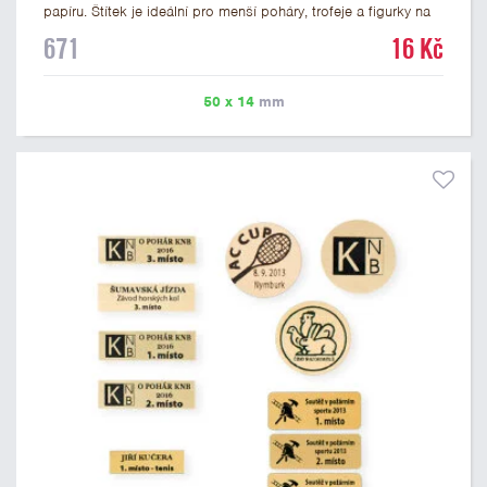
papíru. Štítek je ideální pro menší poháry, trofeje a figurky na
mramorovém podstavci. Na štítek je možné vytisknout
671
16 Kč
libovolné logo nebo text. U textu doporučujeme maximálně 3
řádky, aby byla zachována dobrá čitelnost. Vlastní logo a
případné další podklady pro výrobu štítku je možné přiložit v
50 x 14
mm
prvním kroku objednávky.