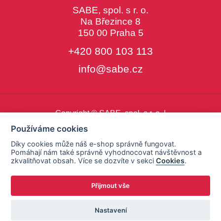
SABE, spol. s r. o.
Na Březince 8
150 00 Praha 5
+420 800 103 113
info@sabe.cz
Copyright © SABE, spol. s r. o. |
o cookies
|
nastavení cookies
Používáme cookies
Díky cookies může náš e-shop správně fungovat.
Pomáhají nám také správně vyhodnocovat návštěvnost a
zkvalitňovat obsah. Více se dozvíte v sekci
Cookies
.
Přijmout vše
Nastavení