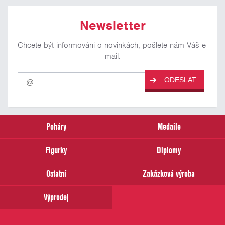
Newsletter
Chcete být informováni o novinkách, pošlete nám Váš e-
mail.
Pro
ODESLAT
odběr
našich
novinek
zadejte
prosím
Poháry
Medaile
Váš
email
Figurky
Diplomy
Ostatní
Zakázková výroba
Výprodej