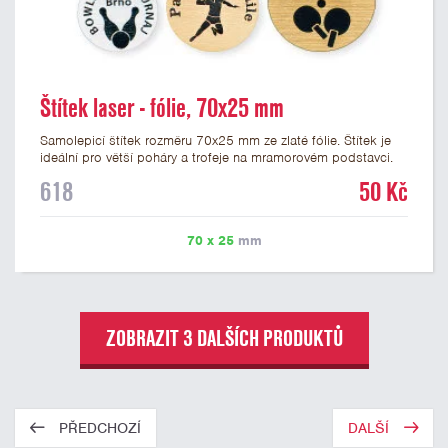
Štítek laser - fólie, 70x25 mm
Samolepicí štítek rozměru 70x25 mm ze zlaté fólie. Štítek je
ideální pro větší poháry a trofeje na mramorovém podstavci.
Na štítek je možné laserem vypálit libovolné logo nebo text. U
618
50 Kč
textu doporučujeme maximálně 3 řádky, aby byla zachována
dobrá čitelnost. Vypálení laserem je v ceně štítku. Vlastní logo
a případné další podklady pro výrobu štítku je možné přiložit v
70 x 25
mm
prvním kroku objednávky.
ZOBRAZIT 3 DALŠÍCH PRODUKTŮ
PŘEDCHOZÍ
DALŠÍ