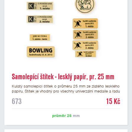
Samolepící štítek - lesklý papír, pr. 25 mm
Kulatý samolepicí štítek o průměru 25 mm ze zlatého lesklého
papíru. Štítek je vhodný pro všechny univerzální medaile a řadu
dalších trofejí, které mají prostor pro emblém o průměru 25
673
15 Kč
mm. Na štítek je možné vytisknout logo nebo text dle vašeho
přání. Potisk štítku je zahrnut v ceně. Podklady pro výrobu
štítku je možné přiložit v prvním kroku objednávky.
průměr 25
mm