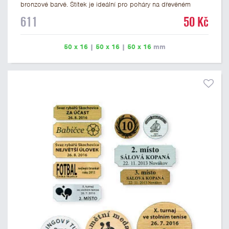
bronzové barvě. Štítek je ideální pro poháry na dřevěném
podstavci a dřevěné plakety. Na štítek je možné vyrýt logo
611
50 Kč
nebo text. U textu doporučujeme maximálně 3 řádky, aby byla
zachována dobrá čitelnost. Rytí je zahrnuto v ceně štítku.
Vlastní logo a případné další podklady pro výrobu štítku je
50 x 16
|
50 x 16
|
50 x 16
mm
možné přiložit v prvním kroku objednávky.