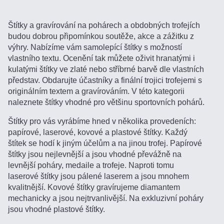
Štítky a gravírování na pohárech a obdobných trofejích
budou dobrou připomínkou soutěže, akce a zážitku z
výhry. Nabízíme vám samolepící štítky s možností
vlastního textu. Ocenění tak můžete oživit hranatými i
kulatými štítky ve zlaté nebo stříbrné barvě dle vlastních
představ. Obdarujte účastníky a finální trojici trofejemi s
originálním textem a gravírováním. V této kategorii
naleznete štítky vhodné pro většinu sportovních pohárů.
Štítky pro vás vyrábíme hned v několika provedeních:
papírové, laserové, kovové a plastové štítky. Každý
štítek se hodí k jiným účelům a na jinou trofej. Papírové
štítky jsou nejlevnější a jsou vhodné převážně na
levnější poháry, medaile a trofeje. Naproti tomu
laserové štítky jsou pálené laserem a jsou mnohem
kvalitnější. Kovové štítky gravírujeme diamantem
mechanicky a jsou nejtrvanlivější. Na exkluzivní poháry
jsou vhodné plastové štítky.