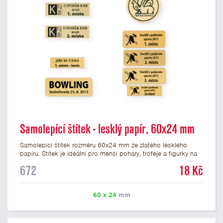
Samolepící štítek - lesklý papír, 60x24 mm
Samolepicí štítek rozměru 60x24 mm ze zlatého lesklého
papíru. Štítek je ideální pro menší poháry, trofeje a figurky na
mramorovém podstavci. Na štítek je možné vytisknout
672
18 Kč
libovolné logo nebo text. Potisk štítku je zahrnut v ceně. U
textu doporučujeme maximálně 3 řádky, aby byla zachována
dobrá čitelnost. Vlastní logo a případné další podklady pro
60 x 24
mm
výrobu štítku je možné přiložit v prvním kroku objednávky.