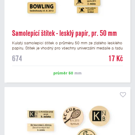
Samolepící štítek - lesklý papír, pr. 50 mm
Kulatý samolepicí štítek o průměru 50 mm ze zlatého lesklého
papíru. Štítek je vhodný pro všechny univerzální medaile a řadu
dalších trofejí, které mají prostor pro emblém o průměru 50
674
17 Kč
mm. Na štítek je možné vytisknout logo nebo text dle vašeho
přání. Cena štítku je včetně potisku. Podklady pro výrobu
štítku je možné přiložit v prvním kroku objednávky.
průměr 50
mm