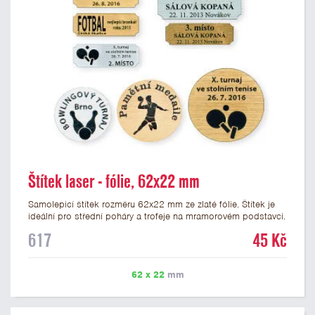
Štítek laser - fólie, 62x22 mm
Samolepicí štítek rozměru 62x22 mm ze zlaté fólie. Štítek je
ideální pro střední poháry a trofeje na mramorovém podstavci.
Na štítek je možné laserem vypálit libovolné logo nebo text. U
617
45 Kč
textu doporučujeme maximálně 3 řádky, aby byla zachována
dobrá čitelnost. Vypálení laserem je v ceně štítku. Vlastní logo
a případné další podklady pro výrobu štítku je možné přiložit v
62 x 22
mm
prvním kroku objednávky.