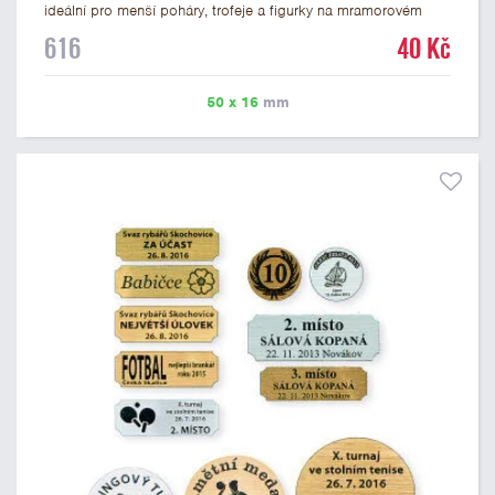
ideální pro menší poháry, trofeje a figurky na mramorovém
podstavci. Na štítek je možné laserem vypálit libovolné logo
616
40 Kč
nebo text. U textu doporučujeme maximálně 3 řádky, aby byla
zachována dobrá čitelnost. Vypálení laserem je v ceně štítku.
Vlastní logo a případné další podklady pro výrobu štítku je
50 x 16
mm
možné přiložit v prvním kroku objednávky.