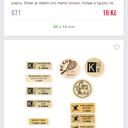
papíru. Štítek je ideální pro menší poháry, trofeje a figurky na
mramorovém podstavci. Na štítek je možné vytisknout
671
16 Kč
libovolné logo nebo text. U textu doporučujeme maximálně 3
řádky, aby byla zachována dobrá čitelnost. Vlastní logo a
případné další podklady pro výrobu štítku je možné přiložit v
50 x 14
mm
prvním kroku objednávky.