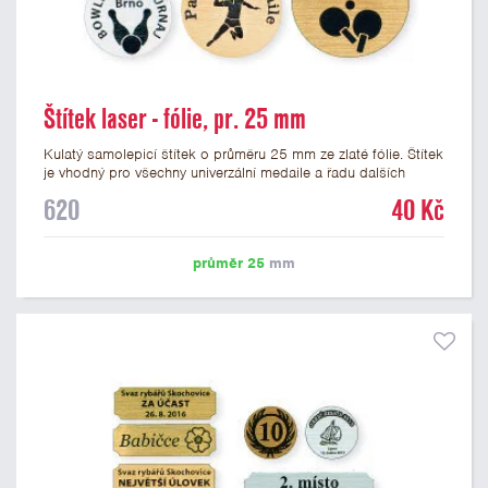
Štítek laser - fólie, pr. 25 mm
Kulatý samolepicí štítek o průměru 25 mm ze zlaté fólie. Štítek
je vhodný pro všechny univerzální medaile a řadu dalších
trofejí, které mají prostor pro emblém o průměru 25 mm. Na
620
40 Kč
štítek je možné laserem vypálit logo nebo text dle vašeho
přání. Vypálení laserem je v ceně štítku. Podklady pro výrobu
štítku je možné přiložit v prvním kroku objednávky.
průměr 25
mm