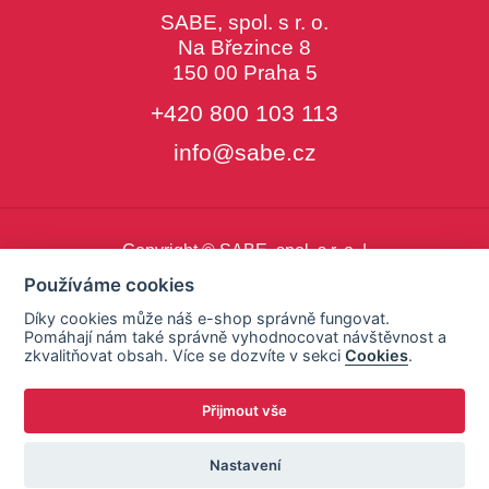
SABE, spol. s r. o.
Na Březince 8
150 00 Praha 5
+420 800 103 113
info@sabe.cz
Copyright © SABE, spol. s r. o. |
o cookies
|
nastavení cookies
Používáme cookies
Díky cookies může náš e-shop správně fungovat.
Pomáhají nám také správně vyhodnocovat návštěvnost a
zkvalitňovat obsah. Více se dozvíte v sekci
Cookies
.
Přijmout vše
Nastavení