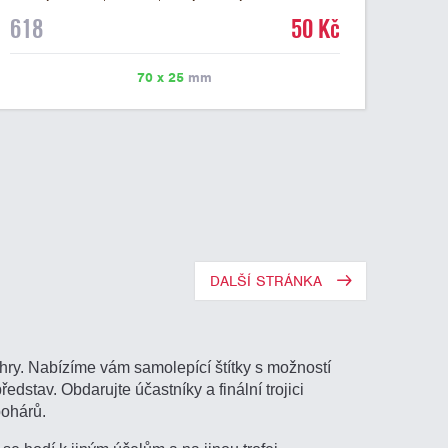
mramorovém podstavci. Na štítek je možné laserem
618
50 Kč
vypálit libovolné logo nebo text. U textu doporučujeme
maximálně 3 řádky, aby byla zachována dobrá čitelnost.
Vypálení laserem je v ceně štítku. Vlastní logo a
70 x 25
mm
případné další podklady pro výrobu štítku je možné
přiložit v prvním kroku objednávky.
DALŠÍ STRÁNKA
hry. Nabízíme vám samolepící štítky s možností
ředstav. Obdarujte účastníky a finální trojici
pohárů.