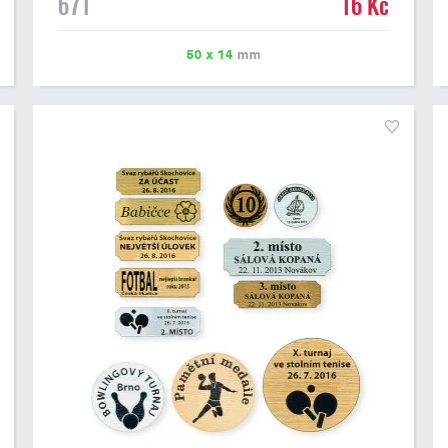
671
16 Kč
možné vytisknout libovolné logo nebo text. U textu
doporučujeme maximálně 3 řádky, aby byla zachována
dobrá čitelnost. Vlastní logo a případné další podklady
50 x 14
mm
pro výrobu štítku je možné přiložit v prvním kroku
objednávky.