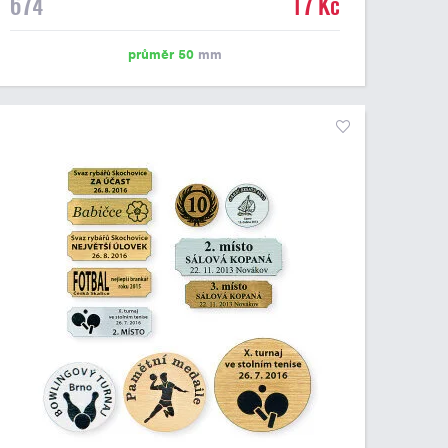
674
17 Kč
emblém o průměru 50 mm. Na štítek je možné
vytisknout logo nebo text dle vašeho přání. Cena štítku
je včetně potisku. Podklady pro výrobu štítku je možné
průměr 50
mm
přiložit v prvním kroku objednávky.