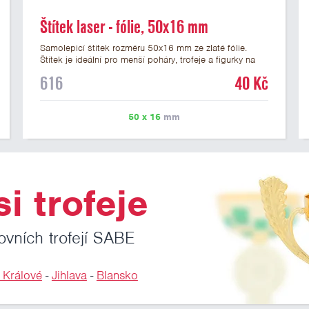
Štítek laser - fólie, 50x16 mm
Samolepicí štítek rozměru 50x16 mm ze zlaté fólie.
Štítek je ideální pro menší poháry, trofeje a figurky na
mramorovém podstavci. Na štítek je možné laserem
616
40 Kč
vypálit libovolné logo nebo text. U textu doporučujeme
maximálně 3 řádky, aby byla zachována dobrá čitelnost.
Vypálení laserem je v ceně štítku. Vlastní logo a
50 x 16
mm
případné další podklady pro výrobu štítku je možné
přiložit v prvním kroku objednávky.
i trofeje
ovních trofejí SABE
 Králové
-
Jihlava
-
Blansko