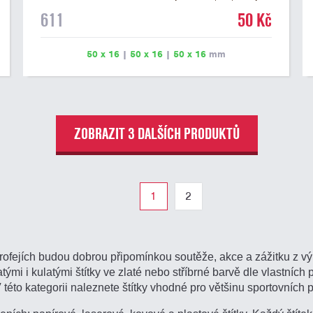
na dřevěném podstavci a dřevěné plakety. Na štítek je
611
50 Kč
možné vyrýt logo nebo text. U textu doporučujeme
maximálně 3 řádky, aby byla zachována dobrá čitelnost.
Rytí je zahrnuto v ceně štítku. Vlastní logo a případné
50 x 16
|
50 x 16
|
50 x 16
mm
další podklady pro výrobu štítku je možné přiložit v
prvním kroku objednávky.
ZOBRAZIT 3 DALŠÍCH PRODUKTŮ
1
2
rofejích budou dobrou připomínkou soutěže, akce a zážitku z vý
ými i kulatými štítky ve zlaté nebo stříbrné barvě dle vlastních p
V této kategorii naleznete štítky vhodné pro většinu sportovních 