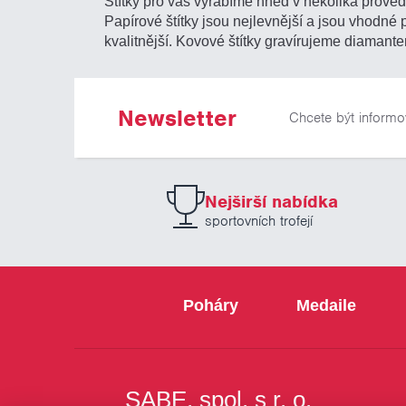
Štítky pro vás vyrábíme hned v několika provede
Papírové štítky jsou nejlevnější a jsou vhodné
kvalitnější. Kovové štítky gravírujeme diamante
Newsletter
Chcete být informo
Nejširší nabídka
sportovních trofejí
Poháry
Medaile
SABE, spol. s r. o.