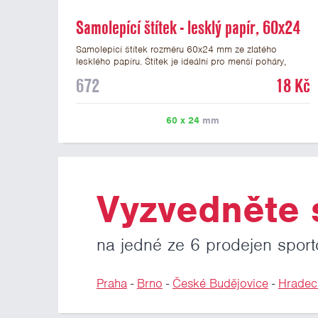
Samolepící štítek - lesklý papír, 60x24
mm
Samolepicí štítek rozměru 60x24 mm ze zlatého
lesklého papíru. Štítek je ideální pro menší poháry,
trofeje a figurky na mramorovém podstavci. Na štítek je
672
18 Kč
možné vytisknout libovolné logo nebo text. Potisk štítku
je zahrnut v ceně. U textu doporučujeme maximálně 3
řádky, aby byla zachována dobrá čitelnost. Vlastní logo
60 x 24
mm
a případné další podklady pro výrobu štítku je možné
přiložit v prvním kroku objednávky.
Vyzvedněte s
na jedné ze 6 prodejen sport
Praha
-
Brno
-
České Budějovice
-
Hradec