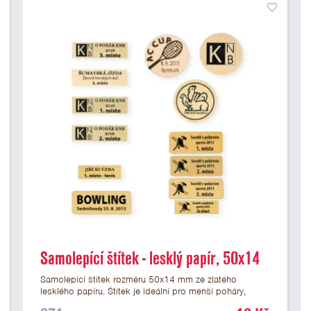
Samolepící štítek - lesklý papír, 50x14
mm
Samolepicí štítek rozměru 50x14 mm ze zlatého
lesklého papíru. Štítek je ideální pro menší poháry,
trofeje a figurky na mramorovém podstavci. Na štítek je