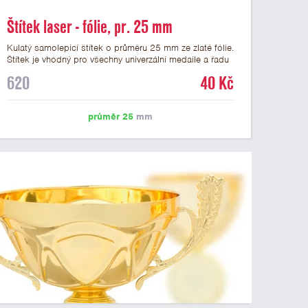
Štítek laser - fólie, pr. 25 mm
Kulatý samolepicí štítek o průměru 25 mm ze zlaté fólie.
Štítek je vhodný pro všechny univerzální medaile a řadu
dalších trofejí, které mají prostor pro emblém o průměru
620
40 Kč
25 mm. Na štítek je možné laserem vypálit logo nebo
text dle vašeho přání. Vypálení laserem je v ceně štítku.
Podklady pro výrobu štítku je možné přiložit v prvním
průměr 25
mm
kroku objednávky.