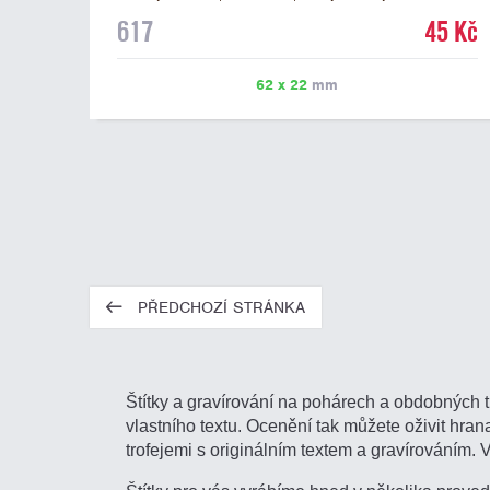
mramorovém podstavci. Na štítek je možné laserem
617
45 Kč
vypálit libovolné logo nebo text. U textu doporučujeme
maximálně 3 řádky, aby byla zachována dobrá čitelnost.
Vypálení laserem je v ceně štítku. Vlastní logo a
62 x 22
mm
případné další podklady pro výrobu štítku je možné
přiložit v prvním kroku objednávky.
PŘEDCHOZÍ STRÁNKA
Štítky a gravírování na pohárech a obdobných t
vlastního textu. Ocenění tak můžete oživit hranat
trofejemi s originálním textem a gravírováním. 