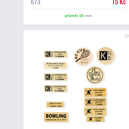
673
15 Kč
emblém o průměru 25 mm. Na štítek je možné
vytisknout logo nebo text dle vašeho přání. Potisk štítku
je zahrnut v ceně. Podklady pro výrobu štítku je možné
průměr 25
mm
přiložit v prvním kroku objednávky.