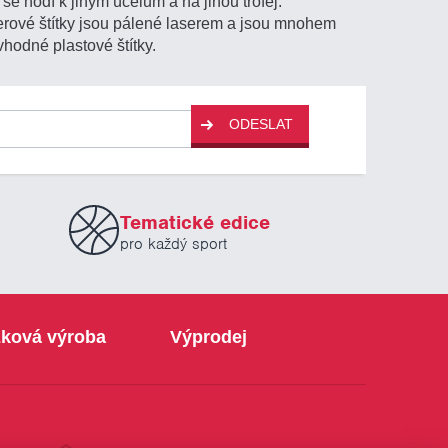
se hodí k jiným účelům a na jinou trofej.
aserové štítky jsou pálené laserem a jsou mnohem
vhodné plastové štítky.
ODESLAT
Tematické edice
pro každý sport
ková výroba
Výprodej