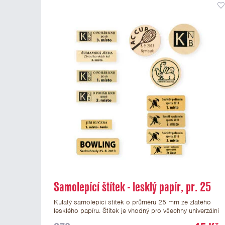
Samolepící štítek - lesklý papír, pr. 25
mm
Kulatý samolepicí štítek o průměru 25 mm ze zlatého
lesklého papíru. Štítek je vhodný pro všechny univerzální
medaile a řadu dalších trofejí, které mají prostor pro