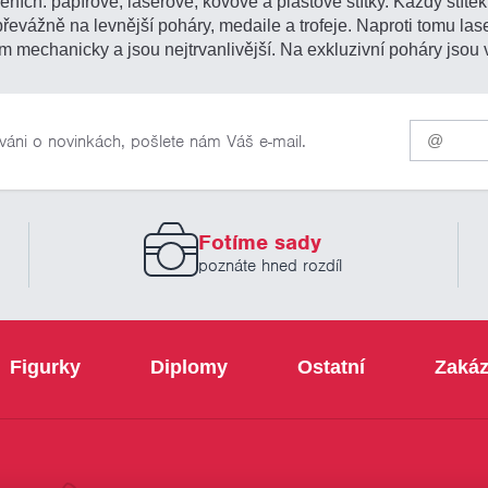
ních: papírové, laserové, kovové a plastové štítky. Každý štítek 
 převážně na levnější poháry, medaile a trofeje. Naproti tomu l
m mechanicky a jsou nejtrvanlivější. Na exkluzivní poháry jsou 
Pro
váni o novinkách, pošlete nám Váš e-mail.
odběr
našich
novinek
zadejte
prosím
Fotíme sady
Váš
email
poznáte hned rozdíl
Figurky
Diplomy
Ostatní
Zakáz