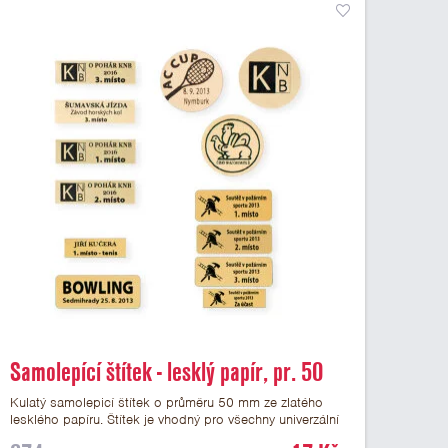
Samolepící štítek - lesklý papír, pr. 50
mm
Kulatý samolepicí štítek o průměru 50 mm ze zlatého
lesklého papíru. Štítek je vhodný pro všechny univerzální
medaile a řadu dalších trofejí, které mají prostor pro