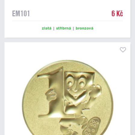
EM101
6 Kč
zlatá
|
stříbrná
|
bronzová