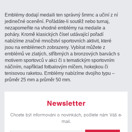
Emblémy dodají medaili ten správný šmrnc a učiní z ní
jedinečné ocenění. Pořádáte-li soutěž nebo turnaj,
nezapomeňte na vhodné emblémy na medaile a
poháry. Kromě klasických čísel udávající pořadí
nabízíme značné množství sportovních aktivit, které
jsou na emblémech zobrazeny. Vybírat můžete z
emblémů ve zlatých, stříbrných a bronzových barvách s
motivem sportovců v akci či s tematickým sportovním
náčiním, například fotbalovým míčem, hokejkou či
tenisovou raketou. Emblémy nabízíme dvojího typu –
průměr 25 mm a průměr 50 mm.
Newsletter
Chcete být informováni o novinkách, pošlete nám Váš e-
mail.