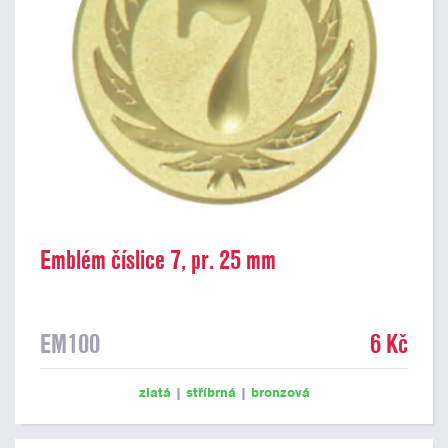
Emblém číslice 7, pr. 25 mm
EM100
6 Kč
zlatá
|
stříbrná
|
bronzová