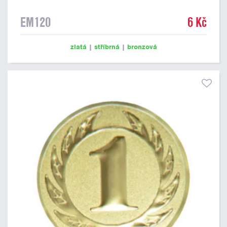
EM120
6 Kč
zlatá
|
stříbrná
|
bronzová