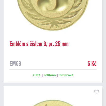
Emblém s číslem 3, pr. 25 mm
EM63
6 Kč
zlatá
|
stříbrná
|
bronzová