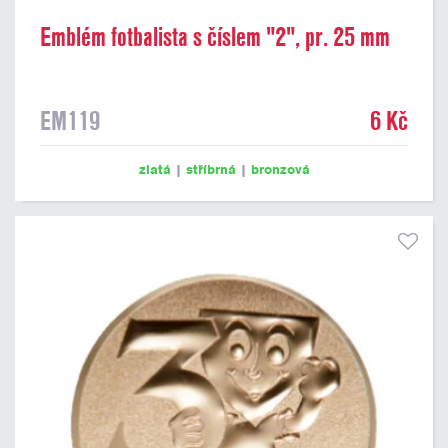
Emblém fotbalista s číslem "2", pr. 25 mm
EM119
6 Kč
zlatá
|
stříbrná
|
bronzová