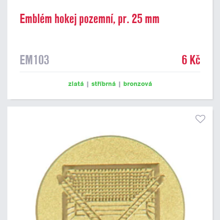
Emblém hokej pozemní, pr. 25 mm
EM103
6 Kč
zlatá
|
stříbrná
|
bronzová