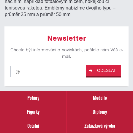
náčiním, například fotbalovým míčem, hokejkou či
tenisovou raketou. Emblémy nabízíme dvojího typu –
průměr 25 mm a průměr 50 mm.
Newsletter
Chcete být informováni o novinkách, pošlete nám Váš e-
mail.
Pro
ODESLAT
odběr
našich
novinek
zadejte
prosím
Poháry
Medaile
Váš
email
Figurky
Diplomy
Ostatní
Zakázková výroba