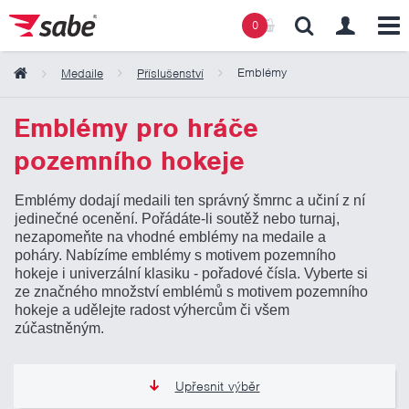
0
Emblémy
Medaile
Příslušenství
Obsah košíku
Emblémy pro hráče
pozemního hokeje
Košík zeje prázdnotou
Emblémy dodají medaili ten správný šmrnc a učiní z ní
jedinečné ocenění. Pořádáte-li soutěž nebo turnaj,
nezapomeňte na vhodné emblémy na medaile a
poháry. Nabízíme emblémy s motivem pozemního
hokeje i univerzální klasiku - pořadové čísla. Vyberte si
ze značného množství emblémů s motivem pozemního
hokeje a udělejte radost výhercům či všem
zúčastněným.
Upřesnit výběr