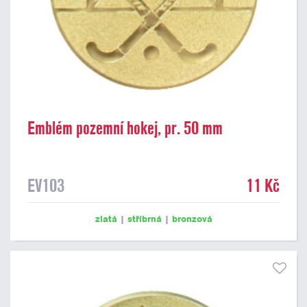
Emblém pozemní hokej, pr. 50 mm
EV103
11 Kč
zlatá
|
stříbrná
|
bronzová