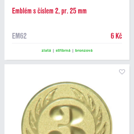
Emblém s číslem 2, pr. 25 mm
EM62
6 Kč
zlatá
|
stříbrná
|
bronzová