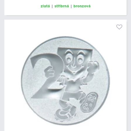
zlatá
|
stříbrná
|
bronzová