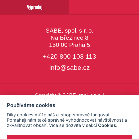
Výprodej
SABE, spol. s r. o.
Na Březince 8
150 00 Praha 5
+420 800 103 113
info@sabe.cz
Copyright © SABE, spol. s r. o. |
o cookies
|
nastavení cookies
Používáme cookies
Díky cookies může náš e-shop správně fungovat.
Pomáhají nám také správně vyhodnocovat návštěvnost a
zkvalitňovat obsah. Více se dozvíte v sekci
Cookies
.