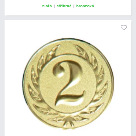
zlatá
|
stříbrná
|
bronzová