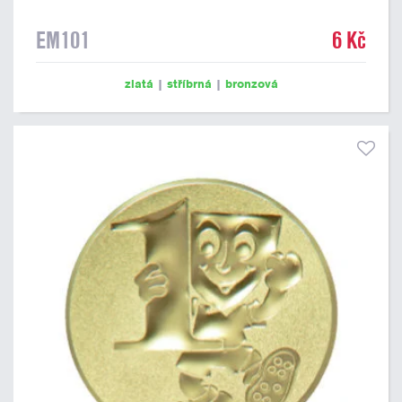
EM101
6 Kč
zlatá
|
stříbrná
|
bronzová