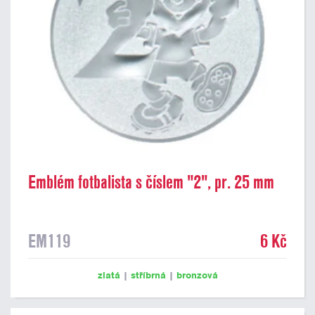
Emblém fotbalista s číslem "2", pr. 25 mm
EM119
6 Kč
zlatá
|
stříbrná
|
bronzová