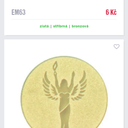
EM63
6 Kč
zlatá
|
stříbrná
|
bronzová