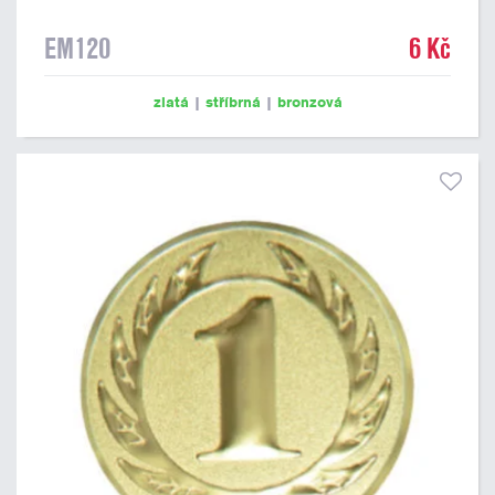
EM120
6 Kč
zlatá
|
stříbrná
|
bronzová