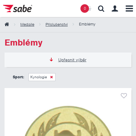
0
Emblémy
Medaile
Příslušenství
Obsah košíku
Emblémy
Košík zeje prázdnotou
Upřesnit výběr
6 Kč
11 Kč
Sport:
Kynologie
Pouze skladem