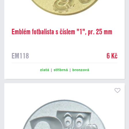
Emblém fotbalista s číslem "1", pr. 25 mm
EM118
6 Kč
zlatá
|
stříbrná
|
bronzová