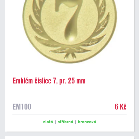
Emblém číslice 7, pr. 25 mm
EM100
6 Kč
zlatá
|
stříbrná
|
bronzová