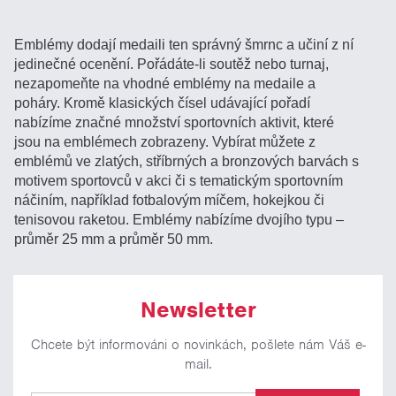
Emblémy dodají medaili ten správný šmrnc a učiní z ní
jedinečné ocenění. Pořádáte-li soutěž nebo turnaj,
nezapomeňte na vhodné emblémy na medaile a
poháry. Kromě klasických čísel udávající pořadí
nabízíme značné množství sportovních aktivit, které
jsou na emblémech zobrazeny. Vybírat můžete z
emblémů ve zlatých, stříbrných a bronzových barvách s
motivem sportovců v akci či s tematickým sportovním
náčiním, například fotbalovým míčem, hokejkou či
tenisovou raketou. Emblémy nabízíme dvojího typu –
průměr 25 mm a průměr 50 mm.
Newsletter
Chcete být informováni o novinkách, pošlete nám Váš e-
mail.