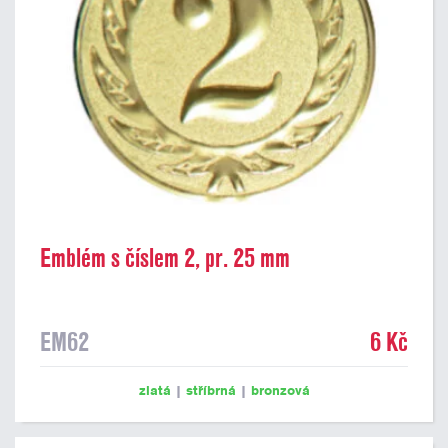
Emblém s číslem 2, pr. 25 mm
EM62
6 Kč
zlatá
|
stříbrná
|
bronzová