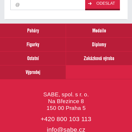
Pro
ODESLAT
odběr
našich
novinek
zadejte
prosím
Poháry
Medaile
Váš
email
Figurky
Diplomy
Ostatní
Zakázková výroba
Výprodej
SABE, spol. s r. o.
Na Březince 8
150 00 Praha 5
+420 800 103 113
info@sabe.cz