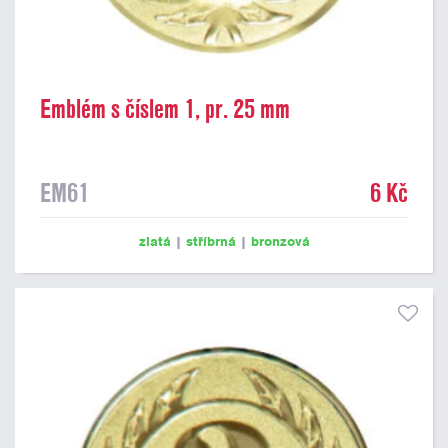
Emblém s číslem 1, pr. 25 mm
EM61
6 Kč
zlatá
|
stříbrná
|
bronzová