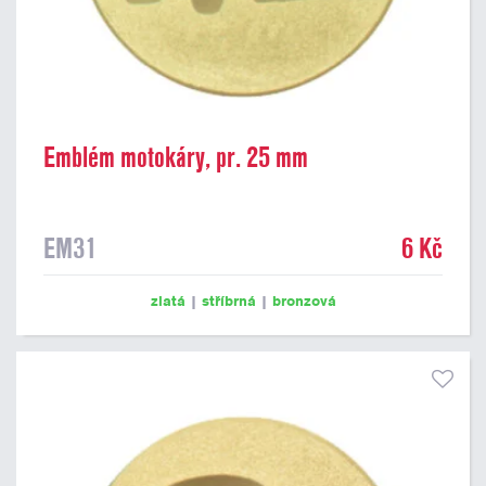
Emblém motokáry, pr. 25 mm
EM31
6 Kč
zlatá
|
stříbrná
|
bronzová