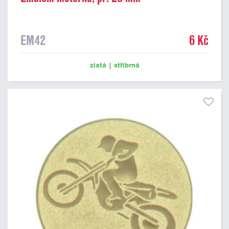
EM42
6 Kč
zlatá
|
stříbrná