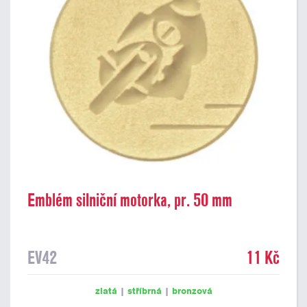
Emblém silniční motorka, pr. 50 mm
EV42
11 Kč
zlatá
|
stříbrná
|
bronzová