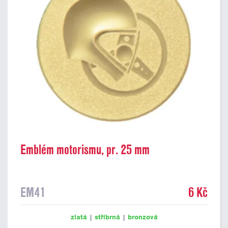
Emblém motorismu, pr. 25 mm
EM41
6 Kč
zlatá
|
stříbrná
|
bronzová