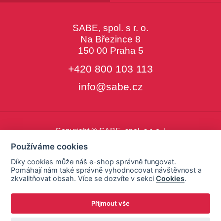
SABE, spol. s r. o.
Na Březince 8
150 00 Praha 5
+420 800 103 113
info@sabe.cz
Copyright © SABE, spol. s r. o. |
o cookies
|
nastavení cookies
Používáme cookies
Díky cookies může náš e-shop správně fungovat.
Pomáhají nám také správně vyhodnocovat návštěvnost a
zkvalitňovat obsah. Více se dozvíte v sekci
Cookies
.
Přijmout vše