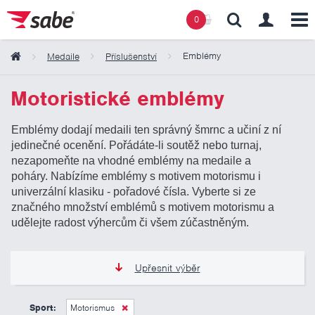
0
Emblémy
Medaile
Příslušenství
Obsah košíku
Motoristické emblémy
Košík zeje prázdnotou
Emblémy dodají medaili ten správný šmrnc a učiní z ní
jedinečné ocenění. Pořádáte-li soutěž nebo turnaj,
nezapomeňte na vhodné emblémy na medaile a
poháry. Nabízíme emblémy s motivem motorismu i
univerzální klasiku - pořadové čísla. Vyberte si ze
značného množství emblémů s motivem motorismu a
udělejte radost výhercům či všem zúčastněným.
Upřesnit výběr
6 Kč
11 Kč
Sport:
Motorismus