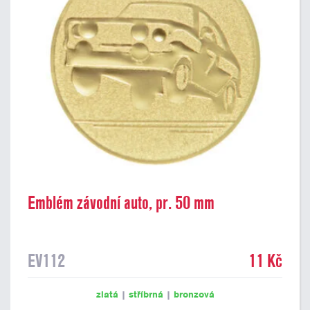
Emblém závodní auto, pr. 50 mm
EV112
11 Kč
zlatá
|
stříbrná
|
bronzová