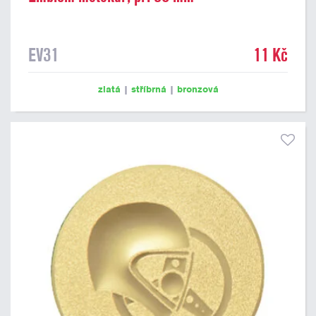
EV31
11 Kč
zlatá
|
stříbrná
|
bronzová