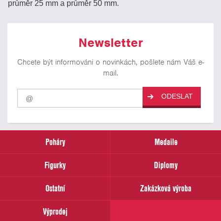
průměr 25 mm a průměr 50 mm.
Newsletter
Chcete být informováni o novinkách, pošlete nám Váš e-
mail.
Pro
ODESLAT
odběr
našich
novinek
zadejte
prosím
Poháry
Medaile
Váš
email
Figurky
Diplomy
Ostatní
Zakázková výroba
Výprodej