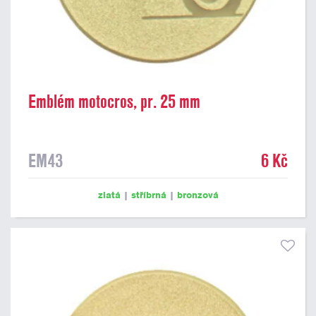
Emblém motocros, pr. 25 mm
EM43
6 Kč
zlatá
|
stříbrná
|
bronzová