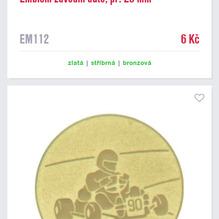
EM112
6 Kč
zlatá
|
stříbrná
|
bronzová