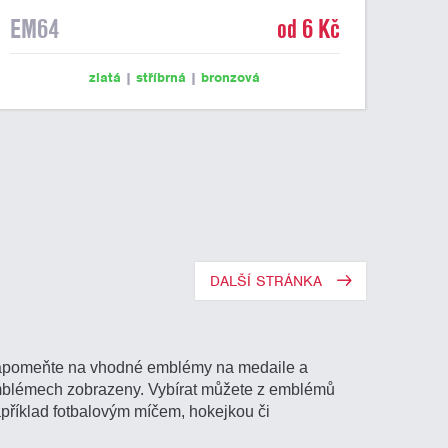
EM64
od 6 Kč
zlatá
|
stříbrná
|
bronzová
DALŠÍ STRÁNKA
nezapomeňte na vhodné emblémy na medaile a
 emblémech zobrazeny. Vybírat můžete z emblémů
apříklad fotbalovým míčem, hokejkou či