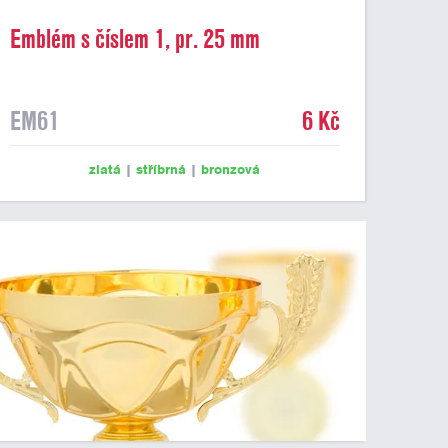
Emblém s číslem 1, pr. 25 mm
EM61
6 Kč
zlatá
|
stříbrná
|
bronzová