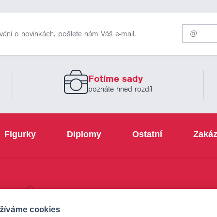
Pro
váni o novinkách, pošlete nám Váš e-mail.
odběr
našich
novinek
zadejte
prosím
Fotíme sady
Váš
email
poznáte hned rozdíl
Figurky
Diplomy
Ostatní
Zakáz
+420 800 103 113
žíváme cookies