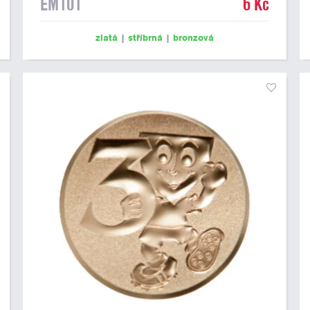
EM101
6 Kč
zlatá
|
stříbrná
|
bronzová