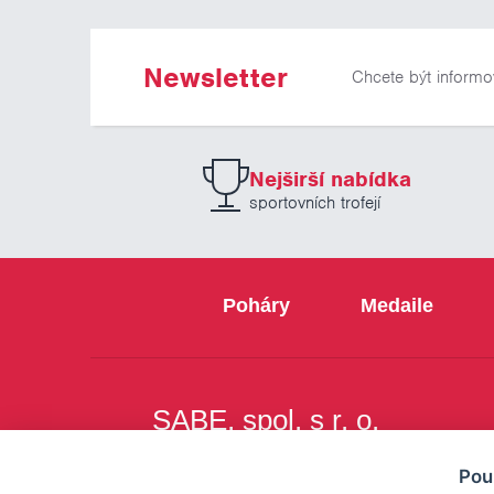
Newsletter
Chcete být informo
Nejširší nabídka
sportovních trofejí
Poháry
Medaile
SABE, spol. s r. o.
Na Březince 8
Pou
150 00 Praha 5