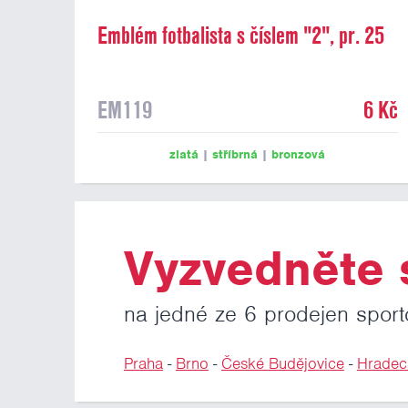
Emblém fotbalista s číslem "2", pr. 25
mm
EM119
6 Kč
zlatá
|
stříbrná
|
bronzová
Vyzvedněte s
na jedné ze 6 prodejen sport
Praha
-
Brno
-
České Budějovice
-
Hradec