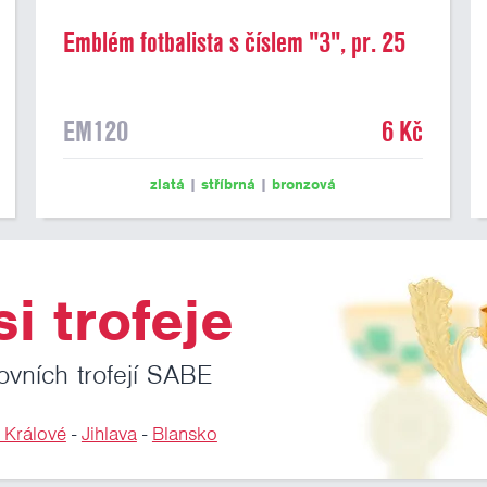
Emblém fotbalista s číslem "3", pr. 25
mm
EM120
6 Kč
zlatá
|
stříbrná
|
bronzová
i trofeje
ovních trofejí SABE
 Králové
-
Jihlava
-
Blansko