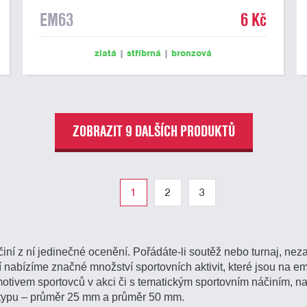
EM63
6 Kč
zlatá
|
stříbrná
|
bronzová
ZOBRAZIT 9 DALŠÍCH PRODUKTŮ
1
2
3
činí z ní jedinečné ocenění. Pořádáte-li soutěž nebo turnaj, 
dí nabízíme značné množství sportovních aktivit, které jsou na
motivem sportovců v akci či s tematickým sportovním náčiním, n
 typu – průměr 25 mm a průměr 50 mm.