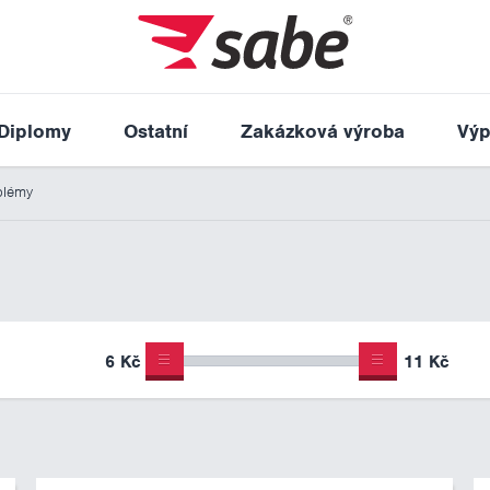
Diplomy
Ostatní
Zakázková výroba
Výp
lémy
6 Kč
11 Kč