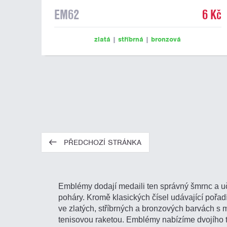
EM62
6 Kč
zlatá
|
stříbrná
|
bronzová
PŘEDCHOZÍ STRÁNKA
Emblémy dodají medaili ten správný šmrnc a u
poháry. Kromě klasických čísel udávající pořa
ve zlatých, stříbrných a bronzových barvách s 
tenisovou raketou. Emblémy nabízíme dvojího