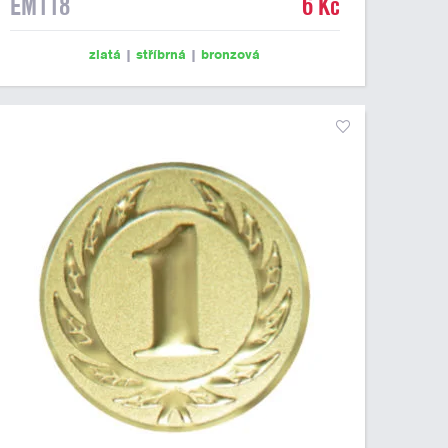
EM118
6 Kč
zlatá
|
stříbrná
|
bronzová