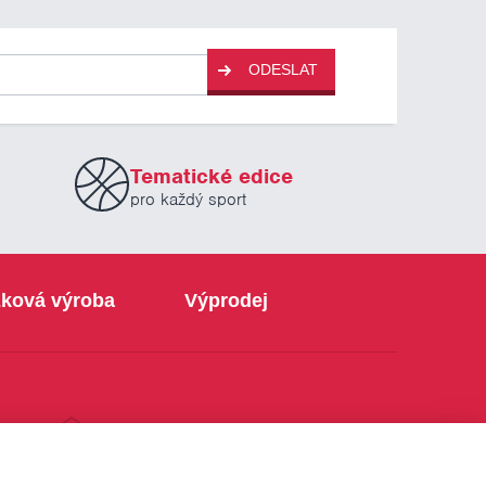
ODESLAT
Tematické edice
pro každý sport
ková výroba
Výprodej
info@sabe.cz