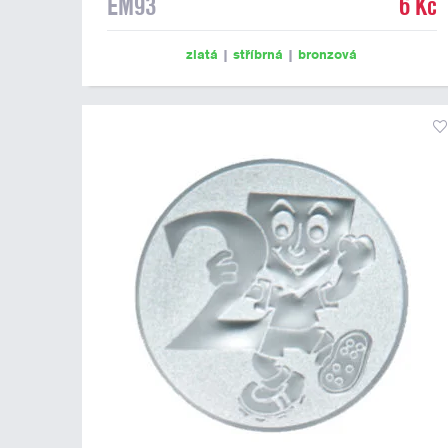
EM93
6 Kč
zlatá
|
stříbrná
|
bronzová