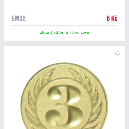
EM62
6 Kč
zlatá
|
stříbrná
|
bronzová