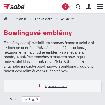
0
Emblémy
Medaile
Příslušenství
Obsah košíku
Bowlingové emblémy
Emblémy dodají medaili ten správný šmrnc a učiní z ní
Košík zeje prázdnotou
jedinečné ocenění. Pořádáte-li soutěž nebo turnaj,
nezapomeňte na vhodné emblémy na medaile a
poháry. Nabízíme emblémy s motivem bowlingu i
univerzální klasiku - pořadové čísla. Vyberte si ze
značného množství bowlingových emblémů a udělejte
radost výhercům či všem zúčastněným.
Upřesnit výběr
6 Kč
11 Kč
Sport:
Bowling