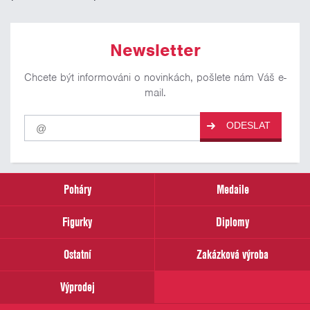
Newsletter
Chcete být informováni o novinkách, pošlete nám Váš e-
mail.
Pro
ODESLAT
odběr
našich
novinek
zadejte
prosím
Poháry
Medaile
Váš
email
Figurky
Diplomy
Ostatní
Zakázková výroba
Výprodej