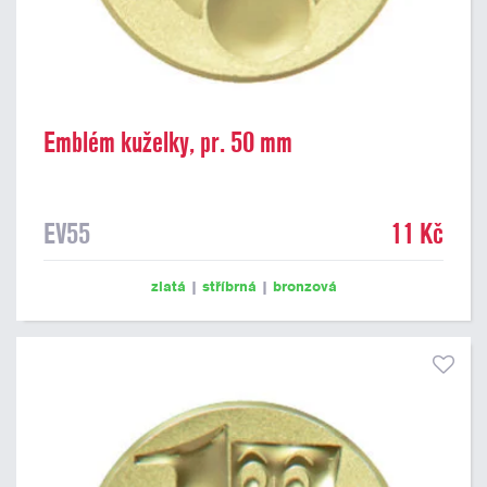
Emblém kuželky, pr. 50 mm
EV55
11 Kč
zlatá
|
stříbrná
|
bronzová