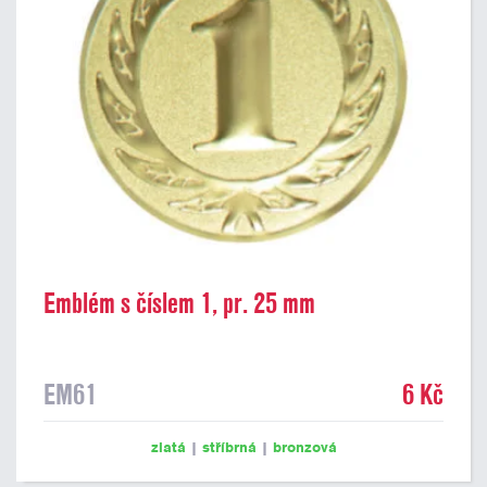
Emblém s číslem 1, pr. 25 mm
EM61
6 Kč
zlatá
|
stříbrná
|
bronzová