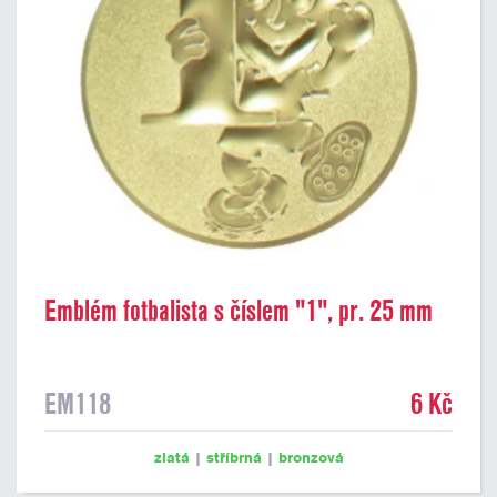
Emblém fotbalista s číslem "1", pr. 25 mm
EM118
6 Kč
zlatá
|
stříbrná
|
bronzová