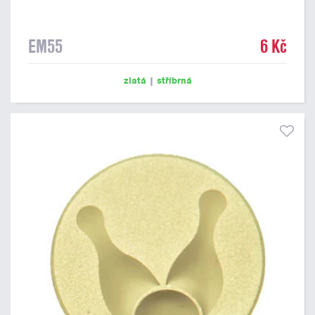
EM55
6 Kč
zlatá
|
stříbrná