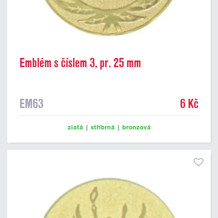
Emblém s číslem 3, pr. 25 mm
EM63
6 Kč
zlatá
|
stříbrná
|
bronzová