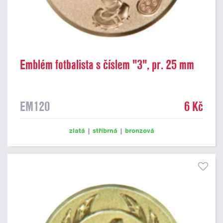
Emblém fotbalista s číslem "3", pr. 25 mm
EM120
6 Kč
zlatá
|
stříbrná
|
bronzová