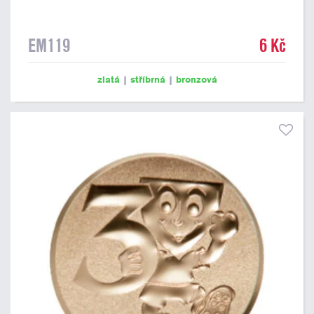
EM119
6 Kč
zlatá
|
stříbrná
|
bronzová