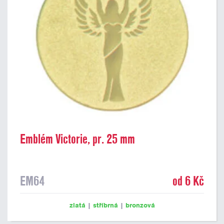
Emblém Victorie, pr. 25 mm
EM64
od 6 Kč
zlatá
|
stříbrná
|
bronzová