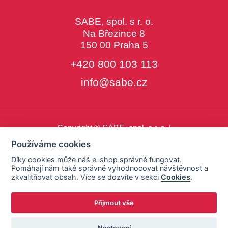
SABE, spol. s r. o.
Na Březince 8
150 00 Praha 5
+420 800 103 113
info@sabe.cz
Copyright © SABE, spol. s r. o. |
o cookies
|
nastavení cookies
Používáme cookies
Díky cookies může náš e-shop správně fungovat.
Pomáhají nám také správně vyhodnocovat návštěvnost a
zkvalitňovat obsah. Více se dozvíte v sekci
Cookies
.
Přijmout vše
Nastavení