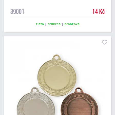
39001
14 Kč
zlatá
|
stříbrná
|
bronzová