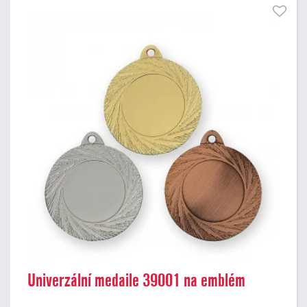
Univerzální medaile 39001 na emblém