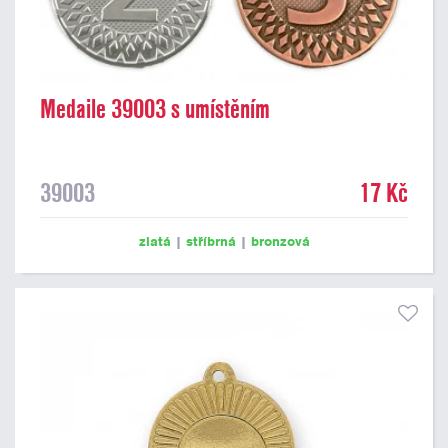
Medaile 39003 s umístěním
39003
17 Kč
zlatá
|
stříbrná
|
bronzová