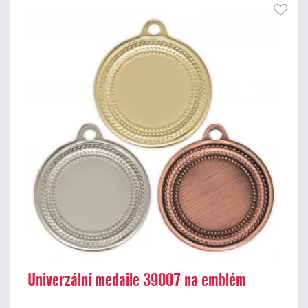
Univerzální medaile 39007 na emblém