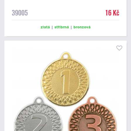
39005
16 Kč
zlatá
|
stříbrná
|
bronzová