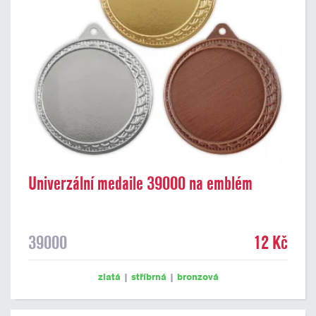
Univerzální medaile 39000 na emblém
39000
12 Kč
zlatá
|
stříbrná
|
bronzová