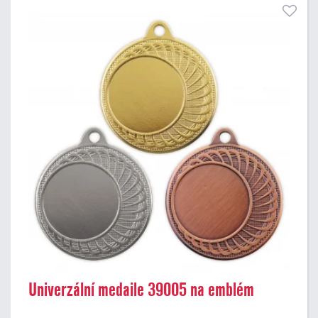
Univerzální medaile 39005 na emblém