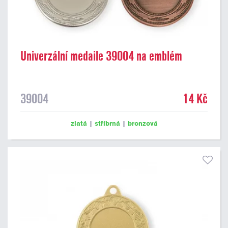
Univerzální medaile 39004 na emblém
39004
14 Kč
zlatá
|
stříbrná
|
bronzová