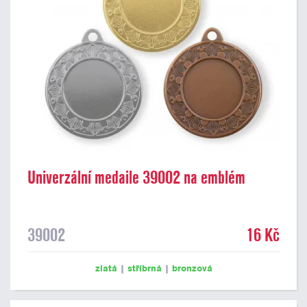
Univerzální medaile 39002 na emblém
39002
16 Kč
zlatá
|
stříbrná
|
bronzová