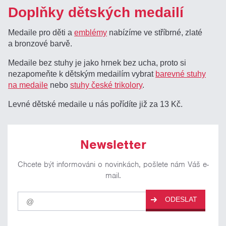
Doplňky dětských medailí
Medaile pro děti a
emblémy
nabízíme ve stříbrné, zlaté
a bronzové barvě.
Medaile bez stuhy je jako hrnek bez ucha, proto si
nezapomeňte k dětským medailím vybrat
barevné stuhy
na medaile
nebo
stuhy české trikolory
.
Levné dětské medaile u nás pořídíte již za 13 Kč.
Newsletter
Chcete být informováni o novinkách, pošlete nám Váš e-
mail.
Pro
ODESLAT
odběr
našich
novinek