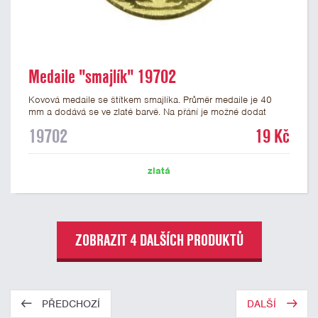
Medaile "smajlík" 19702
Kovová medaile se štítkem smajlíka. Průměr medaile je 40
mm a dodává se ve zlaté barvě. Na přání je možné dodat
medaile stříbrné a bronzové. Na zadní stranu medaile lze
19702
19 Kč
nalepit štítek s potiskem nebo gravírováním vlastního textu
nebo loga. K medailím doporučujeme zakoupit stužky, které
nabízíme v několika barvách včetně české, německé či
zlatá
slovenské trikolory.
ZOBRAZIT 4 DALŠÍCH PRODUKTŮ
PŘEDCHOZÍ
DALŠÍ