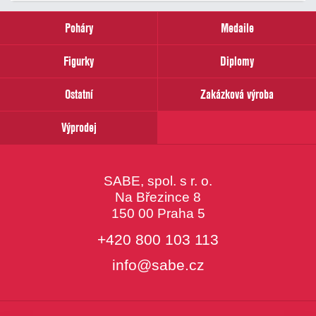
zadejte
prosím
Poháry
Medaile
Váš
email
Figurky
Diplomy
Ostatní
Zakázková výroba
Výprodej
SABE, spol. s r. o.
Na Březince 8
150 00 Praha 5
+420 800 103 113
info@sabe.cz