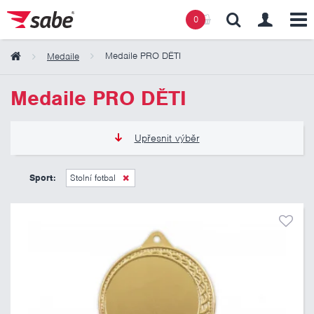
0
Medaile PRO DĚTI
Medaile
Obsah košíku
Medaile PRO DĚTI
Košík zeje prázdnotou
Upřesnit výběr
12 Kč
21 Kč
Sport:
Stolní fotbal
Pouze skladem