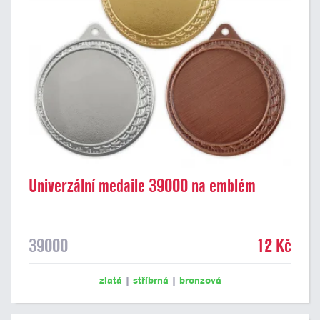
Univerzální medaile 39000 na emblém
39000
12 Kč
zlatá
|
stříbrná
|
bronzová