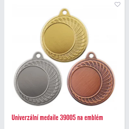
Univerzální medaile 39005 na emblém