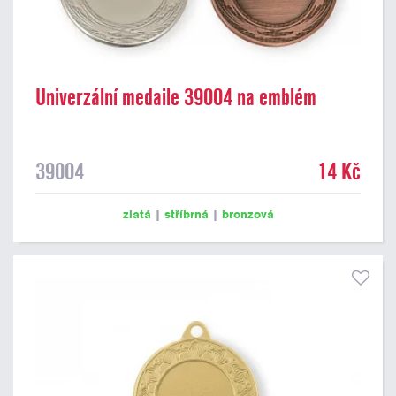
Univerzální medaile 39004 na emblém
39004
14 Kč
zlatá
|
stříbrná
|
bronzová