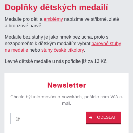
Doplňky dětských medailí
Medaile pro děti a
emblémy
nabízíme ve stříbrné, zlaté
a bronzové barvě.
Medaile bez stuhy je jako hrnek bez ucha, proto si
nezapomeňte k dětským medailím vybrat
barevné stuhy
na medaile
nebo
stuhy české trikolory
.
Levné dětské medaile u nás pořídíte již za 13 Kč.
Newsletter
Chcete být informováni o novinkách, pošlete nám Váš e-
mail.
Pro
ODESLAT
odběr
našich
novinek