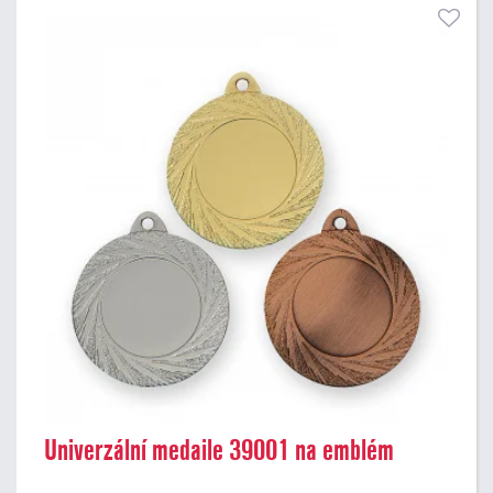
Univerzální medaile 39001 na emblém