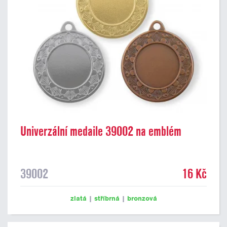
Univerzální medaile 39002 na emblém
39002
16 Kč
zlatá
|
stříbrná
|
bronzová