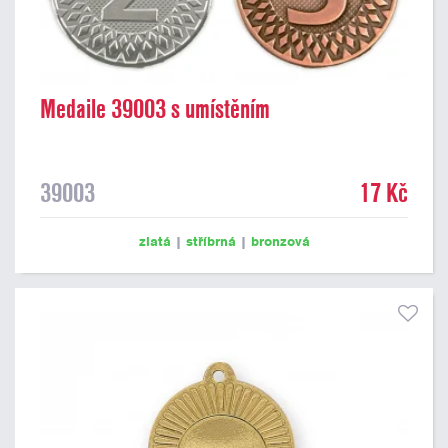
Medaile 39003 s umístěním
39003
17 Kč
zlatá
|
stříbrná
|
bronzová