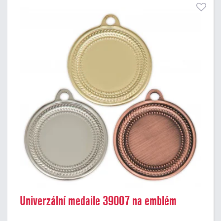
Univerzální medaile 39007 na emblém