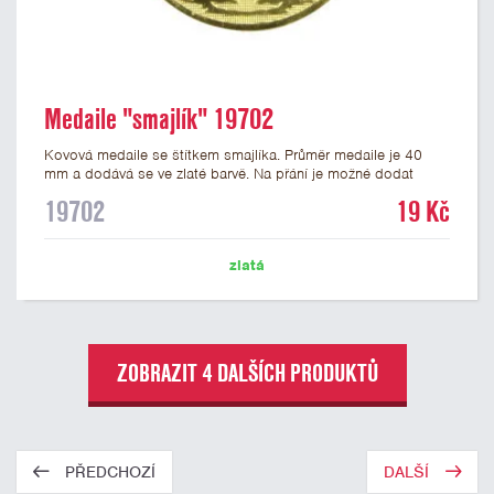
Medaile "smajlík" 19702
Kovová medaile se štítkem smajlíka. Průměr medaile je 40
mm a dodává se ve zlaté barvě. Na přání je možné dodat
medaile stříbrné a bronzové. Na zadní stranu medaile lze
19702
19 Kč
nalepit štítek s potiskem nebo gravírováním vlastního textu
nebo loga. K medailím doporučujeme zakoupit stužky, které
nabízíme v několika barvách včetně české, německé či
zlatá
slovenské trikolory.
ZOBRAZIT 4 DALŠÍCH PRODUKTŮ
PŘEDCHOZÍ
DALŠÍ