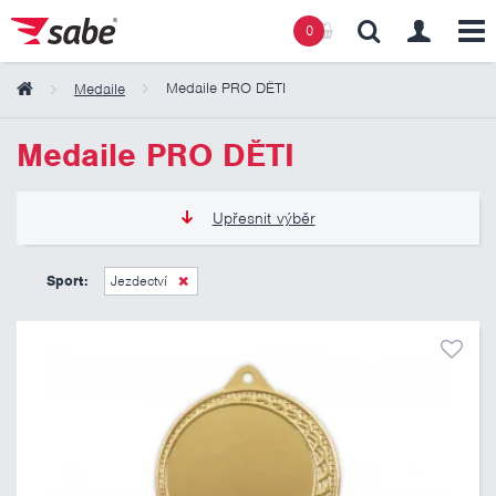
0
Medaile PRO DĚTI
Medaile
Obsah košíku
Medaile PRO DĚTI
Košík zeje prázdnotou
Upřesnit výběr
12 Kč
21 Kč
Sport:
Jezdectví
Pouze skladem