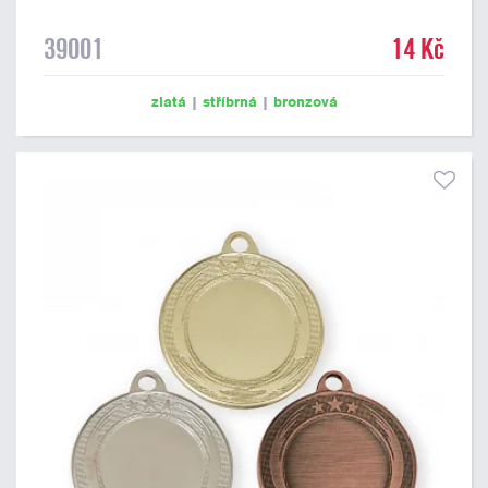
39001
14 Kč
zlatá
|
stříbrná
|
bronzová