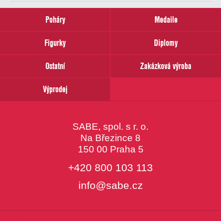
zadejte
prosím
Poháry
Medaile
Váš
email
Figurky
Diplomy
Ostatní
Zakázková výroba
Výprodej
SABE, spol. s r. o.
Na Březince 8
150 00 Praha 5
+420 800 103 113
info@sabe.cz