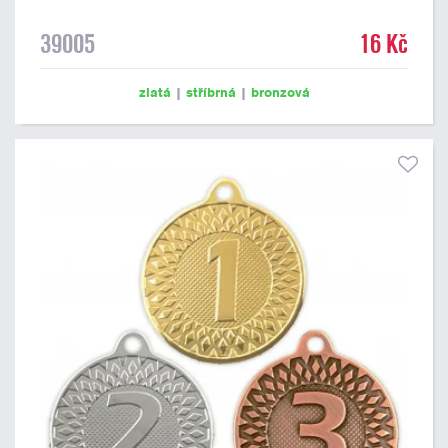
39005
16 Kč
zlatá
|
stříbrná
|
bronzová