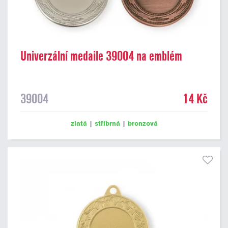
Univerzální medaile 39004 na emblém
39004
14 Kč
zlatá
|
stříbrná
|
bronzová