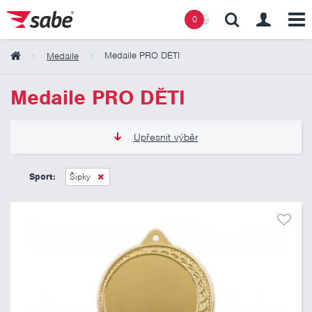
0
Medaile PRO DĚTI
Medaile
Obsah košíku
Medaile PRO DĚTI
Košík zeje prázdnotou
Upřesnit výběr
12 Kč
21 Kč
Sport:
Šipky
Pouze skladem