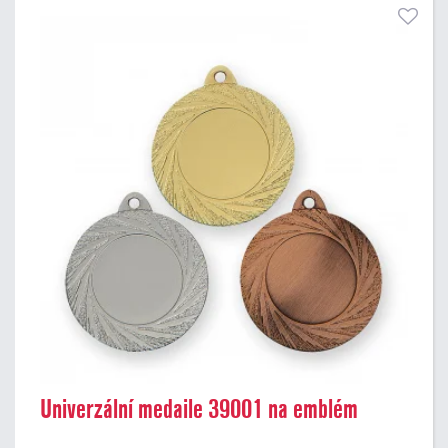
Univerzální medaile 39001 na emblém