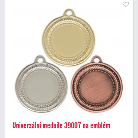
Univerzální medaile 39007 na emblém