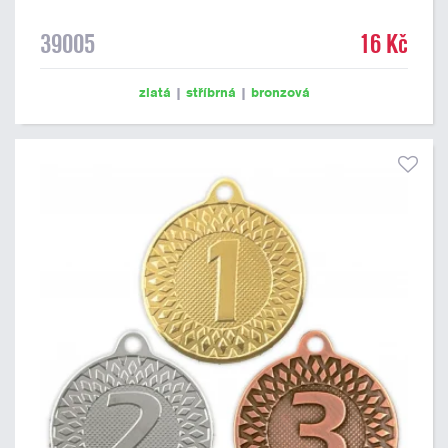
39005
16 Kč
zlatá
|
stříbrná
|
bronzová