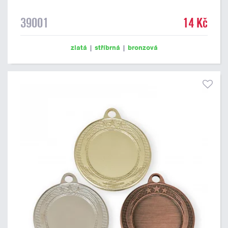
39001
14 Kč
zlatá
|
stříbrná
|
bronzová