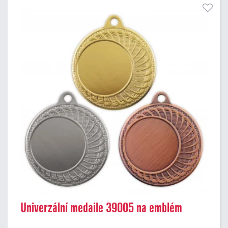
Univerzální medaile 39005 na emblém