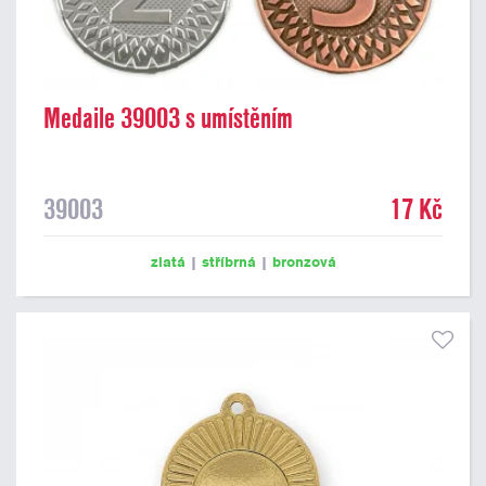
Medaile 39003 s umístěním
39003
17 Kč
zlatá
|
stříbrná
|
bronzová