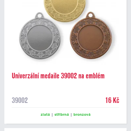
Univerzální medaile 39002 na emblém
39002
16 Kč
zlatá
|
stříbrná
|
bronzová