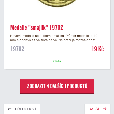
Medaile "smajlík" 19702
Kovová medaile se štítkem smajlíka. Průměr medaile je 40
mm a dodává se ve zlaté barvě. Na přání je možné dodat
medaile stříbrné a bronzové. Na zadní stranu medaile lze
19702
19 Kč
nalepit štítek s potiskem nebo gravírováním vlastního textu
nebo loga. K medailím doporučujeme zakoupit stužky, které
nabízíme v několika barvách včetně české, německé či
zlatá
slovenské trikolory.
ZOBRAZIT 4 DALŠÍCH PRODUKTŮ
PŘEDCHOZÍ
DALŠÍ