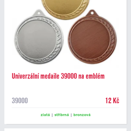
Univerzální medaile 39000 na emblém
39000
12 Kč
zlatá
|
stříbrná
|
bronzová