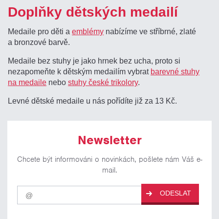
Doplňky dětských medailí
Medaile pro děti a
emblémy
nabízíme ve stříbrné, zlaté
a bronzové barvě.
Medaile bez stuhy je jako hrnek bez ucha, proto si
nezapomeňte k dětským medailím vybrat
barevné stuhy
na medaile
nebo
stuhy české trikolory
.
Levné dětské medaile u nás pořídíte již za 13 Kč.
Newsletter
Chcete být informováni o novinkách, pošlete nám Váš e-
mail.
Pro
ODESLAT
odběr
našich
novinek