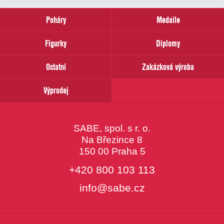
zadejte
prosím
Poháry
Medaile
Váš
email
Figurky
Diplomy
Ostatní
Zakázková výroba
Výprodej
SABE, spol. s r. o.
Na Březince 8
150 00 Praha 5
+420 800 103 113
info@sabe.cz