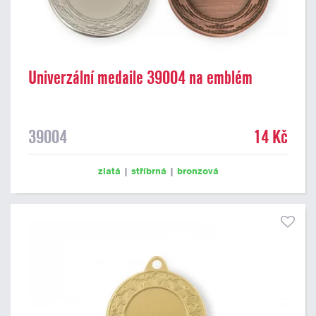
Univerzální medaile 39004 na emblém
39004
14 Kč
zlatá
|
stříbrná
|
bronzová