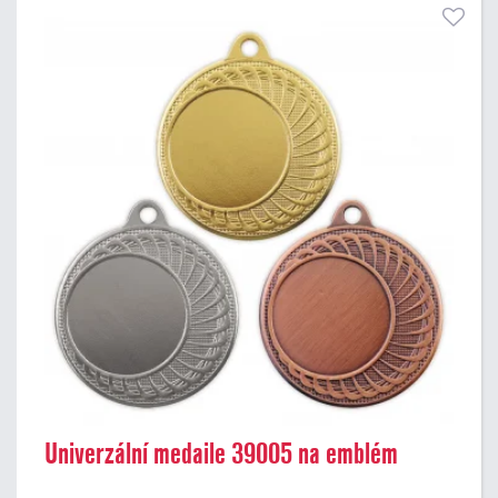
Univerzální medaile 39005 na emblém