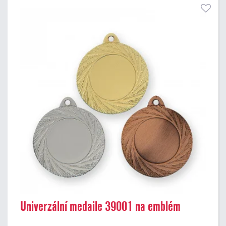
Univerzální medaile 39001 na emblém