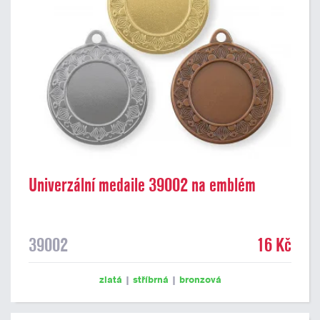
Univerzální medaile 39002 na emblém
39002
16 Kč
zlatá
|
stříbrná
|
bronzová