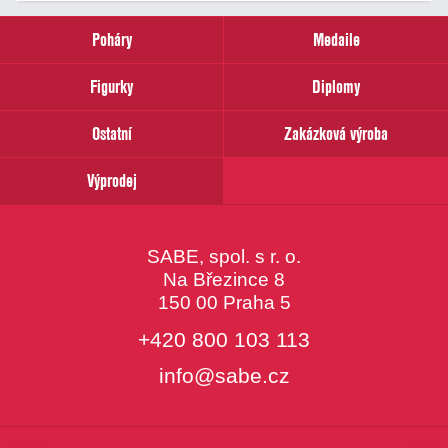
zadejte
prosím
Poháry
Medaile
Váš
email
Figurky
Diplomy
Ostatní
Zakázková výroba
Výprodej
SABE, spol. s r. o.
Na Březince 8
150 00 Praha 5
+420 800 103 113
info@sabe.cz