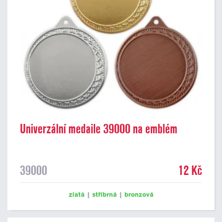
Univerzální medaile 39000 na emblém
39000
12 Kč
zlatá
|
stříbrná
|
bronzová