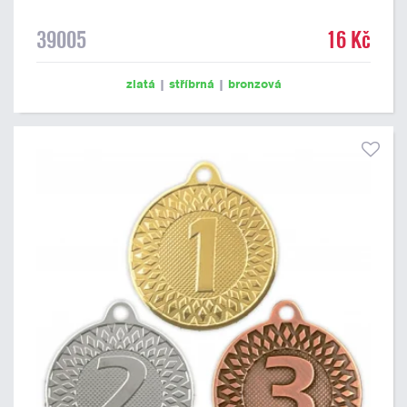
39005
16 Kč
zlatá
|
stříbrná
|
bronzová