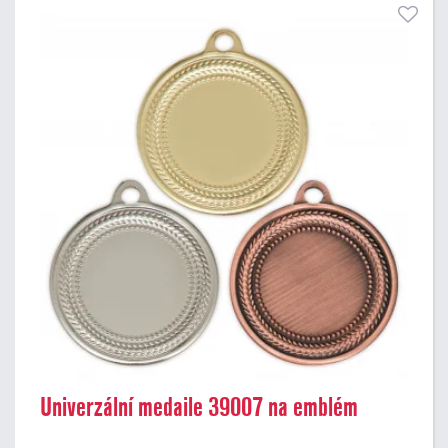
Univerzální medaile 39007 na emblém