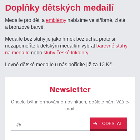
Doplňky dětských medailí
Medaile pro děti a
emblémy
nabízíme ve stříbrné, zlaté
a bronzové barvě.
Medaile bez stuhy je jako hrnek bez ucha, proto si
nezapomeňte k dětským medailím vybrat
barevné stuhy
na medaile
nebo
stuhy české trikolory
.
Levné dětské medaile u nás pořídíte již za 13 Kč.
Newsletter
Chcete být informováni o novinkách, pošlete nám Váš e-
mail.
Pro
ODESLAT
odběr
našich
novinek