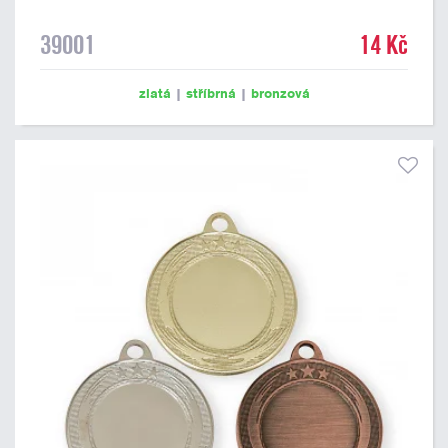
39001
14 Kč
zlatá
|
stříbrná
|
bronzová