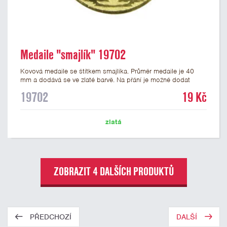
Medaile "smajlík" 19702
Kovová medaile se štítkem smajlíka. Průměr medaile je 40
mm a dodává se ve zlaté barvě. Na přání je možné dodat
medaile stříbrné a bronzové. Na zadní stranu medaile lze
19702
19 Kč
nalepit štítek s potiskem nebo gravírováním vlastního textu
nebo loga. K medailím doporučujeme zakoupit stužky, které
nabízíme v několika barvách včetně české, německé či
zlatá
slovenské trikolory.
ZOBRAZIT 4 DALŠÍCH PRODUKTŮ
PŘEDCHOZÍ
DALŠÍ