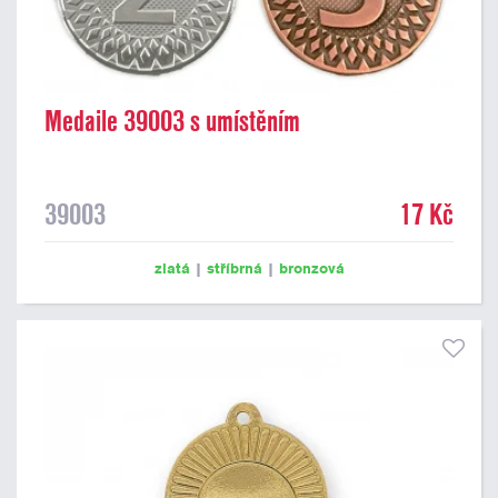
Medaile 39003 s umístěním
39003
17 Kč
zlatá
|
stříbrná
|
bronzová