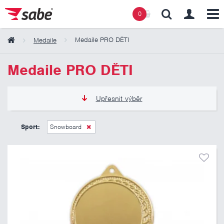
0
Medaile PRO DĚTI
Medaile
Obsah košíku
Medaile PRO DĚTI
Košík zeje prázdnotou
Upřesnit výběr
12 Kč
21 Kč
Sport:
Snowboard
Pouze skladem