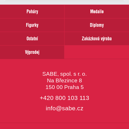
zadejte
prosím
Poháry
Medaile
Váš
email
Figurky
Diplomy
Ostatní
Zakázková výroba
Výprodej
SABE, spol. s r. o.
Na Březince 8
150 00 Praha 5
+420 800 103 113
info@sabe.cz