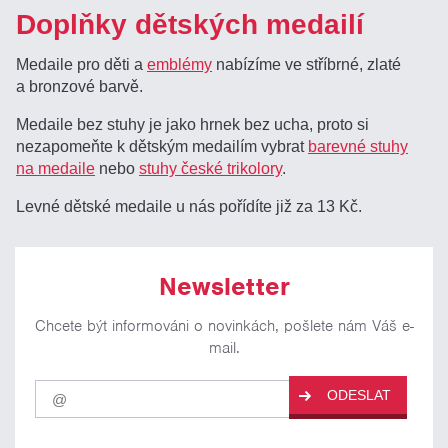
Doplňky dětských medailí
Medaile pro děti a
emblémy
nabízíme ve stříbrné, zlaté
a bronzové barvě.
Medaile bez stuhy je jako hrnek bez ucha, proto si
nezapomeňte k dětským medailím vybrat
barevné stuhy
na medaile
nebo
stuhy české trikolory
.
Levné dětské medaile u nás pořídíte již za 13 Kč.
Newsletter
Chcete být informováni o novinkách, pošlete nám Váš e-
mail.
Pro
ODESLAT
odběr
našich
novinek