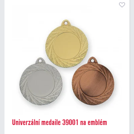
Univerzální medaile 39001 na emblém