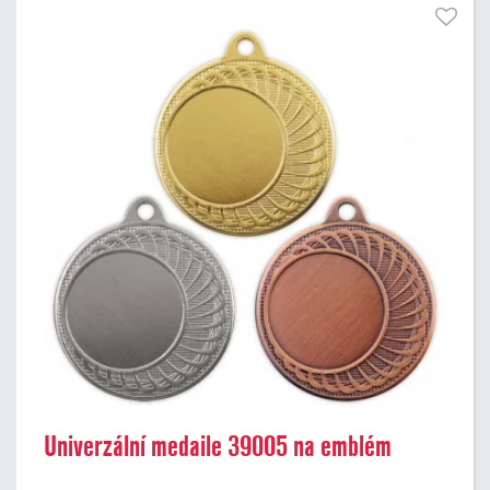
Univerzální medaile 39005 na emblém