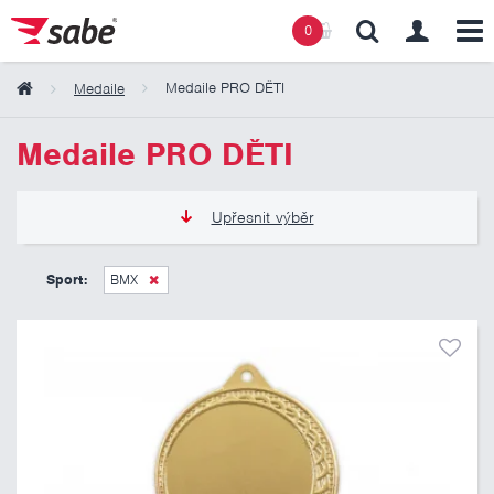
0
Medaile PRO DĚTI
Medaile
Obsah košíku
Medaile PRO DĚTI
Košík zeje prázdnotou
Upřesnit výběr
12 Kč
21 Kč
Sport:
BMX
Pouze skladem