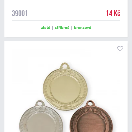
39001
14 Kč
zlatá
|
stříbrná
|
bronzová