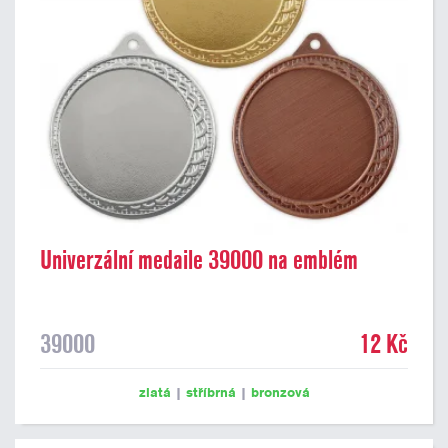
Univerzální medaile 39000 na emblém
39000
12 Kč
zlatá
|
stříbrná
|
bronzová