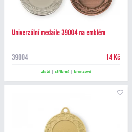
Univerzální medaile 39004 na emblém
39004
14 Kč
zlatá
|
stříbrná
|
bronzová