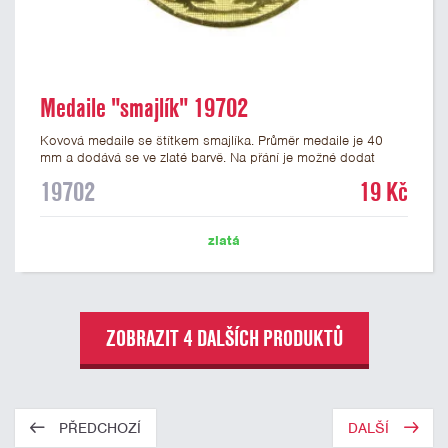
Medaile "smajlík" 19702
Kovová medaile se štítkem smajlíka. Průměr medaile je 40
mm a dodává se ve zlaté barvě. Na přání je možné dodat
medaile stříbrné a bronzové. Na zadní stranu medaile lze
19702
19 Kč
nalepit štítek s potiskem nebo gravírováním vlastního textu
nebo loga. K medailím doporučujeme zakoupit stužky, které
nabízíme v několika barvách včetně české, německé či
zlatá
slovenské trikolory.
ZOBRAZIT 4 DALŠÍCH PRODUKTŮ
PŘEDCHOZÍ
DALŠÍ