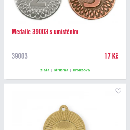
Medaile 39003 s umístěním
39003
17 Kč
zlatá
|
stříbrná
|
bronzová