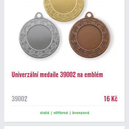
Univerzální medaile 39002 na emblém
39002
16 Kč
zlatá
|
stříbrná
|
bronzová