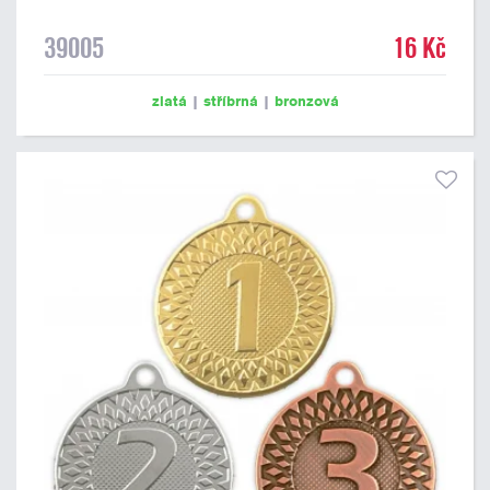
39005
16 Kč
zlatá
|
stříbrná
|
bronzová