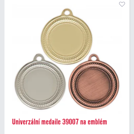
Univerzální medaile 39007 na emblém