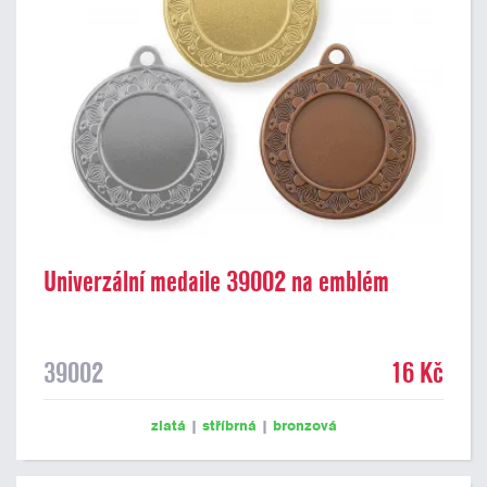
Univerzální medaile 39002 na emblém
39002
16 Kč
zlatá
|
stříbrná
|
bronzová