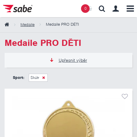
0
Medaile PRO DĚTI
Medaile
Obsah košíku
Medaile PRO DĚTI
Košík zeje prázdnotou
Upřesnit výběr
12 Kč
21 Kč
Sport:
Skútr
Pouze skladem