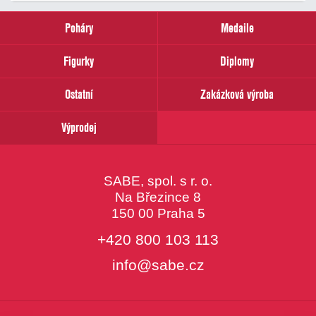
zadejte
prosím
Poháry
Medaile
Váš
email
Figurky
Diplomy
Ostatní
Zakázková výroba
Výprodej
SABE, spol. s r. o.
Na Březince 8
150 00 Praha 5
+420 800 103 113
info@sabe.cz