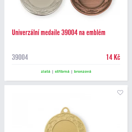
Univerzální medaile 39004 na emblém
39004
14 Kč
zlatá
|
stříbrná
|
bronzová