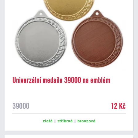
Univerzální medaile 39000 na emblém
39000
12 Kč
zlatá
|
stříbrná
|
bronzová