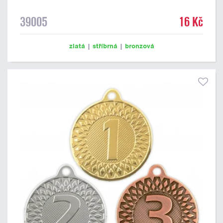
39005
16 Kč
zlatá
|
stříbrná
|
bronzová