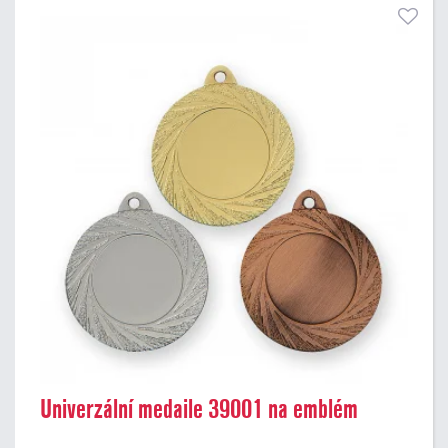
Univerzální medaile 39001 na emblém