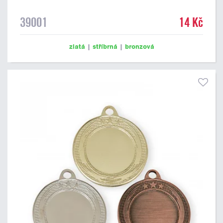
39001
14 Kč
zlatá
|
stříbrná
|
bronzová