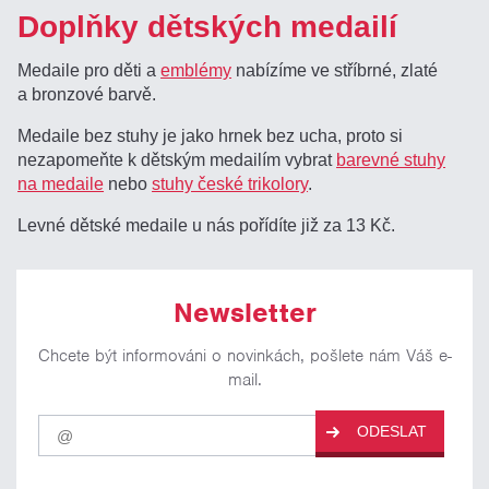
Doplňky dětských medailí
Medaile pro děti a
emblémy
nabízíme ve stříbrné, zlaté
a bronzové barvě.
Medaile bez stuhy je jako hrnek bez ucha, proto si
nezapomeňte k dětským medailím vybrat
barevné stuhy
na medaile
nebo
stuhy české trikolory
.
Levné dětské medaile u nás pořídíte již za 13 Kč.
Newsletter
Chcete být informováni o novinkách, pošlete nám Váš e-
mail.
Pro
ODESLAT
odběr
našich
novinek