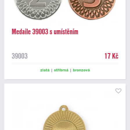
Medaile 39003 s umístěním
39003
17 Kč
zlatá
|
stříbrná
|
bronzová