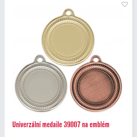
Univerzální medaile 39007 na emblém