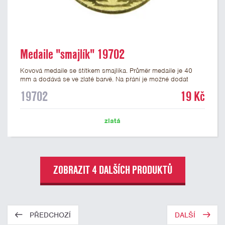
Medaile "smajlík" 19702
Kovová medaile se štítkem smajlíka. Průměr medaile je 40
mm a dodává se ve zlaté barvě. Na přání je možné dodat
medaile stříbrné a bronzové. Na zadní stranu medaile lze
19702
19 Kč
nalepit štítek s potiskem nebo gravírováním vlastního textu
nebo loga. K medailím doporučujeme zakoupit stužky, které
nabízíme v několika barvách včetně české, německé či
zlatá
slovenské trikolory.
ZOBRAZIT 4 DALŠÍCH PRODUKTŮ
PŘEDCHOZÍ
DALŠÍ