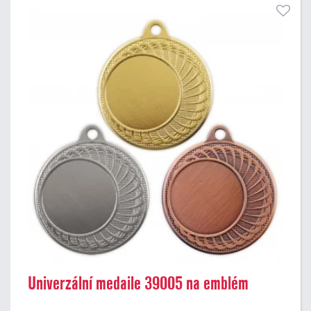
Univerzální medaile 39005 na emblém