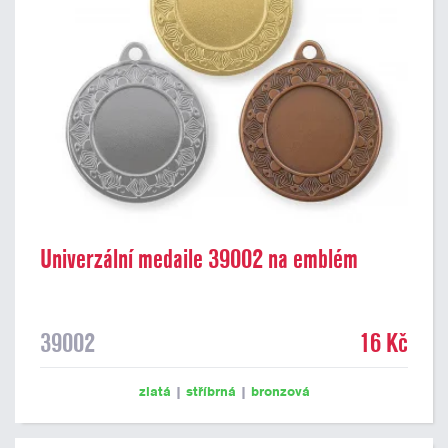
Univerzální medaile 39002 na emblém
39002
16 Kč
zlatá
|
stříbrná
|
bronzová