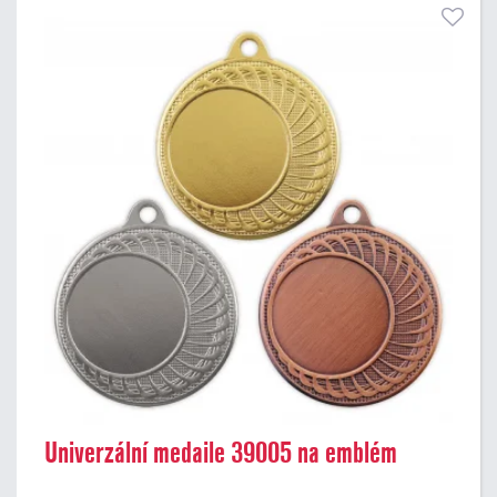
Univerzální medaile 39005 na emblém