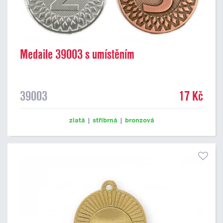
Medaile 39003 s umístěním
39003
17 Kč
zlatá
|
stříbrná
|
bronzová