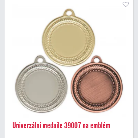
Univerzální medaile 39007 na emblém