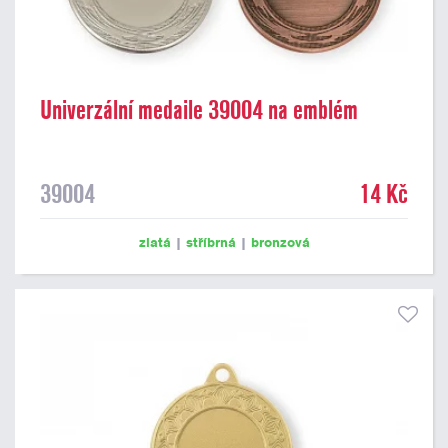
Univerzální medaile 39004 na emblém
39004
14 Kč
zlatá
|
stříbrná
|
bronzová