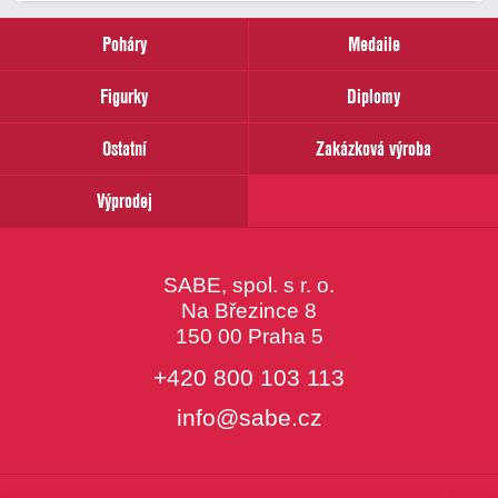
zadejte
prosím
Poháry
Medaile
Váš
email
Figurky
Diplomy
Ostatní
Zakázková výroba
Výprodej
SABE, spol. s r. o.
Na Březince 8
150 00 Praha 5
+420 800 103 113
info@sabe.cz