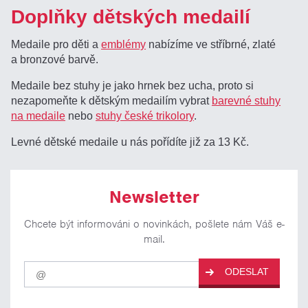
Doplňky dětských medailí
Medaile pro děti a
emblémy
nabízíme ve stříbrné, zlaté
a bronzové barvě.
Medaile bez stuhy je jako hrnek bez ucha, proto si
nezapomeňte k dětským medailím vybrat
barevné stuhy
na medaile
nebo
stuhy české trikolory
.
Levné dětské medaile u nás pořídíte již za 13 Kč.
Newsletter
Chcete být informováni o novinkách, pošlete nám Váš e-
mail.
Pro
ODESLAT
odběr
našich
novinek