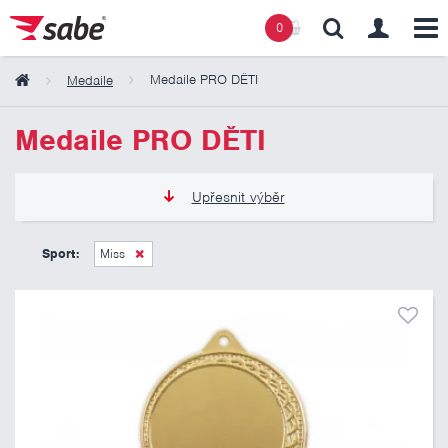
0
Medaile PRO DĚTI
Medaile
Obsah košíku
Medaile PRO DĚTI
Košík zeje prázdnotou
Upřesnit výběr
12 Kč
21 Kč
Sport:
Miss
Pouze skladem