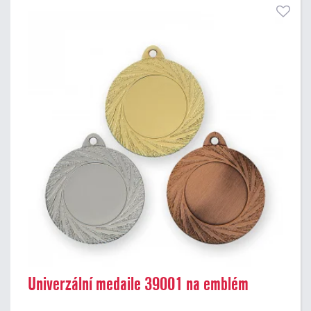
Univerzální medaile 39001 na emblém