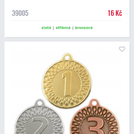
39005
16 Kč
zlatá
|
stříbrná
|
bronzová