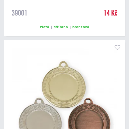
39001
14 Kč
zlatá
|
stříbrná
|
bronzová