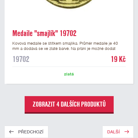
Medaile "smajlík" 19702
Kovová medaile se štítkem smajlíka. Průměr medaile je 40
mm a dodává se ve zlaté barvě. Na přání je možné dodat
medaile stříbrné a bronzové. Na zadní stranu medaile lze
19702
19 Kč
nalepit štítek s potiskem nebo gravírováním vlastního textu
nebo loga. K medailím doporučujeme zakoupit stužky, které
nabízíme v několika barvách včetně české, německé či
zlatá
slovenské trikolory.
ZOBRAZIT 4 DALŠÍCH PRODUKTŮ
PŘEDCHOZÍ
DALŠÍ