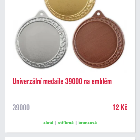
Univerzální medaile 39000 na emblém
39000
12 Kč
zlatá
|
stříbrná
|
bronzová