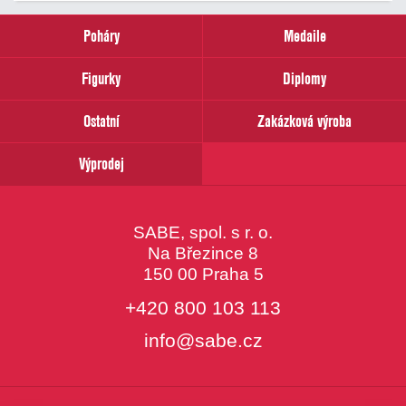
zadejte
prosím
Poháry
Medaile
Váš
email
Figurky
Diplomy
Ostatní
Zakázková výroba
Výprodej
SABE, spol. s r. o.
Na Březince 8
150 00 Praha 5
+420 800 103 113
info@sabe.cz