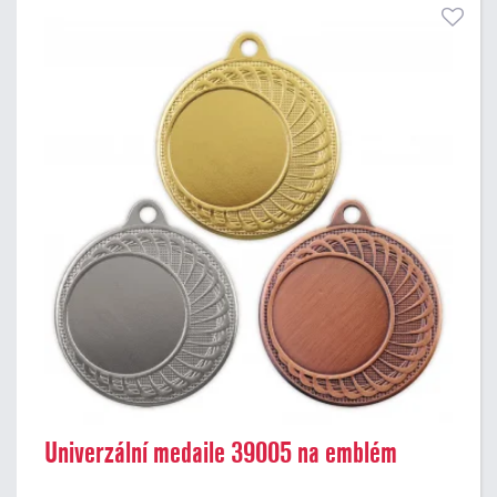
Univerzální medaile 39005 na emblém