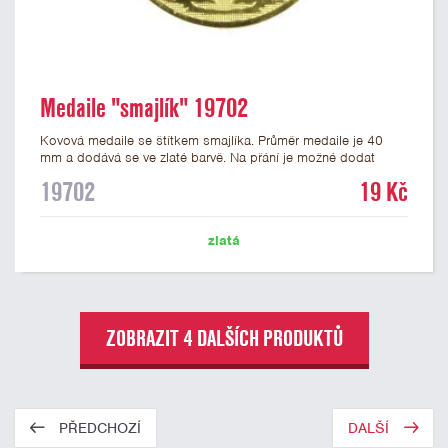
Medaile "smajlík" 19702
Kovová medaile se štítkem smajlíka. Průměr medaile je 40
mm a dodává se ve zlaté barvě. Na přání je možné dodat
medaile stříbrné a bronzové. Na zadní stranu medaile lze
19702
19 Kč
nalepit štítek s potiskem nebo gravírováním vlastního textu
nebo loga. K medailím doporučujeme zakoupit stužky, které
nabízíme v několika barvách včetně české, německé či
zlatá
slovenské trikolory.
ZOBRAZIT 4 DALŠÍCH PRODUKTŮ
PŘEDCHOZÍ
DALŠÍ