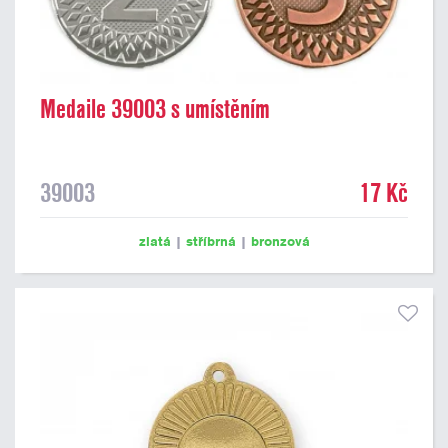
Medaile 39003 s umístěním
39003
17 Kč
zlatá
|
stříbrná
|
bronzová