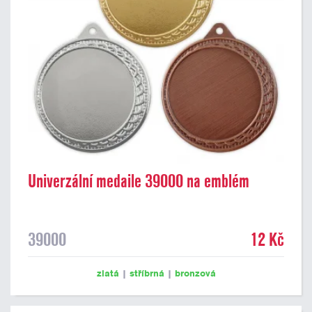
Univerzální medaile 39000 na emblém
39000
12 Kč
zlatá
|
stříbrná
|
bronzová