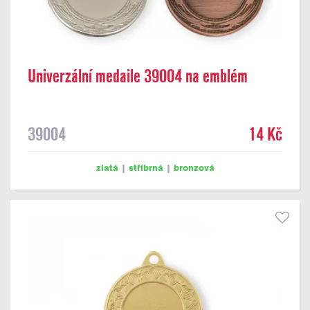
Univerzální medaile 39004 na emblém
39004
14 Kč
zlatá
|
stříbrná
|
bronzová