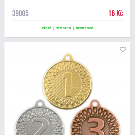
39005
16 Kč
zlatá
|
stříbrná
|
bronzová