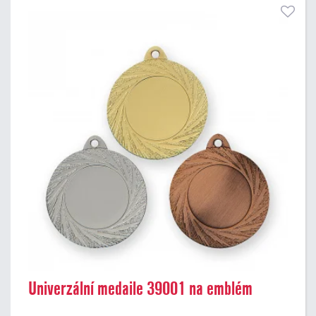
Univerzální medaile 39001 na emblém