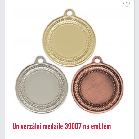
Univerzální medaile 39007 na emblém