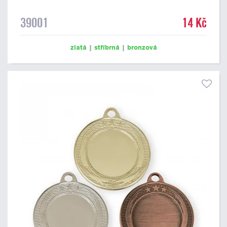
39001
14 Kč
zlatá
|
stříbrná
|
bronzová