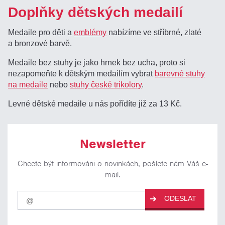
Doplňky dětských medailí
Medaile pro děti a
emblémy
nabízíme ve stříbrné, zlaté
a bronzové barvě.
Medaile bez stuhy je jako hrnek bez ucha, proto si
nezapomeňte k dětským medailím vybrat
barevné stuhy
na medaile
nebo
stuhy české trikolory
.
Levné dětské medaile u nás pořídíte již za 13 Kč.
Newsletter
Chcete být informováni o novinkách, pošlete nám Váš e-
mail.
Pro
ODESLAT
odběr
našich
novinek