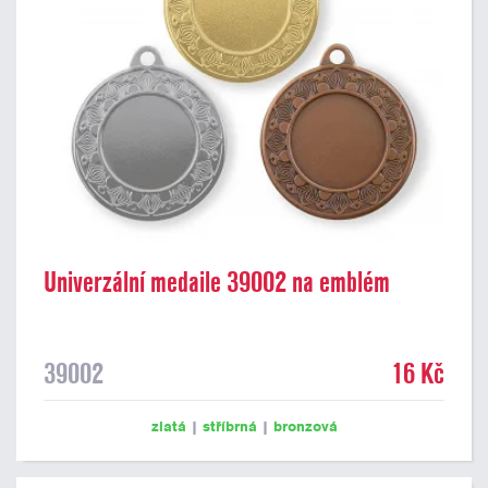
Univerzální medaile 39002 na emblém
39002
16 Kč
zlatá
|
stříbrná
|
bronzová