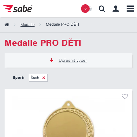
0
Medaile PRO DĚTI
Medaile
Obsah košíku
Medaile PRO DĚTI
Košík zeje prázdnotou
Upřesnit výběr
12 Kč
21 Kč
Sport:
Šach
Pouze skladem