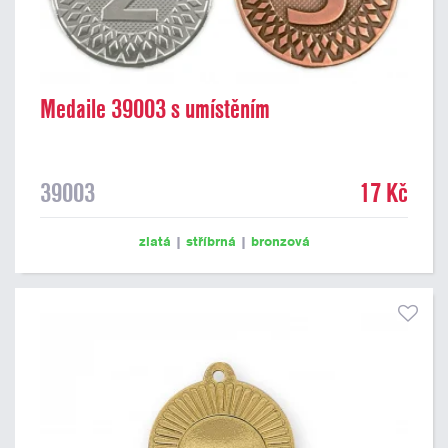
Medaile 39003 s umístěním
39003
17 Kč
zlatá
|
stříbrná
|
bronzová