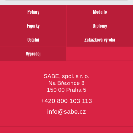
zadejte
prosím
Poháry
Medaile
Váš
email
Figurky
Diplomy
Ostatní
Zakázková výroba
Výprodej
SABE, spol. s r. o.
Na Březince 8
150 00 Praha 5
+420 800 103 113
info@sabe.cz