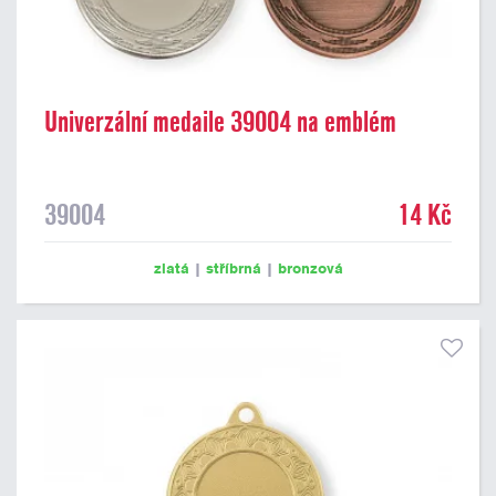
Univerzální medaile 39004 na emblém
39004
14 Kč
zlatá
|
stříbrná
|
bronzová