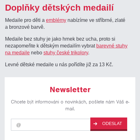
Doplňky dětských medailí
Medaile pro děti a
emblémy
nabízíme ve stříbrné, zlaté
a bronzové barvě.
Medaile bez stuhy je jako hrnek bez ucha, proto si
nezapomeňte k dětským medailím vybrat
barevné stuhy
na medaile
nebo
stuhy české trikolory
.
Levné dětské medaile u nás pořídíte již za 13 Kč.
Newsletter
Chcete být informováni o novinkách, pošlete nám Váš e-
mail.
Pro
ODESLAT
odběr
našich
novinek