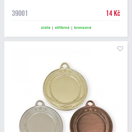
39001
14 Kč
zlatá
|
stříbrná
|
bronzová