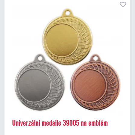
Univerzální medaile 39005 na emblém