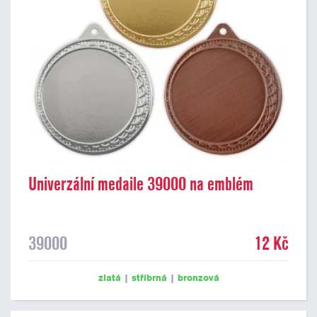
Univerzální medaile 39000 na emblém
39000
12 Kč
zlatá
|
stříbrná
|
bronzová