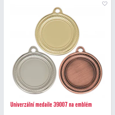
Univerzální medaile 39007 na emblém