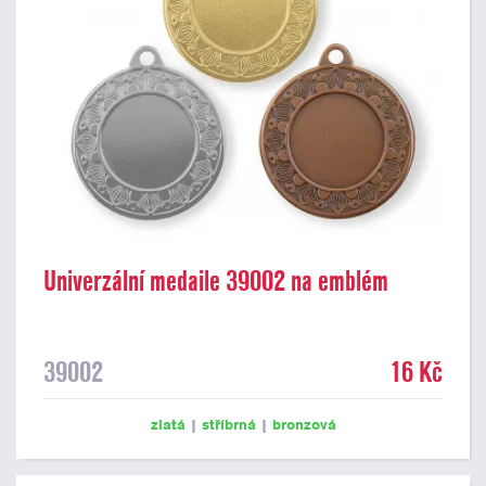
Univerzální medaile 39002 na emblém
39002
16 Kč
zlatá
|
stříbrná
|
bronzová