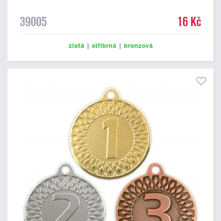
39005
16 Kč
zlatá
|
stříbrná
|
bronzová