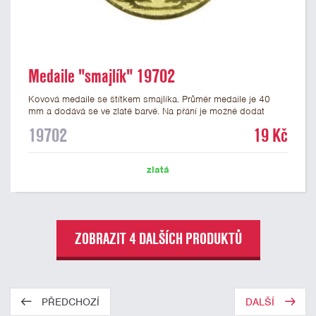
Medaile "smajlík" 19702
Kovová medaile se štítkem smajlíka. Průměr medaile je 40
mm a dodává se ve zlaté barvě. Na přání je možné dodat
medaile stříbrné a bronzové. Na zadní stranu medaile lze
19702
19 Kč
nalepit štítek s potiskem nebo gravírováním vlastního textu
nebo loga. K medailím doporučujeme zakoupit stužky, které
nabízíme v několika barvách včetně české, německé či
zlatá
slovenské trikolory.
ZOBRAZIT 4 DALŠÍCH PRODUKTŮ
PŘEDCHOZÍ
DALŠÍ