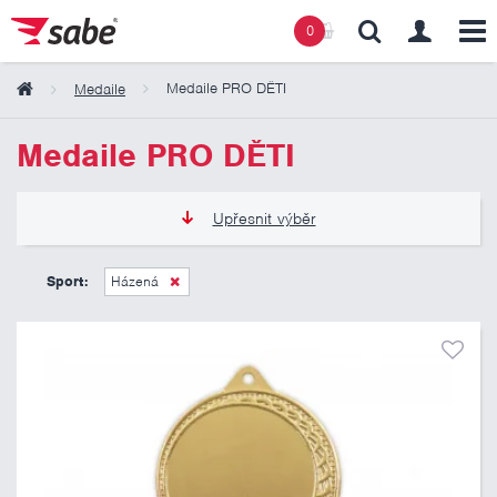
0
Medaile PRO DĚTI
Medaile
Obsah košíku
Medaile PRO DĚTI
Košík zeje prázdnotou
Upřesnit výběr
12 Kč
21 Kč
Sport:
Házená
Pouze skladem