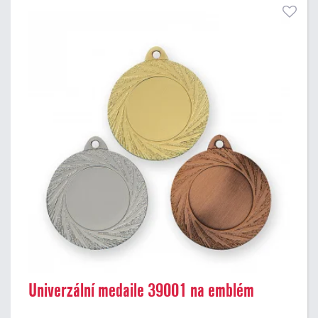
Univerzální medaile 39001 na emblém