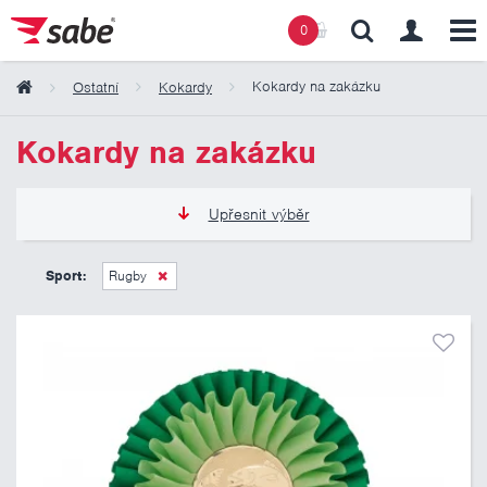
0
Kokardy na zakázku
Ostatní
Kokardy
Obsah košíku
Kokardy na zakázku
Košík zeje prázdnotou
Upřesnit výběr
90 Kč
495 Kč
Sport:
Rugby
Pouze skladem