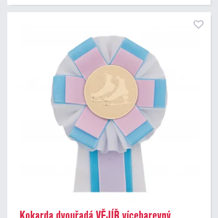
Kokarda dvouřadá VĚJÍŘ vícebarevný,