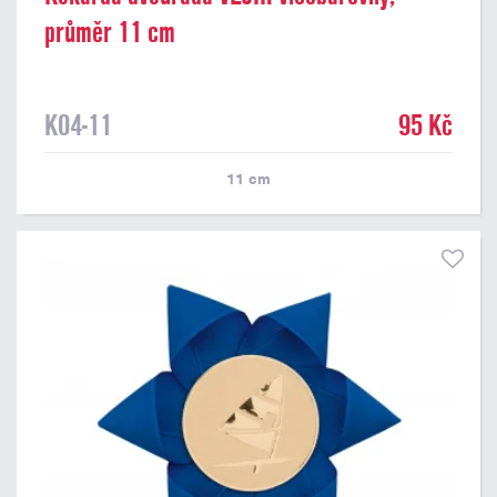
průměr 11 cm
K04-11
95 Kč
11
cm