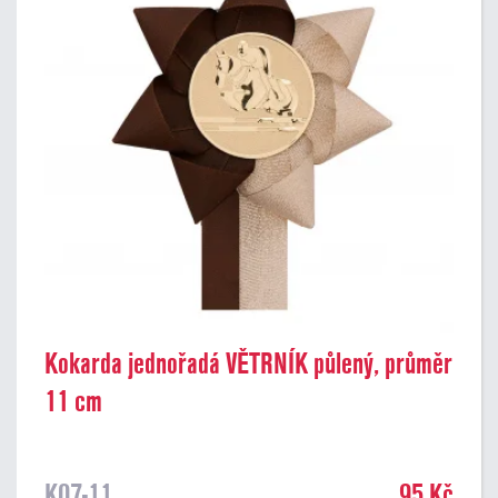
Kokarda jednořadá VĚTRNÍK půlený, průměr
11 cm
K07-11
95 Kč