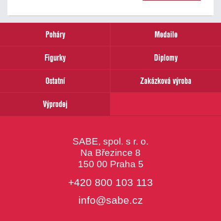
našich
novinek
zadejte
prosím
Poháry
Medaile
Váš
email
Figurky
Diplomy
Ostatní
Zakázková výroba
Výprodej
SABE, spol. s r. o.
Na Březince 8
150 00 Praha 5
+420 800 103 113
info@sabe.cz