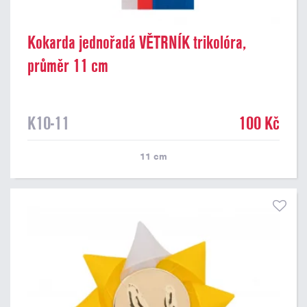
Kokarda jednořadá VĚTRNÍK trikolóra,
průměr 11 cm
K10-11
100 Kč
11
cm