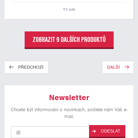
11
cm
ZOBRAZIT 9 DALŠÍCH PRODUKTŮ
PŘEDCHOZÍ
DALŠÍ
Newsletter
Chcete být informováni o novinkách, pošlete nám Váš e-
mail.
Pro
ODESLAT
odběr