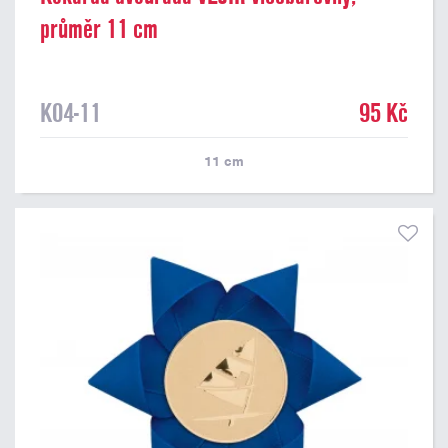
průměr 11 cm
K04-11
95 Kč
11
cm