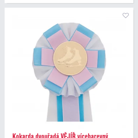
Kokarda dvouřadá VĚJÍŘ vícebarevný,