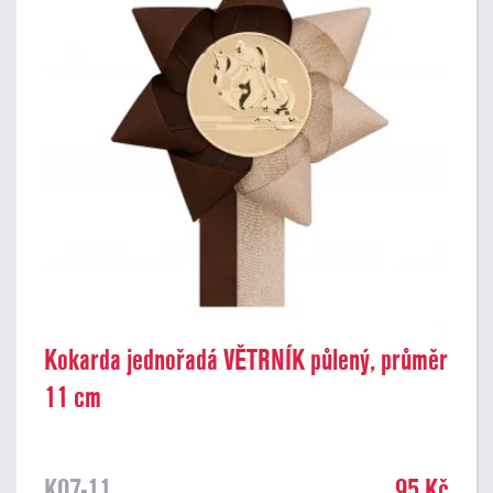
Kokarda jednořadá VĚTRNÍK půlený, průměr
11 cm
K07-11
95 Kč