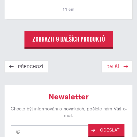
11
cm
ZOBRAZIT 9 DALŠÍCH PRODUKTŮ
PŘEDCHOZÍ
DALŠÍ
Newsletter
Chcete být informováni o novinkách, pošlete nám Váš e-
mail.
Pro
ODESLAT
odběr