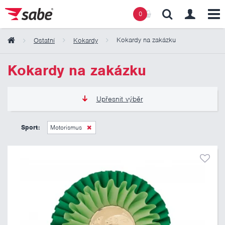
0
Kokardy na zakázku
Ostatní
Kokardy
Obsah košíku
Kokardy na zakázku
Košík zeje prázdnotou
Upřesnit výběr
90 Kč
495 Kč
Sport:
Motorismus
Pouze skladem