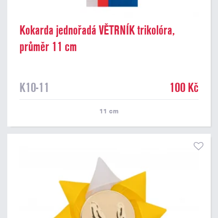
Kokarda jednořadá VĚTRNÍK trikolóra,
průměr 11 cm
K10-11
100 Kč
11
cm