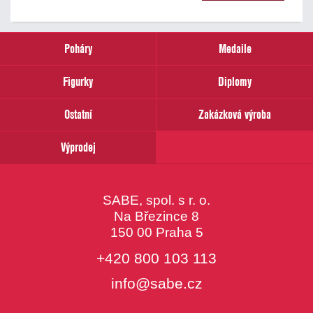
našich
novinek
zadejte
prosím
Poháry
Medaile
Váš
email
Figurky
Diplomy
Ostatní
Zakázková výroba
Výprodej
SABE, spol. s r. o.
Na Březince 8
150 00 Praha 5
+420 800 103 113
info@sabe.cz