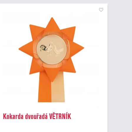
Kokarda dvouřadá VĚTRNÍK
dvoubarevný, průměr 11 cm