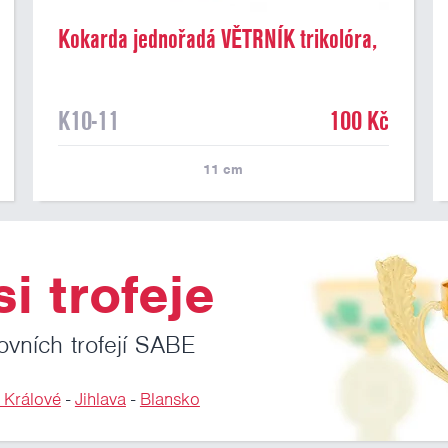
Kokarda jednořadá VĚTRNÍK trikolóra,
průměr 11 cm
K10-11
100 Kč
11
cm
i trofeje
ovních trofejí SABE
 Králové
-
Jihlava
-
Blansko