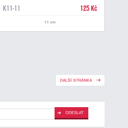
K11-11
125 Kč
11
cm
DALŠÍ STRÁNKA
ODESLAT