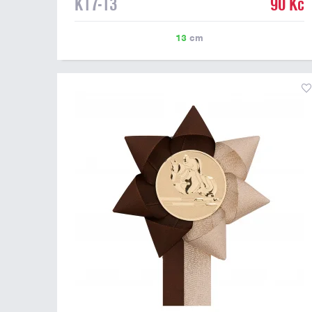
K17-13
90 Kč
13
cm