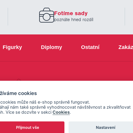
zadejte
prosím
Fotíme sady
Váš
email
poznáte hned rozdíl
Figurky
Diplomy
Ostatní
Zakáz
+420 800 103 113
žíváme cookies
 cookies může náš e-shop správně fungovat.
hají nám také správně vyhodnocovat návštěvnost a zkvalitňovat
h. Více se dozvíte v sekci
Cookies
.
Přijmout vše
Nastavení
ení cookies