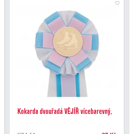
Kokarda dvouřadá VĚJÍŘ vícebarevný,
průměr 11 cm