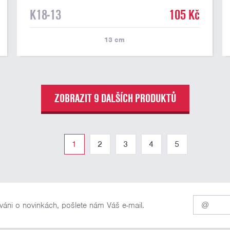
K18-13
105 Kč
13
cm
ZOBRAZIT 9 DALŠÍCH PRODUKTŮ
1
2
3
4
5
Pro
váni o novinkách, pošlete nám Váš e-mail.
odběr
našich
novinek