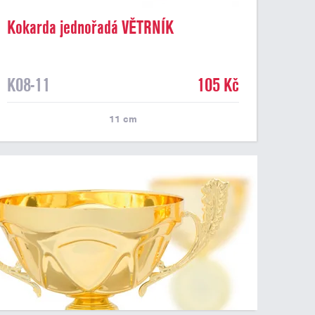
Kokarda jednořadá VĚTRNÍK
dvoubarevný, průměr 11 cm
K08-11
105 Kč
11
cm