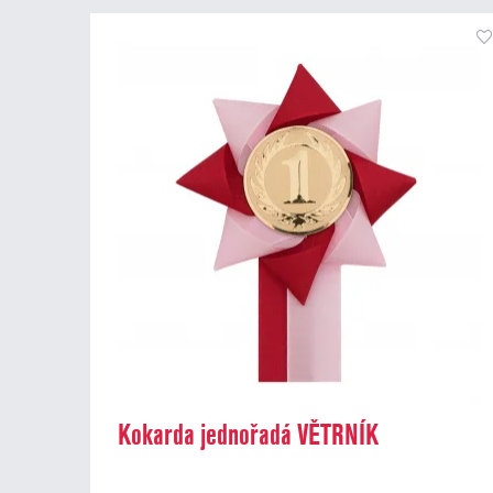
Kokarda jednořadá VĚTRNÍK
dvoubarevný, průměr 11 cm