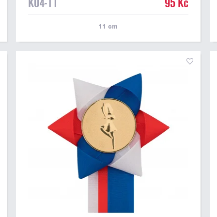
K04-11
95 Kč
11
cm