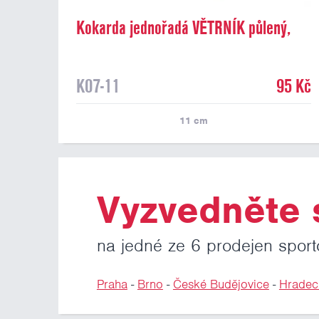
Kokarda jednořadá VĚTRNÍK půlený,
průměr 11 cm
K07-11
95 Kč
11
cm
Vyzvedněte s
na jedné ze 6 prodejen sport
Praha
-
Brno
-
České Budějovice
-
Hradec