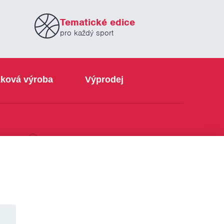
Tematické edice
pro každý sport
ková výroba
Výprodej
info@sabe.cz