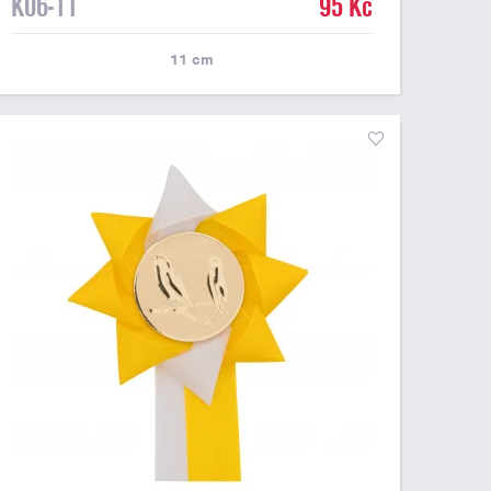
K06-11
95 Kč
11
cm