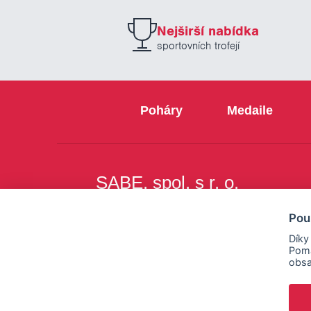
Nejširší nabídka
sportovních trofejí
Poháry
Medaile
SABE, spol. s r. o.
Na Březince 8
Pou
150 00 Praha 5
Díky
Pomá
obsa
Copyright © SABE, spol. s r. o. |
o cookies
|
nastav