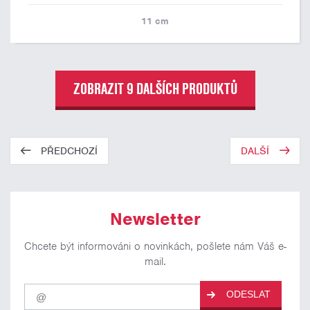
11
cm
ZOBRAZIT 9 DALŠÍCH PRODUKTŮ
PŘEDCHOZÍ
DALŠÍ
Newsletter
Chcete být informováni o novinkách, pošlete nám Váš e-
mail.
Pro
ODESLAT
odběr