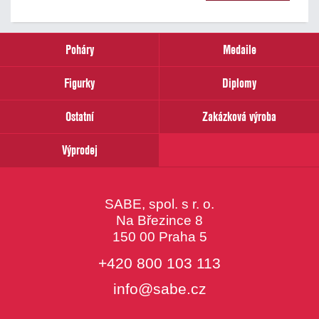
našich
novinek
zadejte
prosím
Poháry
Medaile
Váš
email
Figurky
Diplomy
Ostatní
Zakázková výroba
Výprodej
SABE, spol. s r. o.
Na Březince 8
150 00 Praha 5
+420 800 103 113
info@sabe.cz