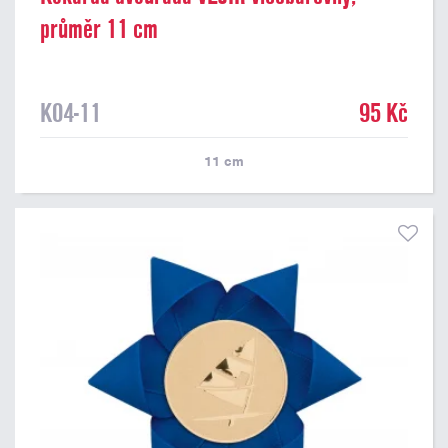
průměr 11 cm
K04-11
95 Kč
11
cm