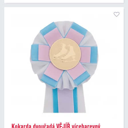
Kokarda dvouřadá VĚJÍŘ vícebarevný,