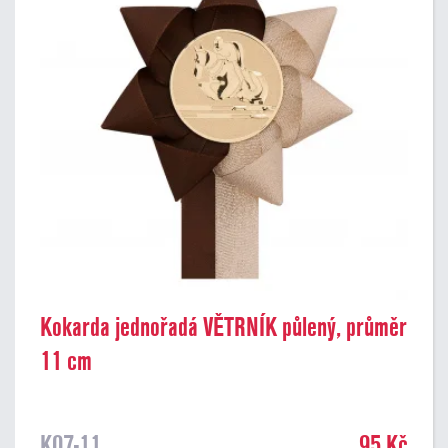
Kokarda jednořadá VĚTRNÍK půlený, průměr
11 cm
K07-11
95 Kč