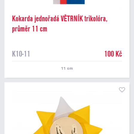
Kokarda jednořadá VĚTRNÍK trikolóra,
průměr 11 cm
K10-11
100 Kč
11
cm