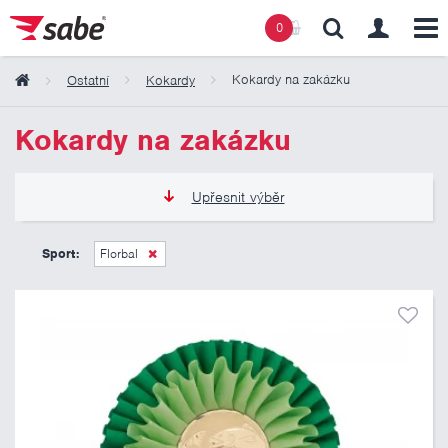
0
Kokardy na zakázku
Ostatní
Kokardy
Obsah košíku
Kokardy na zakázku
Košík zeje prázdnotou
Upřesnit výběr
90 Kč
495 Kč
Sport:
Florbal
Pouze skladem