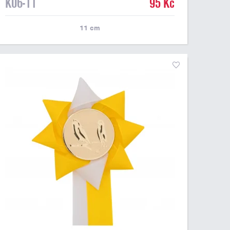
K06-11
95 Kč
11
cm