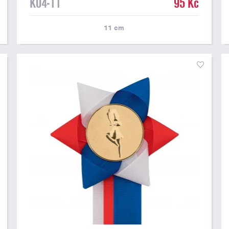
K04-11
95 Kč
11
cm