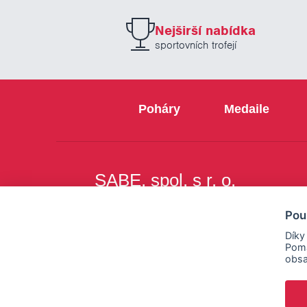
Nejširší nabídka
sportovních trofejí
Poháry
Medaile
SABE, spol. s r. o.
Na Březince 8
Pou
150 00 Praha 5
Díky
Pomá
obsa
Copyright © SABE, spol. s r. o. |
o cookies
|
nastav