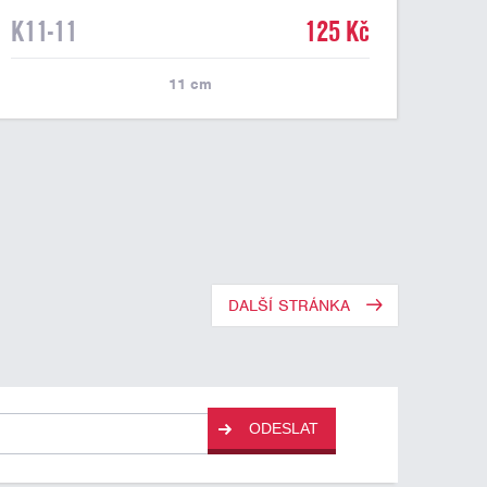
K11-11
125 Kč
11
cm
DALŠÍ STRÁNKA
ODESLAT