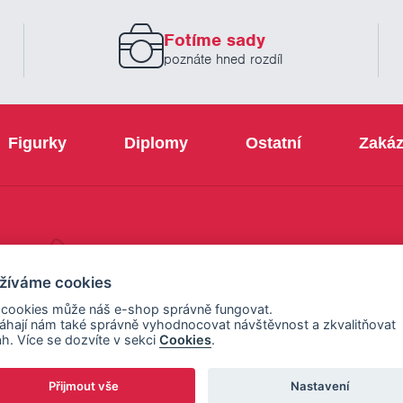
zadejte
prosím
Fotíme sady
Váš
email
poznáte hned rozdíl
Figurky
Diplomy
Ostatní
Zakáz
+420 800 103 113
žíváme cookies
 cookies může náš e-shop správně fungovat.
hají nám také správně vyhodnocovat návštěvnost a zkvalitňovat
h. Více se dozvíte v sekci
Cookies
.
Přijmout vše
Nastavení
ení cookies