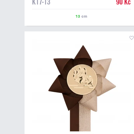
K17-13
90 Kč
13
cm