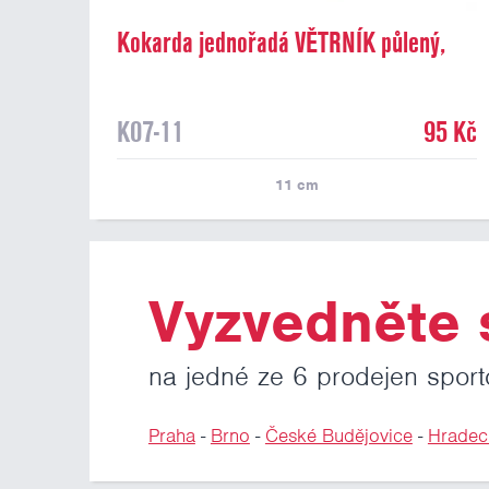
Kokarda jednořadá VĚTRNÍK půlený,
průměr 11 cm
K07-11
95 Kč
11
cm
Vyzvedněte s
na jedné ze 6 prodejen sport
Praha
-
Brno
-
České Budějovice
-
Hradec