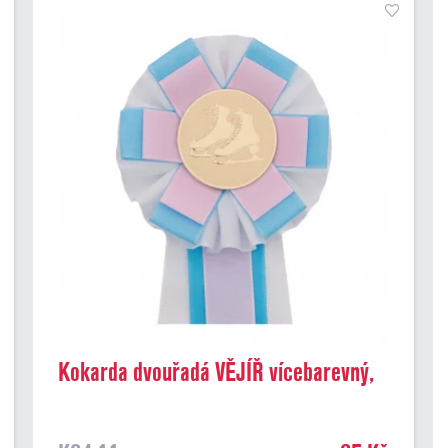
Kokarda dvouřadá VĚJÍŘ vícebarevný,
průměr 11 cm