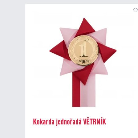
Kokarda jednořadá VĚTRNÍK
dvoubarevný, průměr 11 cm