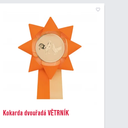
Kokarda dvouřadá VĚTRNÍK
dvoubarevný, průměr 11 cm