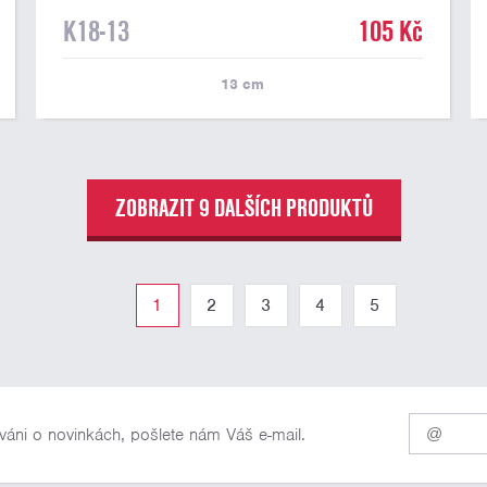
K18-13
105 Kč
13
cm
ZOBRAZIT 9 DALŠÍCH PRODUKTŮ
1
2
3
4
5
Pro
váni o novinkách, pošlete nám Váš e-mail.
odběr
našich
novinek