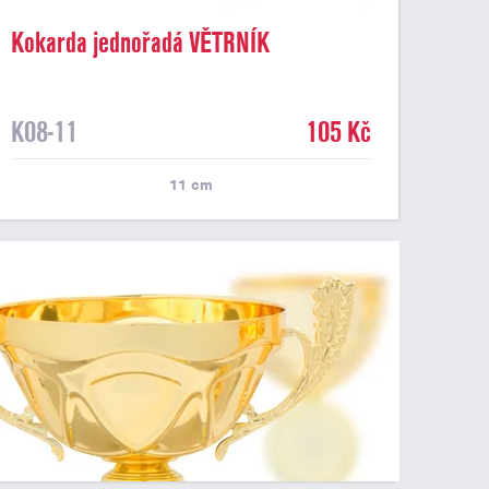
Kokarda jednořadá VĚTRNÍK
dvoubarevný, průměr 11 cm
K08-11
105 Kč
11
cm