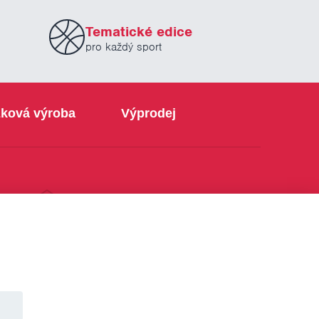
Tematické edice
pro každý sport
ková výroba
Výprodej
info@sabe.cz