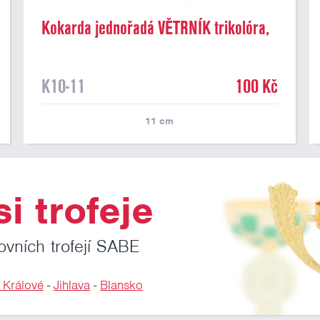
Kokarda jednořadá VĚTRNÍK trikolóra,
průměr 11 cm
K10-11
100 Kč
11
cm
i trofeje
ovních trofejí SABE
 Králové
-
Jihlava
-
Blansko