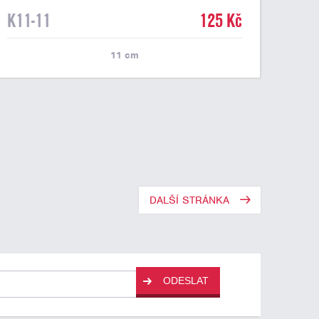
K11-11
125 Kč
11
cm
DALŠÍ STRÁNKA
ODESLAT