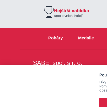
Nejširší nabídka
sportovních trofejí
Poháry
Medaile
SABE, spol. s r. o.
Na Březince 8
Pou
150 00 Praha 5
Díky
Pomá
obsa
Copyright © SABE, spol. s r. o. |
o cookies
|
nastav