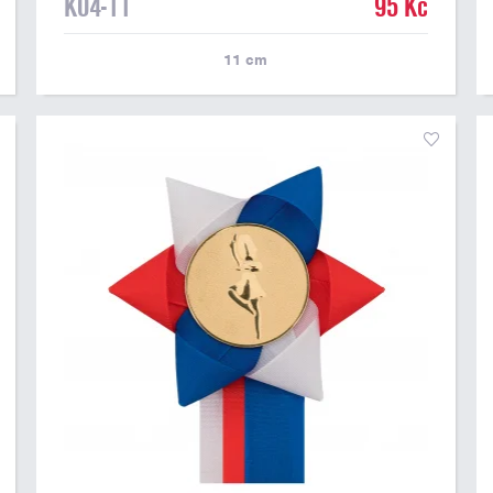
K04-11
95 Kč
11
cm