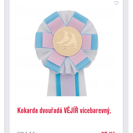
Kokarda dvouřadá VĚJÍŘ vícebarevný,
průměr 11 cm