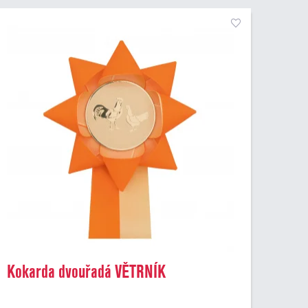
Kokarda dvouřadá VĚTRNÍK
dvoubarevný, průměr 11 cm