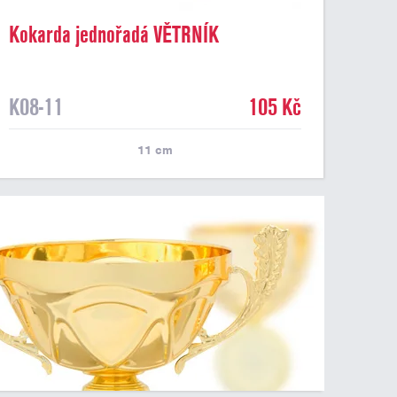
Kokarda jednořadá VĚTRNÍK
dvoubarevný, průměr 11 cm
K08-11
105 Kč
11
cm