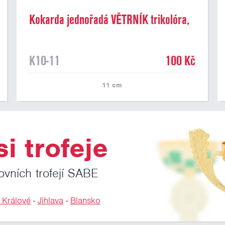
Kokarda jednořadá VĚTRNÍK trikolóra,
průměr 11 cm
K10-11
100 Kč
11
cm
i trofeje
ovních trofejí SABE
 Králové
-
Jihlava
-
Blansko