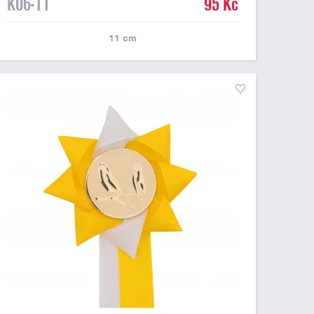
K06-11
95 Kč
11
cm