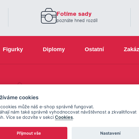
zadejte
prosím
Fotíme sady
Váš
email
poznáte hned rozdíl
Figurky
Diplomy
Ostatní
Zakáz
+420 800 103 113
žíváme cookies
 cookies může náš e-shop správně fungovat.
hají nám také správně vyhodnocovat návštěvnost a zkvalitňovat
h. Více se dozvíte v sekci
Cookies
.
Přijmout vše
Nastavení
ení cookies