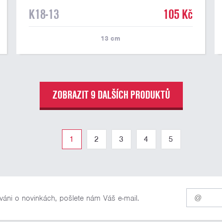
K18-13
105 Kč
13
cm
ZOBRAZIT 9 DALŠÍCH PRODUKTŮ
1
2
3
4
5
Pro
váni o novinkách, pošlete nám Váš e-mail.
odběr
našich
novinek