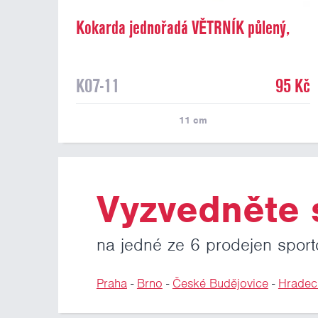
Kokarda jednořadá VĚTRNÍK půlený,
průměr 11 cm
K07-11
95 Kč
11
cm
Vyzvedněte s
na jedné ze 6 prodejen sport
Praha
-
Brno
-
České Budějovice
-
Hradec