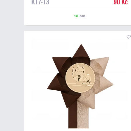
K17-13
90 Kč
13
cm