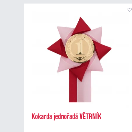
Kokarda jednořadá VĚTRNÍK
dvoubarevný, průměr 11 cm