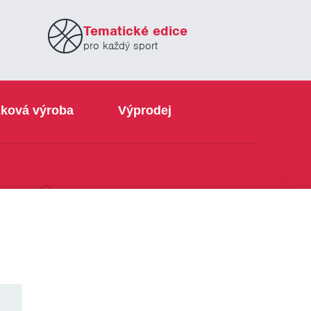
Tematické edice
pro každý sport
ková výroba
Výprodej
info@sabe.cz