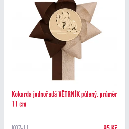
Kokarda jednořadá VĚTRNÍK půlený, průměr
11 cm
K07-11
95 Kč