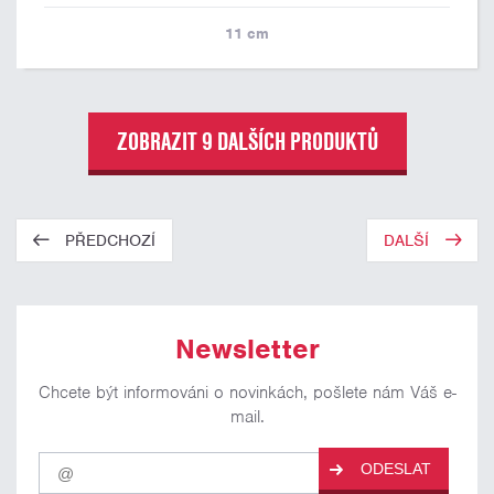
11
cm
ZOBRAZIT 9 DALŠÍCH PRODUKTŮ
PŘEDCHOZÍ
DALŠÍ
Newsletter
Chcete být informováni o novinkách, pošlete nám Váš e-
mail.
Pro
ODESLAT
odběr