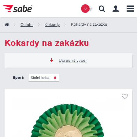
0
Kokardy na zakázku
Ostatní
Kokardy
Obsah košíku
Kokardy na zakázku
Košík zeje prázdnotou
Upřesnit výběr
90 Kč
495 Kč
Sport:
Stolní fotbal
Pouze skladem