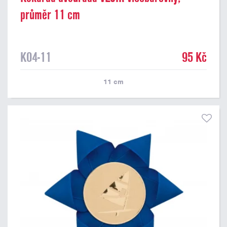
průměr 11 cm
K04-11
95 Kč
11
cm