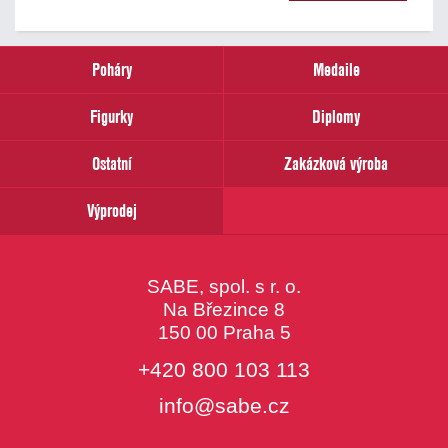
našich
novinek
zadejte
prosím
Poháry
Medaile
Váš
email
Figurky
Diplomy
Ostatní
Zakázková výroba
Výprodej
SABE, spol. s r. o.
Na Březince 8
150 00 Praha 5
+420 800 103 113
info@sabe.cz