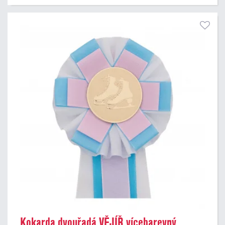
Kokarda dvouřadá VĚJÍŘ vícebarevný,