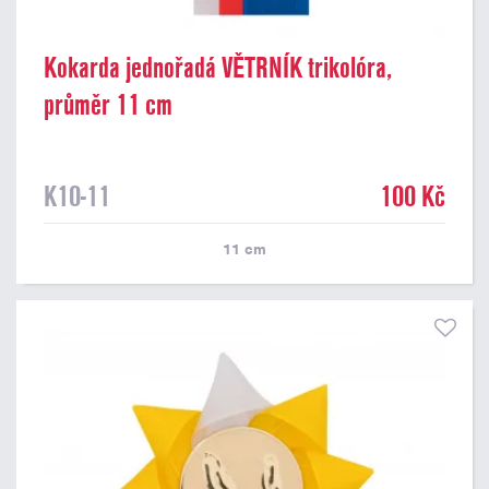
Kokarda jednořadá VĚTRNÍK trikolóra,
průměr 11 cm
K10-11
100 Kč
11
cm