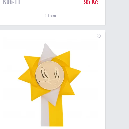
K06-11
95 Kč
11
cm