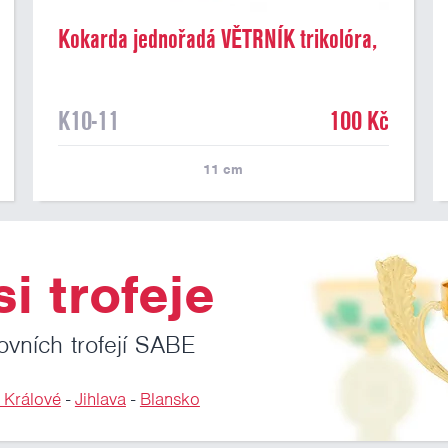
Kokarda jednořadá VĚTRNÍK trikolóra,
průměr 11 cm
K10-11
100 Kč
11
cm
i trofeje
ovních trofejí SABE
 Králové
-
Jihlava
-
Blansko