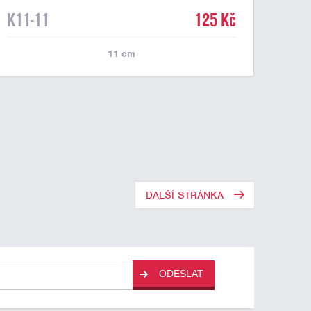
K11-11
125 Kč
11
cm
DALŠÍ STRÁNKA
ODESLAT