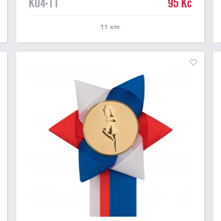
K04-11
95 Kč
11
cm