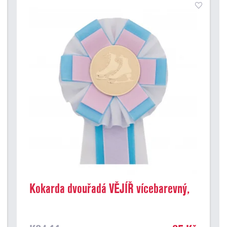
Kokarda dvouřadá VĚJÍŘ vícebarevný,
průměr 11 cm