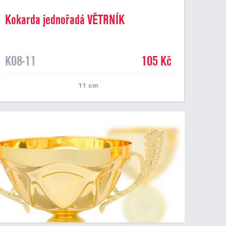
Kokarda jednořadá VĚTRNÍK
dvoubarevný, průměr 11 cm
K08-11
105 Kč
11
cm