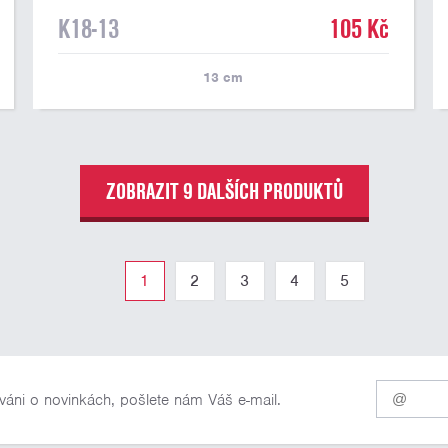
K18-13
105 Kč
13
cm
ZOBRAZIT 9 DALŠÍCH PRODUKTŮ
1
2
3
4
5
Pro
váni o novinkách, pošlete nám Váš e-mail.
odběr
našich
novinek