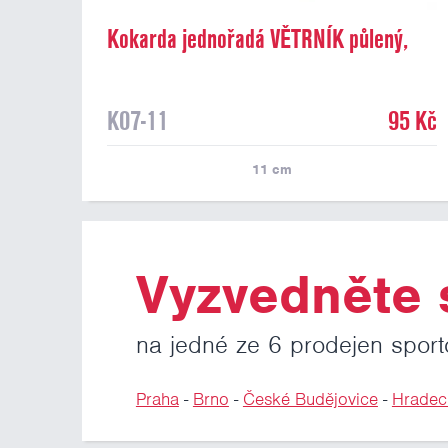
Kokarda jednořadá VĚTRNÍK půlený,
průměr 11 cm
K07-11
95 Kč
11
cm
Vyzvedněte s
na jedné ze 6 prodejen sport
Praha
-
Brno
-
České Budějovice
-
Hradec