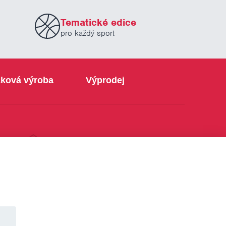
Tematické edice
pro každý sport
ková výroba
Výprodej
info@sabe.cz