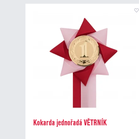
Kokarda jednořadá VĚTRNÍK
dvoubarevný, průměr 11 cm