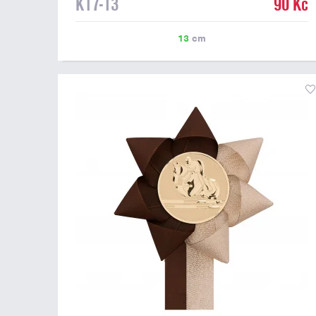
K17-13
90 Kč
13
cm