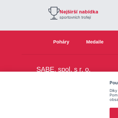
Nejširší nabídka
sportovních trofejí
Poháry
Medaile
SABE, spol. s r. o.
Na Březince 8
Pou
150 00 Praha 5
Díky
Pomá
obsa
Copyright © SABE, spol. s r. o. |
o cookies
|
nastav