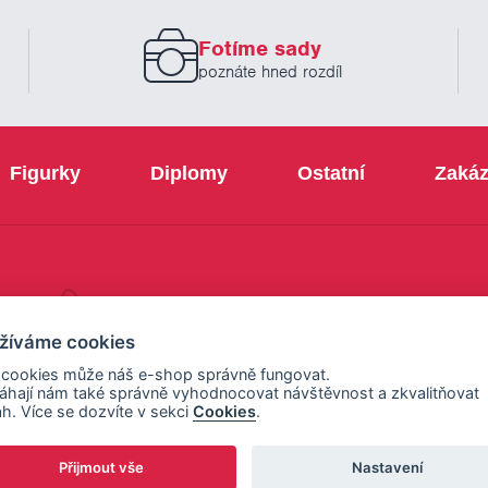
zadejte
prosím
Fotíme sady
Váš
email
poznáte hned rozdíl
Figurky
Diplomy
Ostatní
Zakáz
+420 800 103 113
žíváme cookies
 cookies může náš e-shop správně fungovat.
hají nám také správně vyhodnocovat návštěvnost a zkvalitňovat
h. Více se dozvíte v sekci
Cookies
.
Přijmout vše
Nastavení
ení cookies