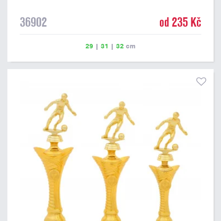
36902
od 235 Kč
29
|
31
|
32
cm