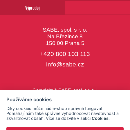
Výprodej
SABE, spol. s r. o.
Na Březince 8
150 00 Praha 5
+420 800 103 113
info@sabe.cz
Copyright © SABE, spol. s r. o. |
o cookies
|
nastavení cookies
Používáme cookies
Díky cookies může náš e-shop správně fungovat.
Pomáhají nám také správně vyhodnocovat návštěvnost a
zkvalitňovat obsah. Více se dozvíte v sekci
Cookies
.