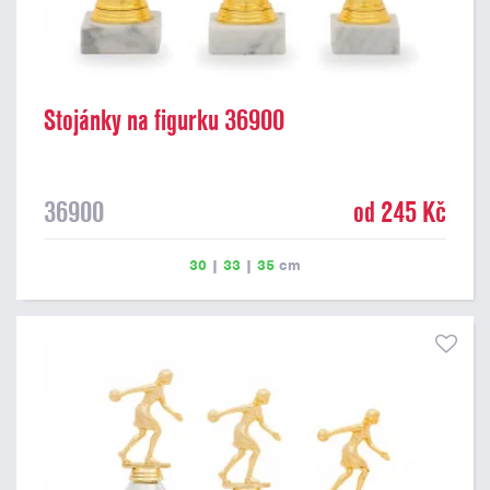
Stojánky na figurku 36900
36900
od 245 Kč
30
|
33
|
35
cm