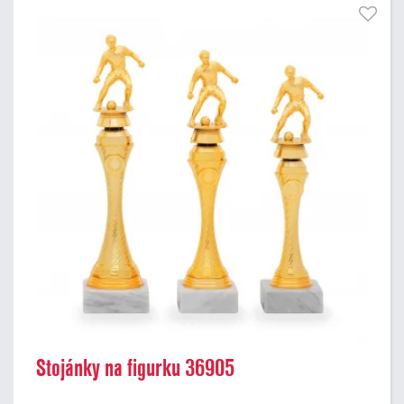
Stojánky na figurku 36905