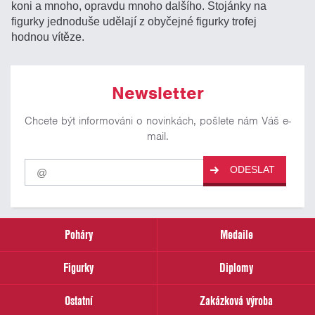
koni a mnoho, opravdu mnoho dalšího. Stojánky na
figurky jednoduše udělají z obyčejné figurky trofej
hodnou vítěze.
Newsletter
Chcete být informováni o novinkách, pošlete nám Váš e-
mail.
Pro
ODESLAT
odběr
našich
novinek
zadejte
prosím
Poháry
Medaile
Váš
email
Figurky
Diplomy
Ostatní
Zakázková výroba