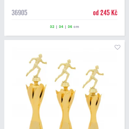
36905
od 245 Kč
32
|
34
|
36
cm