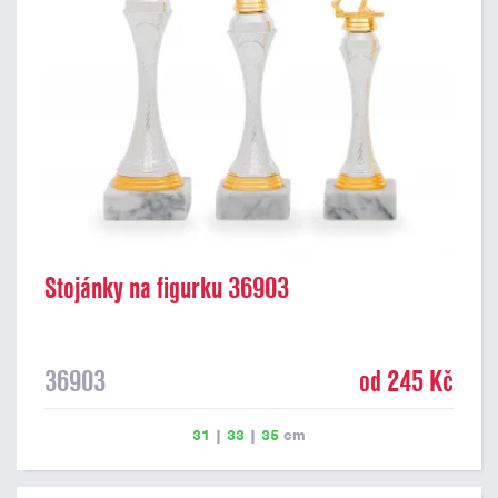
Stojánky na figurku 36903
36903
od 245 Kč
31
|
33
|
35
cm