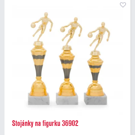
Stojánky na figurku 36902