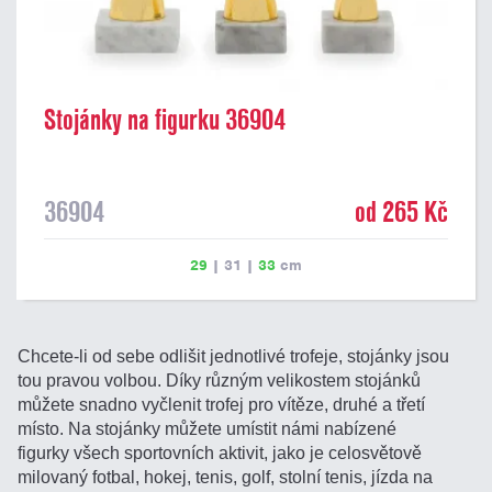
Stojánky na figurku 36904
36904
od 265 Kč
29
|
31
|
33
cm
Chcete-li od sebe odlišit jednotlivé trofeje, stojánky jsou
tou pravou volbou. Díky různým velikostem stojánků
můžete snadno vyčlenit trofej pro vítěze, druhé a třetí
místo. Na stojánky můžete umístit námi nabízené
figurky všech sportovních aktivit, jako je celosvětově
milovaný fotbal, hokej, tenis, golf, stolní tenis, jízda na