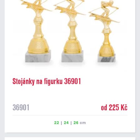
Stojánky na figurku 36901
36901
od 225 Kč
22
|
24
|
26
cm