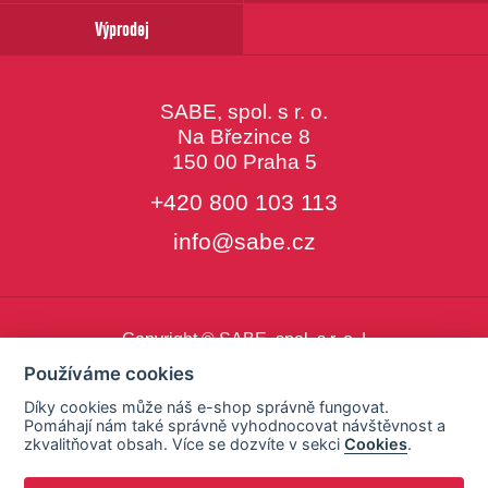
Výprodej
SABE, spol. s r. o.
Na Březince 8
150 00 Praha 5
+420 800 103 113
info@sabe.cz
Copyright © SABE, spol. s r. o. |
o cookies
|
nastavení cookies
Používáme cookies
Díky cookies může náš e-shop správně fungovat.
Pomáhají nám také správně vyhodnocovat návštěvnost a
zkvalitňovat obsah. Více se dozvíte v sekci
Cookies
.