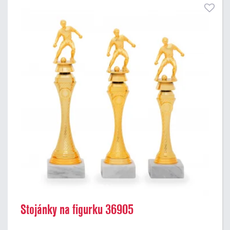
Stojánky na figurku 36905