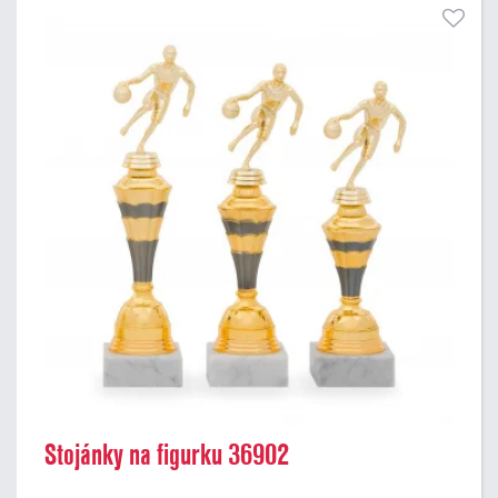
Stojánky na figurku 36902