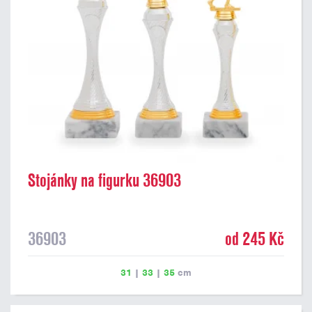
Stojánky na figurku 36903
36903
od 245 Kč
31
|
33
|
35
cm