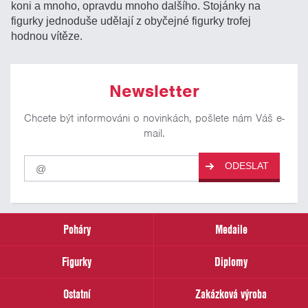
koni a mnoho, opravdu mnoho dalšího. Stojánky na
figurky jednoduše udělají z obyčejné figurky trofej
hodnou vítěze.
Newsletter
Chcete být informováni o novinkách, pošlete nám Váš e-
mail.
Pro
ODESLAT
odběr
našich
novinek
zadejte
prosím
Poháry
Medaile
Váš
email
Figurky
Diplomy
Ostatní
Zakázková výroba