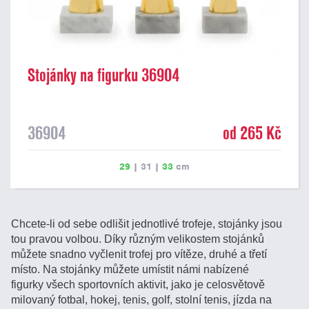
Stojánky na figurku 36904
36904
od 265 Kč
29
|
31
|
33
cm
Chcete-li od sebe odlišit jednotlivé trofeje, stojánky jsou
tou pravou volbou. Díky různým velikostem stojánků
můžete snadno vyčlenit trofej pro vítěze, druhé a třetí
místo. Na stojánky můžete umístit námi nabízené
figurky všech sportovních aktivit, jako je celosvětově
milovaný fotbal, hokej, tenis, golf, stolní tenis, jízda na