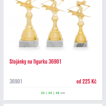
Stojánky na figurku 36901
36901
od 225 Kč
22
|
24
|
26
cm