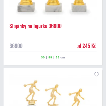
Stojánky na figurku 36900
36900
od 245 Kč
30
|
33
|
35
cm