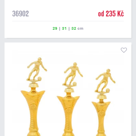
36902
od 235 Kč
29
|
31
|
32
cm