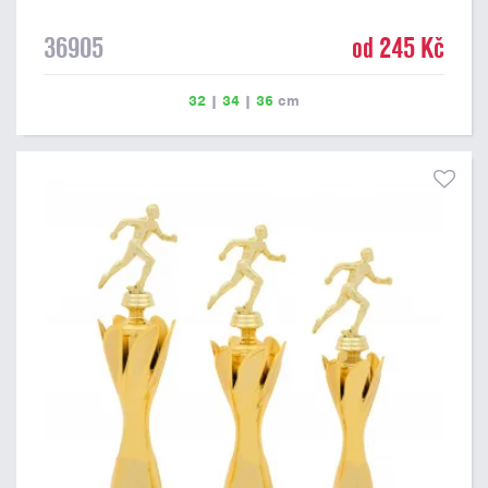
36905
od 245 Kč
32
|
34
|
36
cm