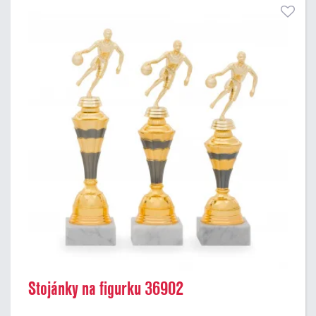
Stojánky na figurku 36902