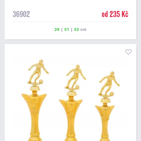
36902
od 235 Kč
29
|
31
|
32
cm