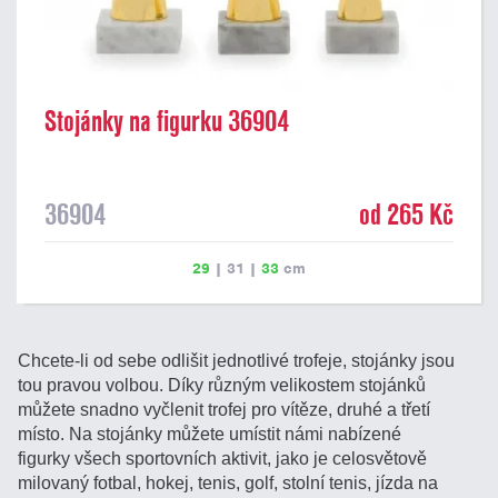
Stojánky na figurku 36904
36904
od 265 Kč
29
|
31
|
33
cm
Chcete-li od sebe odlišit jednotlivé trofeje, stojánky jsou
tou pravou volbou. Díky různým velikostem stojánků
můžete snadno vyčlenit trofej pro vítěze, druhé a třetí
místo. Na stojánky můžete umístit námi nabízené
figurky všech sportovních aktivit, jako je celosvětově
milovaný fotbal, hokej, tenis, golf, stolní tenis, jízda na