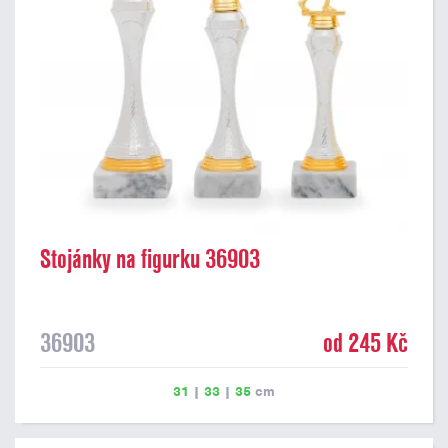
Stojánky na figurku 36903
36903
od 245 Kč
31
|
33
|
35
cm