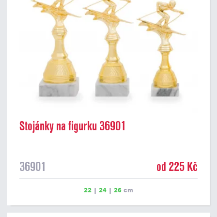
Stojánky na figurku 36901
36901
od 225 Kč
22
|
24
|
26
cm