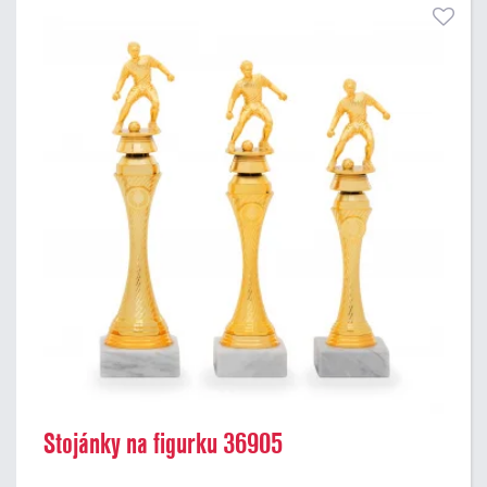
Stojánky na figurku 36905