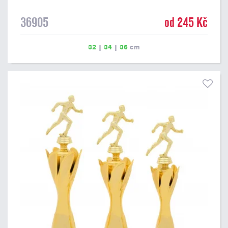
36905
od 245 Kč
32
|
34
|
36
cm