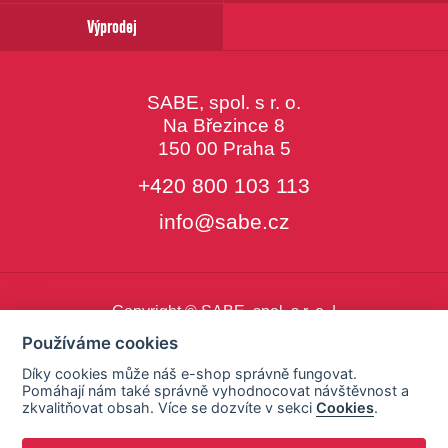
Výprodej
SABE, spol. s r. o.
Na Březince 8
150 00 Praha 5
+420 800 103 113
info@sabe.cz
Copyright © SABE, spol. s r. o. |
o cookies
|
nastavení cookies
Používáme cookies
Díky cookies může náš e-shop správně fungovat.
Pomáhají nám také správně vyhodnocovat návštěvnost a
zkvalitňovat obsah. Více se dozvíte v sekci
Cookies
.