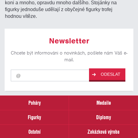
koni a mnoho, opravdu mnoho dalšího. Stojánky na
figurky jednoduše udělají z obyčejné figurky trofej
hodnou vítěze.
Newsletter
Chcete být informováni o novinkách, pošlete nám Váš e-
mail.
Pro
ODESLAT
odběr
našich
novinek
zadejte
prosím
Poháry
Medaile
Váš
email
Figurky
Diplomy
Ostatní
Zakázková výroba