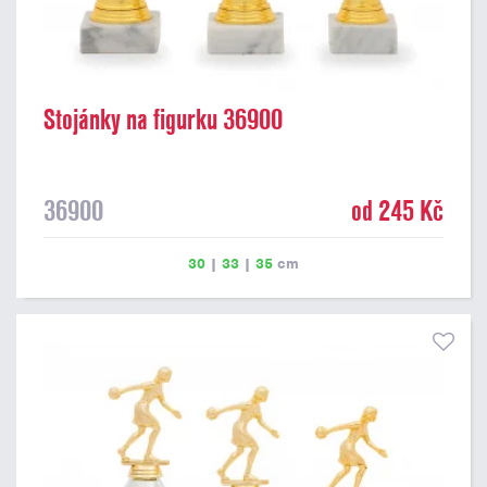
Stojánky na figurku 36900
36900
od 245 Kč
30
|
33
|
35
cm