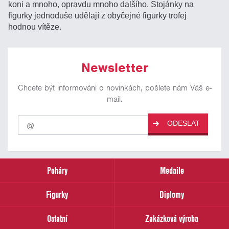
koni a mnoho, opravdu mnoho dalšího. Stojánky na
figurky jednoduše udělají z obyčejné figurky trofej
hodnou vítěze.
Newsletter
Chcete být informováni o novinkách, pošlete nám Váš e-
mail.
Pro
ODESLAT
odběr
našich
novinek
zadejte
prosím
Poháry
Medaile
Váš
email
Figurky
Diplomy
Ostatní
Zakázková výroba