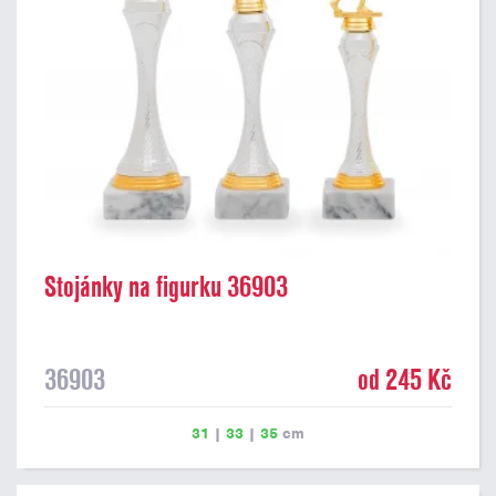
Stojánky na figurku 36903
36903
od 245 Kč
31
|
33
|
35
cm