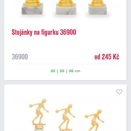
Stojánky na figurku 36900
36900
od 245 Kč
30
|
33
|
35
cm