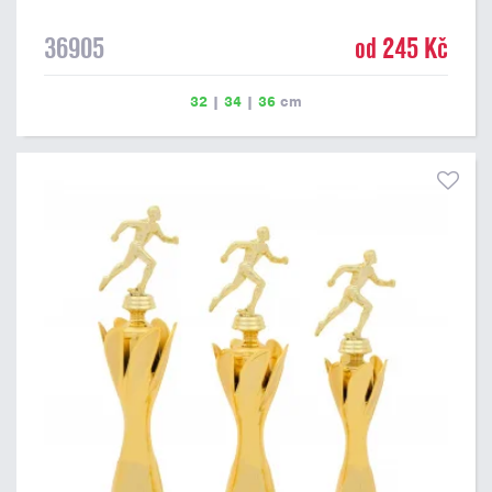
36905
od 245 Kč
32
|
34
|
36
cm