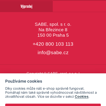
Výprodej
SABE, spol. s r. o.
Na Březince 8
150 00 Praha 5
+420 800 103 113
info@sabe.cz
Copyright © SABE, spol. s r. o. |
o cookies
|
nastavení cookies
Používáme cookies
Díky cookies může náš e-shop správně fungovat.
Pomáhají nám také správně vyhodnocovat návštěvnost a
zkvalitňovat obsah. Více se dozvíte v sekci
Cookies
.