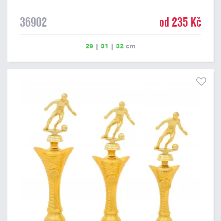
36902
od 235 Kč
29
|
31
|
32
cm