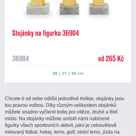
Stojánky na figurku 36904
36904
od 265 Kč
29
|
31
|
33
cm
Chcete-li od sebe odlišit jednotlivé trofeje, stojánky jsou
tou pravou volbou. Díky různým velikostem stojánků
můžete snadno vyčlenit trofej pro vítěze, druhé a třetí
místo. Na stojánky můžete umístit námi nabízené
figurky všech sportovních aktivit, jako je celosvětově
milovaný fotbal, hokej, tenis, golf, stolní tenis, jízda na