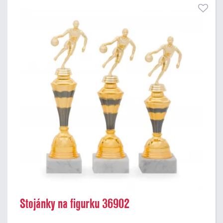
Stojánky na figurku 36902