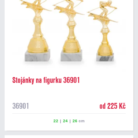
Stojánky na figurku 36901
36901
od 225 Kč
22
|
24
|
26
cm