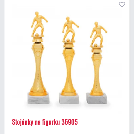
Stojánky na figurku 36905