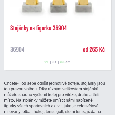
Stojánky na figurku 36904
36904
od 265 Kč
29
|
31
|
33
cm
Chcete-li od sebe odlišit jednotlivé trofeje, stojánky jsou
tou pravou volbou. Díky různým velikostem stojánků
můžete snadno vyčlenit trofej pro vítěze, druhé a třetí
místo. Na stojánky můžete umístit námi nabízené
figurky všech sportovních aktivit, jako je celosvětově
milovaný fotbal, hokej, tenis, golf, stolní tenis, jízda na