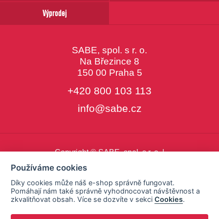
Výprodej
SABE, spol. s r. o.
Na Březince 8
150 00 Praha 5
+420 800 103 113
info@sabe.cz
Copyright © SABE, spol. s r. o. |
o cookies
|
nastavení cookies
Používáme cookies
Díky cookies může náš e-shop správně fungovat.
Pomáhají nám také správně vyhodnocovat návštěvnost a
zkvalitňovat obsah. Více se dozvíte v sekci
Cookies
.