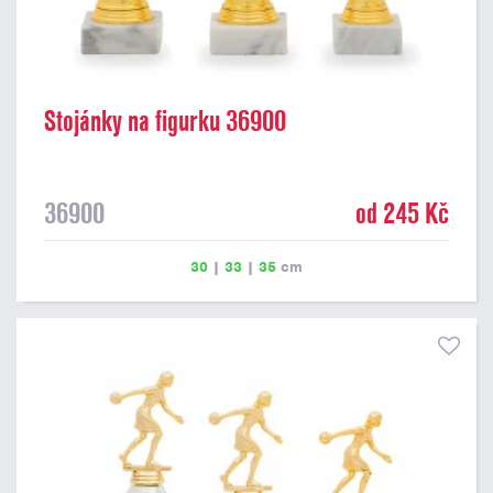
Stojánky na figurku 36900
36900
od 245 Kč
30
|
33
|
35
cm