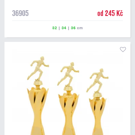
36905
od 245 Kč
32
|
34
|
36
cm