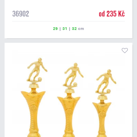
36902
od 235 Kč
29
|
31
|
32
cm