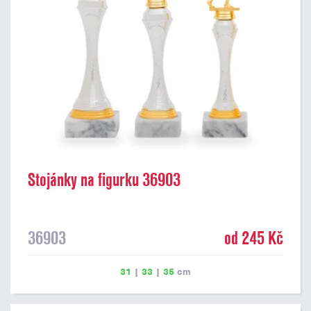
Stojánky na figurku 36903
36903
od 245 Kč
31
|
33
|
35
cm