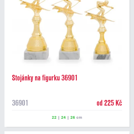
Stojánky na figurku 36901
36901
od 225 Kč
22
|
24
|
26
cm