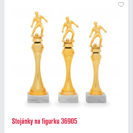
Stojánky na figurku 36905