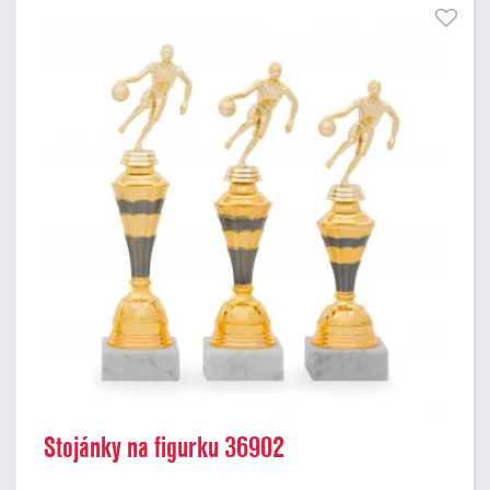
Stojánky na figurku 36902