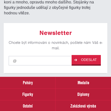
koni a mnoho, opravdu mnoho dalšího. Stojánky na
figurky jednoduše udělají z obyčejné figurky trofej
hodnou vítěze.
Newsletter
Chcete být informováni o novinkách, pošlete nám Váš e-
mail.
Pro
ODESLAT
odběr
našich
novinek
zadejte
prosím
Poháry
Medaile
Váš
email
Figurky
Diplomy
Ostatní
Zakázková výroba