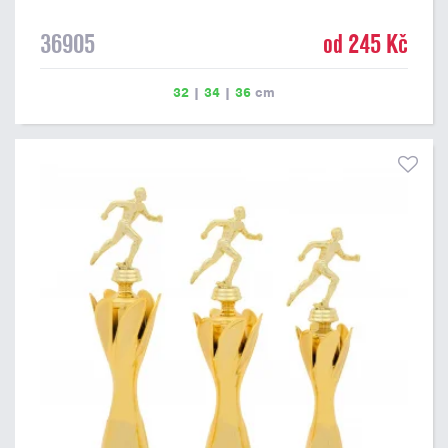
36905
od 245 Kč
32
|
34
|
36
cm