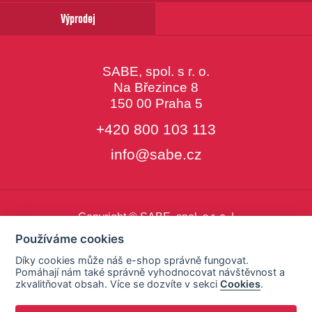
Výprodej
SABE, spol. s r. o.
Na Březince 8
150 00 Praha 5
+420 800 103 113
info@sabe.cz
Copyright © SABE, spol. s r. o. |
o cookies
|
nastavení cookies
Používáme cookies
Díky cookies může náš e-shop správně fungovat.
Pomáhají nám také správně vyhodnocovat návštěvnost a
zkvalitňovat obsah. Více se dozvíte v sekci
Cookies
.