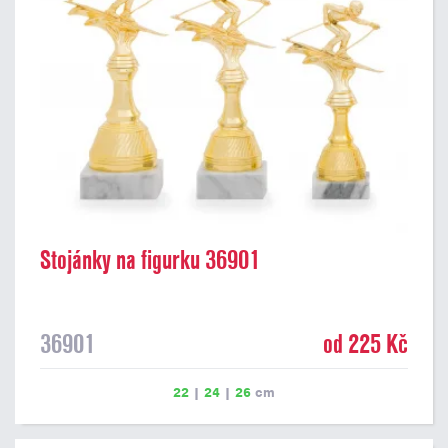
Stojánky na figurku 36901
36901
od 225 Kč
22
|
24
|
26
cm