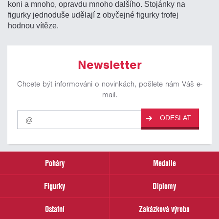
koni a mnoho, opravdu mnoho dalšího. Stojánky na
figurky jednoduše udělají z obyčejné figurky trofej
hodnou vítěze.
Newsletter
Chcete být informováni o novinkách, pošlete nám Váš e-
mail.
Pro
ODESLAT
odběr
našich
novinek
zadejte
prosím
Poháry
Medaile
Váš
email
Figurky
Diplomy
Ostatní
Zakázková výroba