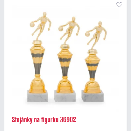
Stojánky na figurku 36902