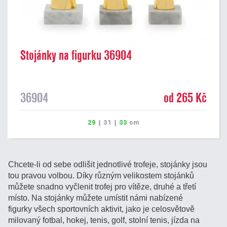
Stojánky na figurku 36904
36904
od 265 Kč
29
|
31
|
33
cm
Chcete-li od sebe odlišit jednotlivé trofeje, stojánky jsou
tou pravou volbou. Díky různým velikostem stojánků
můžete snadno vyčlenit trofej pro vítěze, druhé a třetí
místo. Na stojánky můžete umístit námi nabízené
figurky všech sportovních aktivit, jako je celosvětově
milovaný fotbal, hokej, tenis, golf, stolní tenis, jízda na