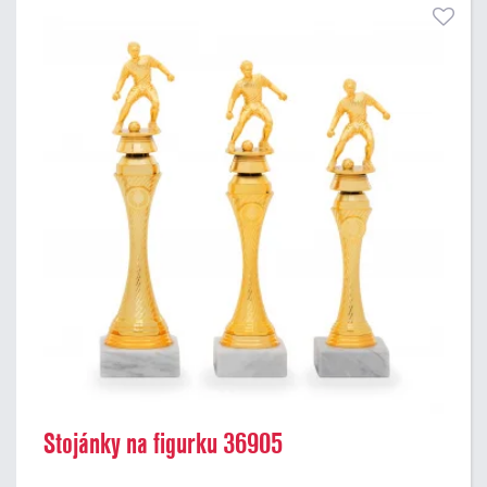
Stojánky na figurku 36905