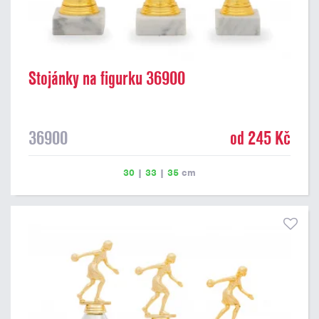
Stojánky na figurku 36900
36900
od 245 Kč
30
|
33
|
35
cm