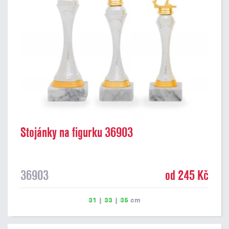
Stojánky na figurku 36903
36903
od 245 Kč
31
|
33
|
35
cm