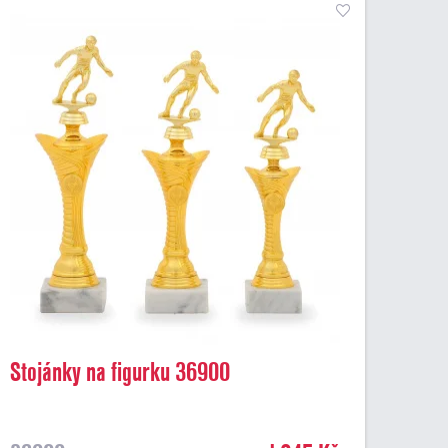
Stojánky na figurku 36900