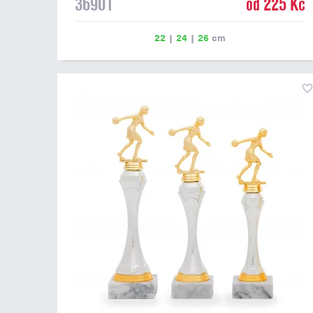
36901
od 225 Kč
22
|
24
|
26
cm