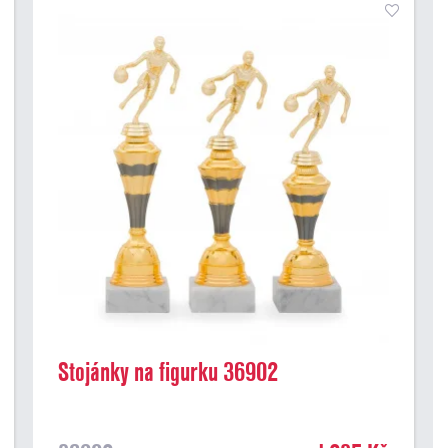
Stojánky na figurku 36902