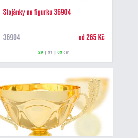
Stojánky na figurku 36904
36904
od 265 Kč
29
|
31
|
33
cm