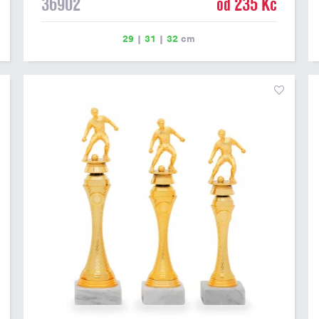
36902
od 235 Kč
29
|
31
|
32
cm