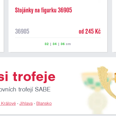
Stojánky na figurku 36905
36905
od 245 Kč
32
|
34
|
36
cm
i trofeje
ovních trofejí SABE
 Králové
-
Jihlava
-
Blansko