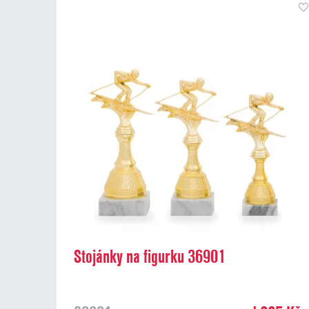
Stojánky na figurku 36901