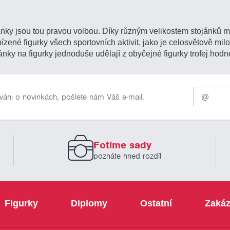
ojánky jsou tou pravou volbou. Díky různým velikostem stojánků m
zené figurky všech sportovních aktivit, jako je celosvětově milovan
ky na figurky jednoduše udělají z obyčejné figurky trofej hodn
Pro
váni o novinkách, pošlete nám Váš e-mail.
odběr
našich
novinek
zadejte
prosím
Fotíme sady
Váš
email
poznáte hned rozdíl
Figurky
Diplomy
Ostatní
Zakáz