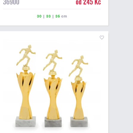
36900
od 245 Kč
30
|
33
|
35
cm