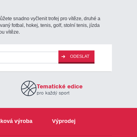
ůžete snadno vyčlenit trofej pro vítěze, druhé a
ý fotbal, hokej, tenis, golf, stolní tenis, jízda
ou vítěze.
ODESLAT
Tematické edice
pro každý sport
ková výroba
Výprodej