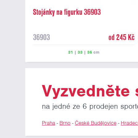
Stojánky na figurku 36903
36903
od 245 Kč
31
|
33
|
35
cm
Vyzvedněte s
na jedné ze 6 prodejen sport
Praha
-
Brno
-
České Budějovice
-
Hradec