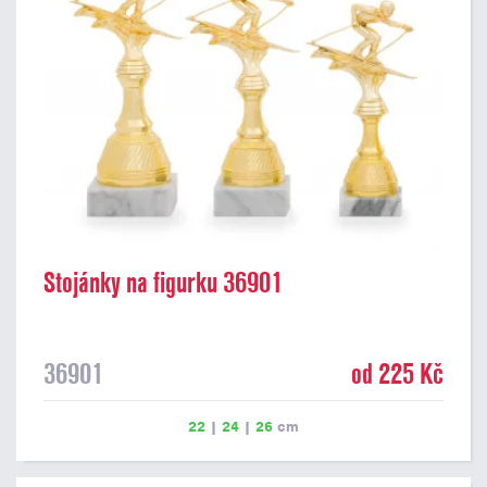
Stojánky na figurku 36901
36901
od 225 Kč
22
|
24
|
26
cm