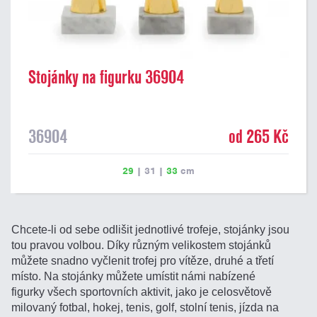
Stojánky na figurku 36904
36904
od 265 Kč
29
|
31
|
33
cm
Chcete-li od sebe odlišit jednotlivé trofeje, stojánky jsou
tou pravou volbou. Díky různým velikostem stojánků
můžete snadno vyčlenit trofej pro vítěze, druhé a třetí
místo. Na stojánky můžete umístit námi nabízené
figurky všech sportovních aktivit, jako je celosvětově
milovaný fotbal, hokej, tenis, golf, stolní tenis, jízda na