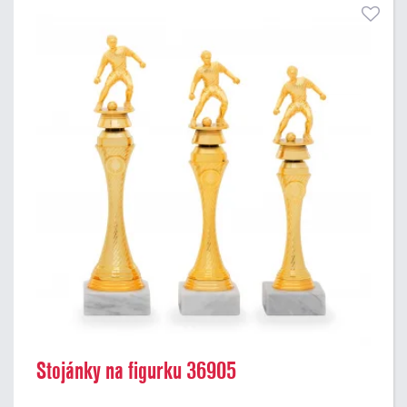
Stojánky na figurku 36905