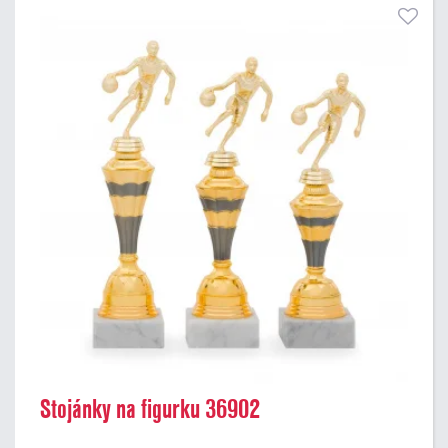
Stojánky na figurku 36902