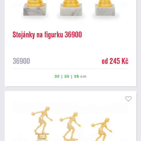
Stojánky na figurku 36900
36900
od 245 Kč
30
|
33
|
35
cm