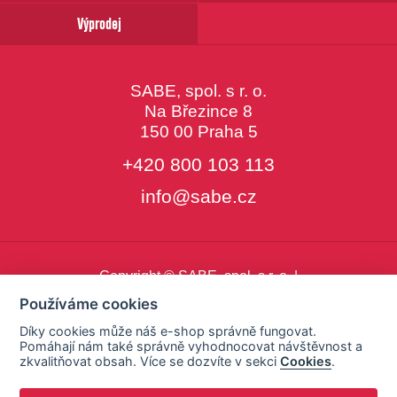
Výprodej
SABE, spol. s r. o.
Na Březince 8
150 00 Praha 5
+420 800 103 113
info@sabe.cz
Copyright © SABE, spol. s r. o. |
o cookies
|
nastavení cookies
Používáme cookies
Díky cookies může náš e-shop správně fungovat.
Pomáhají nám také správně vyhodnocovat návštěvnost a
zkvalitňovat obsah. Více se dozvíte v sekci
Cookies
.