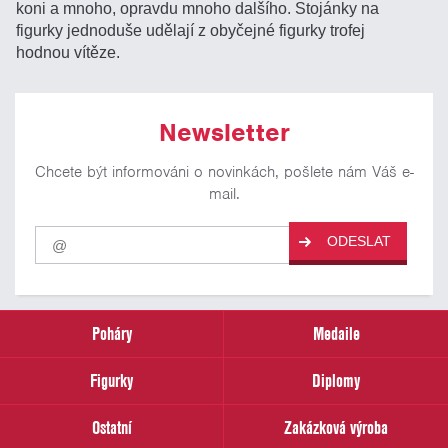
koni a mnoho, opravdu mnoho dalšího. Stojánky na
figurky jednoduše udělají z obyčejné figurky trofej
hodnou vítěze.
Newsletter
Chcete být informováni o novinkách, pošlete nám Váš e-
mail.
Pro
ODESLAT
odběr
našich
novinek
zadejte
prosím
Poháry
Medaile
Váš
email
Figurky
Diplomy
Ostatní
Zakázková výroba