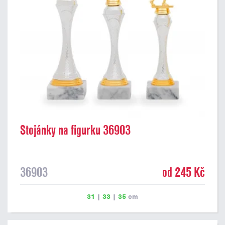
Stojánky na figurku 36903
36903
od 245 Kč
31
|
33
|
35
cm