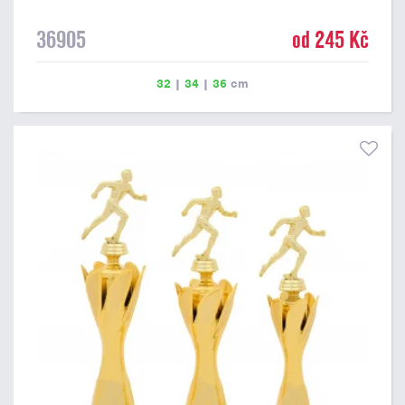
36905
od 245 Kč
32
|
34
|
36
cm