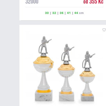
32000
od 355 Kč
30
|
32
|
36
|
41
|
44
cm