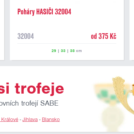
Poháry HASIČI 32004
32004
od 375 Kč
29
|
33
|
38
cm
i trofeje
ovních trofejí SABE
 Králové
-
Jihlava
-
Blansko