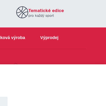
Tematické edice
pro každý sport
ková výroba
Výprodej
info@sabe.cz