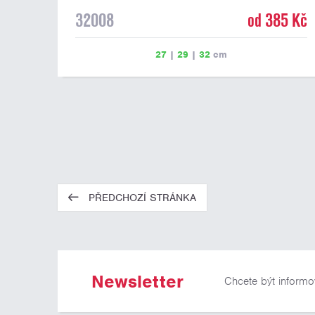
32008
od 385 Kč
27
|
29
|
32
cm
PŘEDCHOZÍ STRÁNKA
Newsletter
Chcete být informo