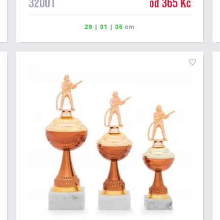
32001
od 365 Kč
29
|
31
|
35
cm