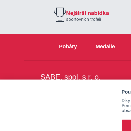
Nejširší nabídka
sportovních trofejí
Poháry
Medaile
SABE, spol. s r. o.
Na Březince 8
Pou
150 00 Praha 5
Díky
Pomá
obsa
Copyright © SABE, spol. s r. o. |
o cookies
|
nastav