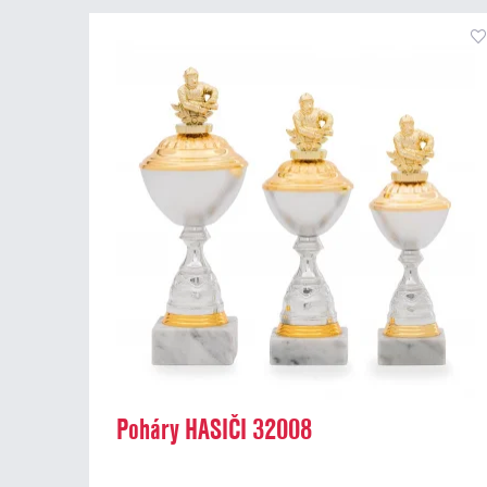
Poháry HASIČI 32008