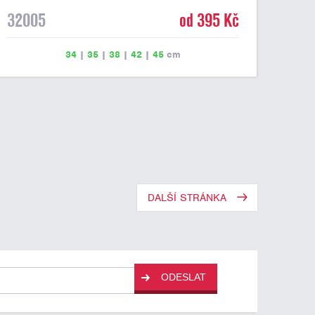
32005
od 395 Kč
34
|
35
|
38
|
42
|
45
cm
DALŠÍ STRÁNKA
ODESLAT