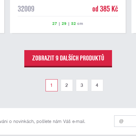
32009
od 385 Kč
27
|
29
|
32
cm
ZOBRAZIT 9 DALŠÍCH PRODUKTŮ
1
2
3
4
Pro
váni o novinkách, pošlete nám Váš e-mail.
odběr
našich
novinek