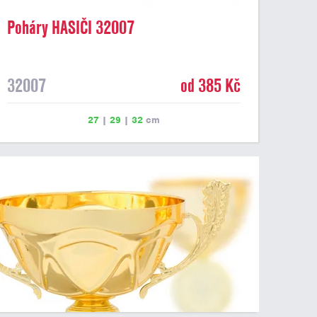
Poháry HASIČI 32007
32007
od 385 Kč
27
|
29
|
32
cm