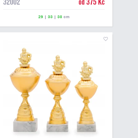
32002
od 375 Kč
29
|
33
|
38
cm