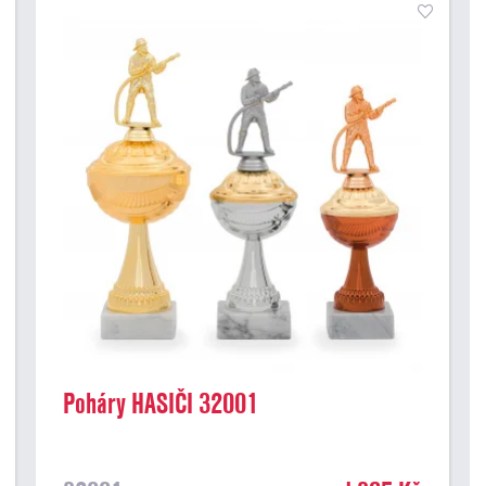
Poháry HASIČI 32001