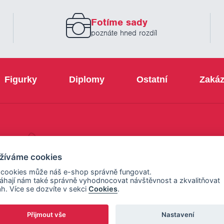
zadejte
prosím
Fotíme sady
Váš
email
poznáte hned rozdíl
Figurky
Diplomy
Ostatní
Zakáz
+420 800 103 113
žíváme cookies
 cookies může náš e-shop správně fungovat.
hají nám také správně vyhodnocovat návštěvnost a zkvalitňovat
h. Více se dozvíte v sekci
Cookies
.
Přijmout vše
Nastavení
ení cookies