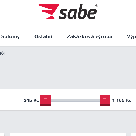
Diplomy
Ostatní
Zakázková výroba
Výp
IČI
245 Kč
1 185 Kč