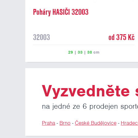
Poháry HASIČI 32003
32003
od 375 Kč
29
|
33
|
38
cm
Vyzvedněte s
na jedné ze 6 prodejen sport
Praha
-
Brno
-
České Budějovice
-
Hradec