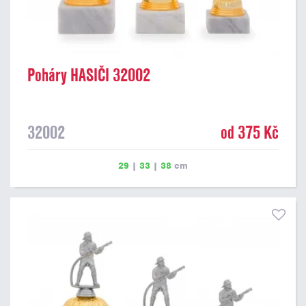
Poháry HASIČI 32002
32002
od 375 Kč
29
|
33
|
38
cm