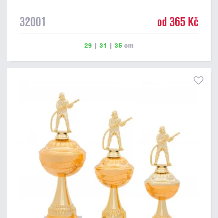
32001
od 365 Kč
29
|
31
|
35
cm