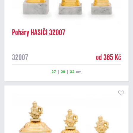
Poháry HASIČI 32007
32007
od 385 Kč
27
|
29
|
32
cm