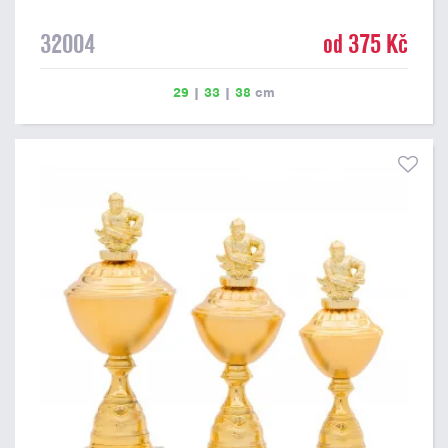
32004
od 375 Kč
29
|
33
|
38
cm