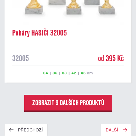
Poháry HASIČI 32005
32005
od 395 Kč
34
|
35
|
38
|
42
|
45
cm
ZOBRAZIT 9 DALŠÍCH PRODUKTŮ
PŘEDCHOZÍ
DALŠÍ