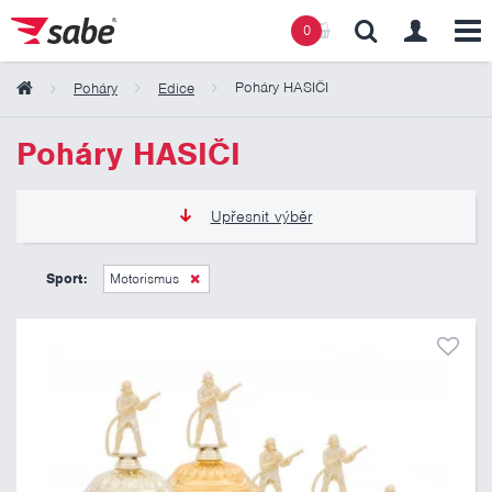
0
Poháry HASIČI
Poháry
Edice
Obsah košíku
Poháry HASIČI
Košík zeje prázdnotou
Upřesnit výběr
245 Kč
1 185 Kč
Sport:
Motorismus
Pouze skladem