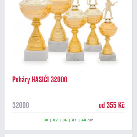
Poháry HASIČI 32000
32000
od 355 Kč
30
|
32
|
36
|
41
|
44
cm