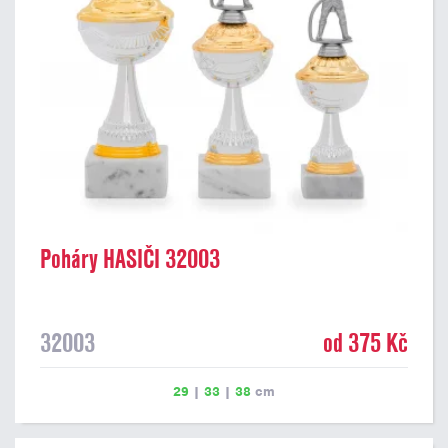
Poháry HASIČI 32003
32003
od 375 Kč
29
|
33
|
38
cm