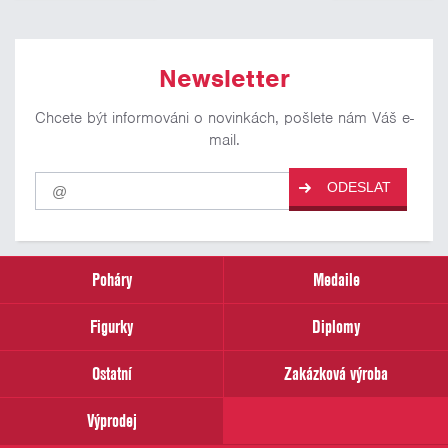
Newsletter
Chcete být informováni o novinkách, pošlete nám Váš e-
mail.
Pro
ODESLAT
odběr
našich
novinek
zadejte
prosím
Poháry
Medaile
Váš
email
Figurky
Diplomy
Ostatní
Zakázková výroba
Výprodej