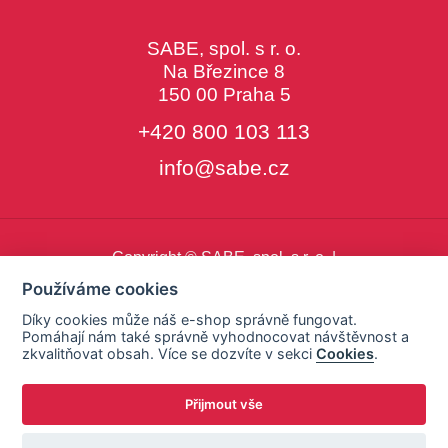
SABE, spol. s r. o.
Na Březince 8
150 00 Praha 5
+420 800 103 113
info@sabe.cz
Copyright © SABE, spol. s r. o. |
o cookies
|
nastavení cookies
Používáme cookies
Díky cookies může náš e-shop správně fungovat.
Pomáhají nám také správně vyhodnocovat návštěvnost a
zkvalitňovat obsah. Více se dozvíte v sekci
Cookies
.
Přijmout vše