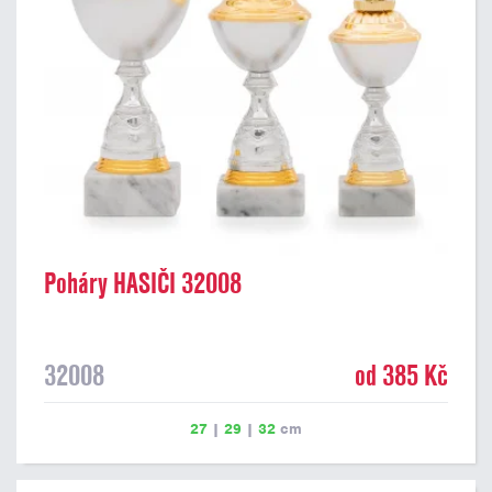
Poháry HASIČI 32008
32008
od 385 Kč
27
|
29
|
32
cm